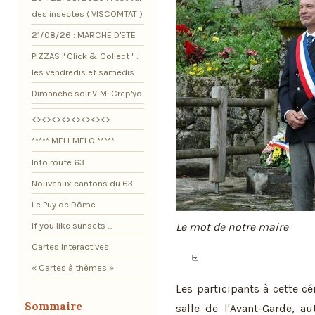
des insectes ( VISCOMTAT )
21/08/26 : MARCHE D'ETE
PIZZAS " Click & Collect " :
les vendredis et samedis
Dimanche soir V-M: Crep'yo
<><><><><><><><>
***** MELI-MELO *****
Info route 63
Nouveaux cantons du 63
Le Puy de Dôme
If you like sunsets ...
Le mot de notre maire
Cartes Interactives
« Cartes à thèmes »
Les participants à cette c
Sommaire
salle de l'Avant-Garde, a