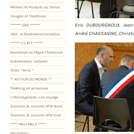
Métiers et Produits du Terroir
Usages et Traditions
Eric DUBOURGNOUX, Jean-
******* SBA *******
André CHASSAIGNE, Chris
SBA : la Redevance Incitative
****** C.C.M.T. ******
Bienvenue en Mgne-Thiernoise
Evénements culturels
Sites " Amis "
** AUTOUR DU MONDE **
Trekking en amazonie
« Montagnards » en voyage
Sunrises & sunsets ATW Nord
Sunrises & sunsets ATW Sud
***** MELI-MELO *****
Nocturnes