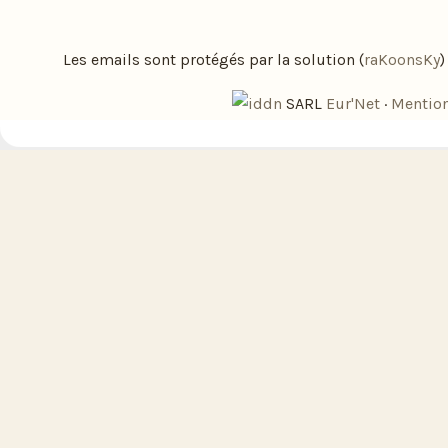
Les emails sont protégés par la solution (
raKoonsKy
SARL
Eur'Net
·
Mention