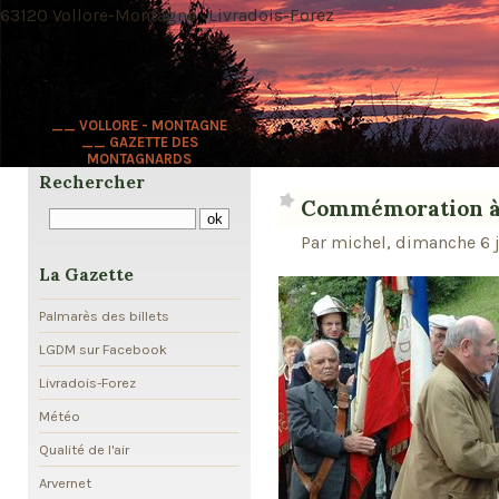
63120 Vollore-Montagne · Livradois-Forez
__ VOLLORE - MONTAGNE
__ GAZETTE DES
MONTAGNARDS
Rechercher
Commémoration à V
Par michel, dimanche 6 j
La Gazette
Palmarès des billets
LGDM sur Facebook
Livradois-Forez
Météo
Qualité de l'air
Arvernet