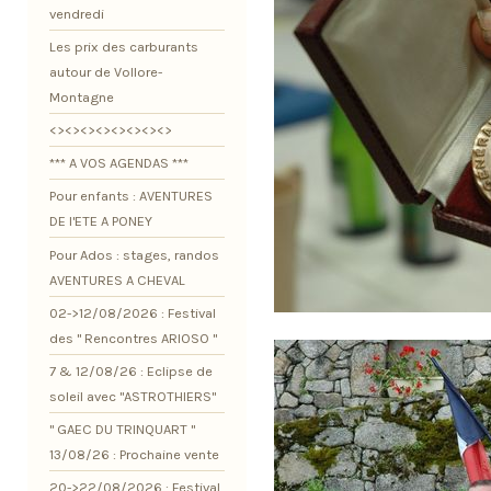
vendredi
Les prix des carburants
autour de Vollore-
Montagne
<><><><><><><><>
*** A VOS AGENDAS ***
Pour enfants : AVENTURES
DE l'ETE A PONEY
Pour Ados : stages, randos
AVENTURES A CHEVAL
02->12/08/2026 : Festival
des " Rencontres ARIOSO "
7 & 12/08/26 : Eclipse de
soleil avec "ASTROTHIERS"
" GAEC DU TRINQUART "
13/08/26 : Prochaine vente
20->22/08/2026 : Festival