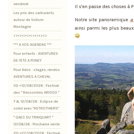
vendredi
Il s'en passe des choses à 
Les prix des carburants
Notre site panoramique
a
autour de Vollore-
Montagne
ainsi parmi les plus beaux
<><><><><><><><>
*** A VOS AGENDAS ***
Pour enfants : AVENTURES
DE l'ETE A PONEY
Pour Ados : stages, randos
AVENTURES A CHEVAL
02->12/08/2026 : Festival
des " Rencontres ARIOSO "
7 & 12/08/26 : Eclipse de
soleil avec "ASTROTHIERS"
" GAEC DU TRINQUART "
13/08/26 : Prochaine vente
20->22/08/2026 : Festival