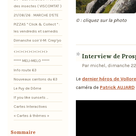
des insectes ( VISCOMTAT )
21/08/26 : MARCHE D'ETE
© : cliquez sur la photo
PIZZAS " Click & Collect " :
les vendredis et samedis
Dimanche soir V-M: Crep'yo
<><><><><><><><>
Interview de Pro
***** MELI-MELO *****
Par michel, dimanche 22
Info route 63
Le
dernier héros de Vollo
Nouveaux cantons du 63
caméra de
Patrick AUJARD
Le Puy de Dôme
If you like sunsets ...
Cartes Interactives
« Cartes à thèmes »
Sommaire