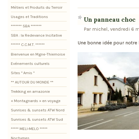
Métiers et Produits du Terroir
Usages et Traditions
Un panneau choc
******* SBA *******
Par michel, vendredi 6 
SBA : la Redevance Incitative
Une bonne idée pour notre
****** C.C.M.T. ******
Bienvenue en Mgne-Thiernoise
Evénements culturels
Sites " Amis "
** AUTOUR DU MONDE **
Trekking en amazonie
« Montagnards » en voyage
Sunrises & sunsets ATW Nord
Sunrises & sunsets ATW Sud
***** MELI-MELO *****
Nocturnes