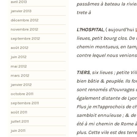
avril 2013
passâmes à bateau la rivie
janvier 2013
trete à
décembre 2012
L?HOSPITAL
,
( aujourd'hui
novembre 2012
lieues, petit bourg clos. D
septembre 2012
chemin montueus, en tamps
août 2012
contre lequel nous venion
juin 2012
mai 2012
TIERS
, six lieues ; petite V
mars 2012
bien bâtie & peuplée. Ils f
janvier 2012
sont renomés d?ouvrages de
octobre 2011
également distante de Lyon
septembre 2011
Plus je m?approchois de c
août 2011
sambloit ennuïeuse ; & de v
juillet 2011
été à mi chemin de Rome 
juin 2011
plus. Cette vile est des terr