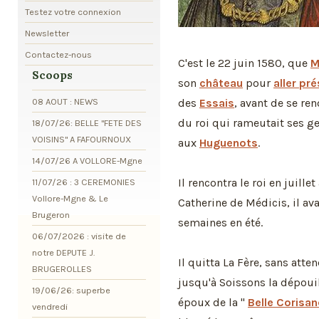
Testez votre connexion
Newsletter
Contactez-nous
C'est le 22 juin 1580, que
M
Scoops
son
château
pour
aller pr
08 AOUT : NEWS
des
Essais
, avant de se re
du roi qui rameutait ses g
18/07/26: BELLE "FETE DES
VOISINS" A FAFOURNOUX
aux
Huguenots
.
14/07/26 A VOLLORE-Mgne
Il rencontra le roi en juille
11/07/26 : 3 CEREMONIES
Vollore-Mgne & Le
Catherine de Médicis, il a
Brugeron
semaines en été.
06/07/2026 : visite de
notre DEPUTE J.
Il quitta La Fère, sans atten
BRUGEROLLES
jusqu'à Soissons la dépoui
19/06/26: superbe
époux de la "
Belle Corisa
vendredi