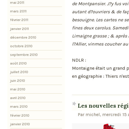
mai 2011
de Montpansier. J?y fus voir 
autant d?ouvriers & de faç
mars 2011
besouigne. Les cartes ne s
février 2011
fines deux carolus. Samedi
janvier 2011
Limaigne grasse ; & après 
décembre 2010
l?Allier, vinmes coucher a
octobre 2010
septembre 2010
NDLR :
août 2010
Montaigne était un grand ph
juillet 2010
en géographie : Thiers n'est 
juin 2010
mai 2010
avril 2010
Les nouvelles rég
mars 2010
Par michel, mercredi 15 
février 2010
janvier 2010