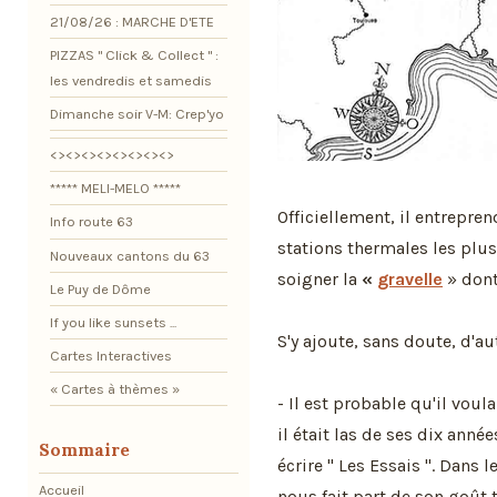
21/08/26 : MARCHE D'ETE
PIZZAS " Click & Collect " :
les vendredis et samedis
Dimanche soir V-M: Crep'yo
<><><><><><><><>
***** MELI-MELO *****
Officiellement, il entrepre
Info route 63
stations thermales les plus
Nouveaux cantons du 63
soigner la
«
gravelle
» dont
Le Puy de Dôme
If you like sunsets ...
S'y ajoute, sans doute, d'au
Cartes Interactives
« Cartes à thèmes »
- Il est probable qu'il voul
il était las de ses dix anné
Sommaire
écrire " Les Essais ". Dans l
Accueil
nous fait part de son goût