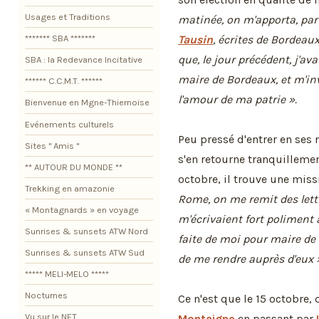
Usages et Traditions
matinée, on m'apporta, par
Tausin
, écrites de Bordeaux
******* SBA *******
que, le jour précédent, j'
SBA : la Redevance Incitative
maire de Bordeaux, et m'inv
****** C.C.M.T. ******
l'amour de ma patrie ».
Bienvenue en Mgne-Thiernoise
Evénements culturels
Peu pressé d'entrer en ses 
Sites " Amis "
s'en retourne tranquillemen
** AUTOUR DU MONDE **
octobre, il trouve une miss
Trekking en amazonie
Rome, on me remit des lett
« Montagnards » en voyage
m'écrivaient fort poliment a
Sunrises & sunsets ATW Nord
faite de moi pour maire de l
Sunrises & sunsets ATW Sud
de me rendre auprès d'eux 
***** MELI-MELO *****
Nocturnes
Ce n'est que le 15 octobre, 
Vu sur le NET
Montaigne
en passant par