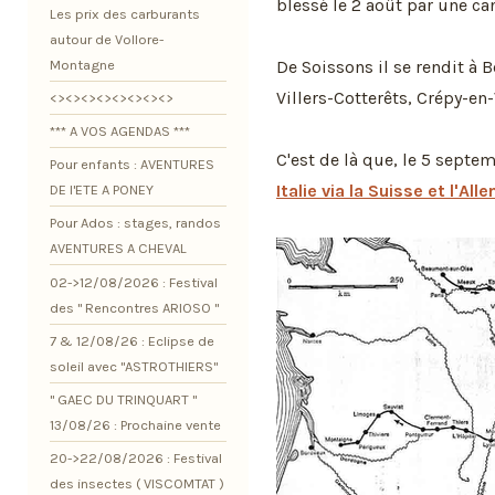
blessé le 2 août par une ca
Les prix des carburants
autour de Vollore-
De Soissons il se rendit à
Montagne
Villers-Cotterêts, Crépy-en-
<><><><><><><><>
*** A VOS AGENDAS ***
C'est de là que, le 5 septe
Pour enfants : AVENTURES
Italie via la Suisse et l'Al
DE l'ETE A PONEY
Pour Ados : stages, randos
AVENTURES A CHEVAL
02->12/08/2026 : Festival
des " Rencontres ARIOSO "
7 & 12/08/26 : Eclipse de
soleil avec "ASTROTHIERS"
" GAEC DU TRINQUART "
13/08/26 : Prochaine vente
20->22/08/2026 : Festival
des insectes ( VISCOMTAT )