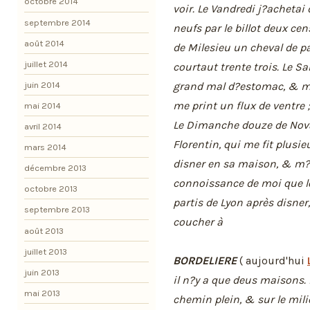
octobre 2014
voir. Le Vandredi j?achetai
septembre 2014
neufs par le billot deux ce
août 2014
de Milesieu un cheval de p
juillet 2014
courtaut trente trois. Le S
juin 2014
grand mal d?estomac, & me 
me print un flux de ventre 
mai 2014
Le Dimanche douze de Novam
avril 2014
Florentin, qui me fit plusi
mars 2014
disner en sa maison, & m?of
décembre 2013
connoissance de moi que lo
octobre 2013
partis de Lyon après disn
septembre 2013
coucher à
août 2013
juillet 2013
BORDELIERE
( aujourd'hui
juin 2013
il n?y a que deus maisons. 
mai 2013
chemin plein, & sur le milie