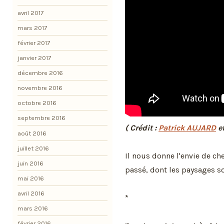
avril 2017
mars 2017
février 2017
janvier 2017
décembre 2016
novembre 2016
octobre 2016
septembre 2016
( Crédit :
Patrick AUJARD
e
août 2016
juillet 2016
Il nous donne l'envie de ch
juin 2016
passé, dont les paysages s
mai 2016
avril 2016
*
mars 2016
février 2016