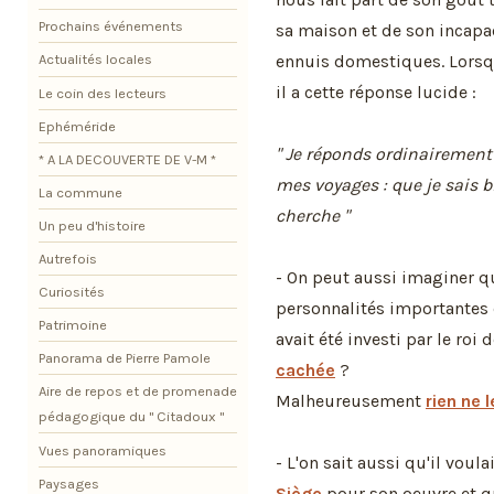
Prochains événements
sa maison et de son incapa
ennuis domestiques. Lorsq
Actualités locales
il a cette réponse lucide :
Le coin des lecteurs
Ephéméride
" Je réponds ordinairemen
* A LA DECOUVERTE DE V-M *
mes voyages : que je sais bi
La commune
cherche "
Un peu d'histoire
Autrefois
- On peut aussi imaginer 
Curiosités
personnalités importantes q
Patrimoine
avait été investi par le roi
Panorama de Pierre Pamole
cachée
?
Aire de repos et de promenade
Malheureusement
rien ne 
pédagogique du " Citadoux "
Vues panoramiques
- L'on sait aussi qu'il voula
Paysages
Siège
pour son oeuvre et qu