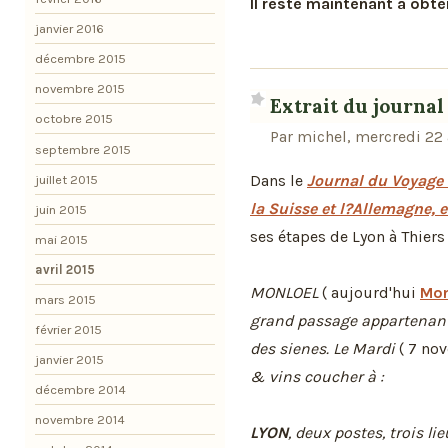
Il reste maintenant à obte
janvier 2016
décembre 2015
novembre 2015
Extrait du journa
octobre 2015
Par michel, mercredi 22 
septembre 2015
Dans le
Journal du Voyage 
juillet 2015
la Suisse et l?Allemagne, e
juin 2015
ses étapes de Lyon à Thiers 
mai 2015
avril 2015
MONLOEL
( aujourd'hui
Mon
mars 2015
grand passage appartenant
février 2015
des sienes. Le Mardi
( 7 no
janvier 2015
& vins coucher à :
décembre 2014
novembre 2014
LYON
, deux postes, trois li