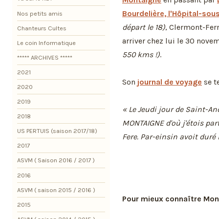
Bourdelière, l'Hôpital-sou
Nos petits amis
départ le 18)
, Clermont-Fer
Chanteurs Cultes
arriver chez lui le 30 nov
Le coin Informatique
550 kms !)
.
***** ARCHIVES *****
2021
Son
journal de voyage
se t
2020
2019
« Le Jeudi jour de Saint-A
2018
MONTAIGNE d'où j'étois parti
US PERTUIS (saison 2017/18)
Fere. Par-einsin avoit duré
2017
ASVM ( Saison 2016 / 2017 )
2016
ASVM ( saison 2015 / 2016 )
Pour mieux connaître Mon
2015