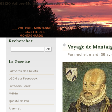
63120 Vollore-Montagne · Livradois-Forez
__ VOLLORE - MONTAGNE
__ GAZETTE DES
MONTAGNARDS
Rechercher
Voyage de Montaig
Par michel, mardi 28 avr
La Gazette
Palmarès des billets
LGDM sur Facebook
Livradois-Forez
Météo
Qualité de l'air
Arvernet