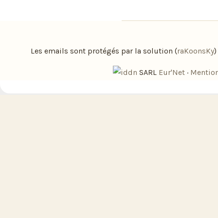
Les emails sont protégés par la solution (
raKoonsKy
SARL
Eur'Net
·
Mention