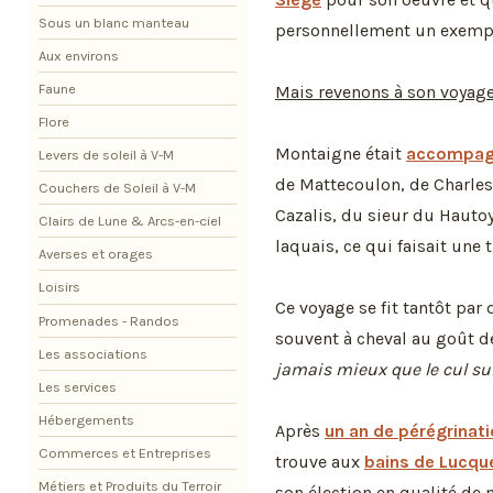
Sous un blanc manteau
personnellement un exemp
Aux environs
Faune
Mais revenons à son voyag
Flore
Montaigne était
accompa
Levers de soleil à V-M
de Mattecoulon, de Charles
Couchers de Soleil à V-M
Cazalis, du sieur du Hautoy
Clairs de Lune & Arcs-en-ciel
laquais, ce qui faisait une
Averses et orages
Loisirs
Ce voyage se fit tantôt par
Promenades - Randos
souvent à cheval au goût 
Les associations
jamais mieux que le cul sur 
Les services
Hébergements
Après
un an de pérégrinat
Commerces et Entreprises
trouve aux
bains de Lucqu
Métiers et Produits du Terroir
son élection en qualité de