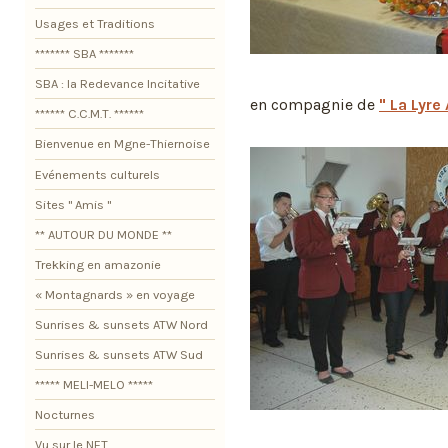
Usages et Traditions
******* SBA *******
SBA : la Redevance Incitative
en compagnie de
" La Lyre
****** C.C.M.T. ******
Bienvenue en Mgne-Thiernoise
Evénements culturels
Sites " Amis "
** AUTOUR DU MONDE **
Trekking en amazonie
« Montagnards » en voyage
Sunrises & sunsets ATW Nord
Sunrises & sunsets ATW Sud
***** MELI-MELO *****
Nocturnes
Vu sur le NET