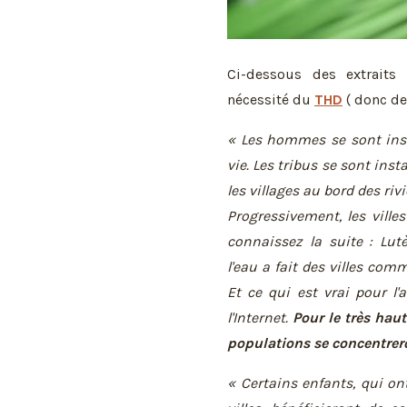
Ci-dessous des extraits 
nécessité du
THD
( donc de 
« Les hommes se sont inst
vie. Les tribus se sont inst
les villages au bord des ri
Progressivement, les ville
connaissez la suite : Lut
l'eau a fait des villes co
Et ce qui est vrai pour l'a
l'Internet.
Pour le très hau
populations se concentreron
« Certains enfants, qui on