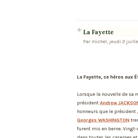
La Fayette
Par michel, jeudi 2 juill
La Fayette, ce héros aux É
Lorsque la nouvelle de sa m
président
Andrew JACKSO
honneurs que le président
Georges WASHINGTON
tre
furent mis en berne. Vingt-
dans toutes les casernes et 