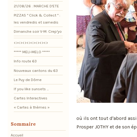
21/08/26 : MARCHE D'ETE
PIZZAS " Click & Collect " :
les vendredis et samedis
Dimanche soir V-M: Crep'yo
<><><><><><><><>
***** MELI-MELO *****
Info route 63
Nouveaux cantons du 63
Le Puy de Dôme
If you like sunsets ...
Cartes Interactives
« Cartes à thèmes »
où ils ont tout d'abord assi
Sommaire
Prosper JOTHY et de son ép
Accueil