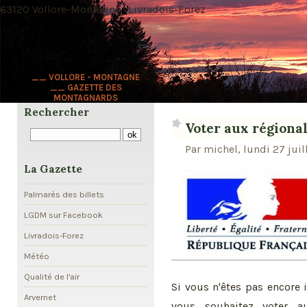
63120 Vollore-Montagne · Livradois-Forez
__ VOLLORE - MONTAGNE
__ GAZETTE DES
MONTAGNARDS
Rechercher
Voter aux régiona
Par michel, lundi 27 juil
La Gazette
Palmarès des billets
LGDM sur Facebook
Livradois-Forez
Météo
Qualité de l'air
Si vous n'êtes pas encore i
Arvernet
vous souhaitez voter 