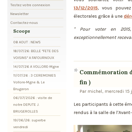
Testez votre connexion
13/12/2015
, vous pouvez 
Newsletter
électorales grâce à une
dér
Contactez-nous
" Pour voter en 2015,
Scoops
exceptionnellement recevab
08 AOUT : NEWS
18/07/26: BELLE "FETE DES
VOISINS" A FAFOURNOUX
14/07/26 A VOLLORE-Mgne
Commémoration du 
11/07/26 : 3 CEREMONIES
fin )
Vollore-Mgne & Le
Brugeron
Par michel, mercredi 15 j
06/07/2026 : visite de
Les participants à cette é
notre DEPUTE J.
BRUGEROLLES
rendus à la salle de l'Avant
19/06/26: superbe
vendredi