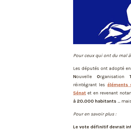
Pour ceux qui ont du mal à 
Les députés ont adopté en 
N
ouvelle
O
rganisation
réintégrant les
éléments 
Sénat
et en revenant not
à 20.000 habitants
... mai
Pour en savoir plus :
Le vote définitif devrait int