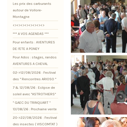
Les prix des carburants
autour de Vollore-
Montagne
<><><><><><><><>
*** A VOS AGENDAS ***
Pour enfants : AVENTURES
DE l'ETE A PONEY
Pour Ados : stages, randos
AVENTURES A CHEVAL
02->12/08/2026 : Festival
des " Rencontres ARIOSO "
7 & 12/08/26 : Eclipse de
soleil avec "ASTROTHIERS"
" GAEC DU TRINQUART "
13/08/26 : Prochaine vente
20->22/08/2026 : Festival
des insectes ( VISCOMTAT )