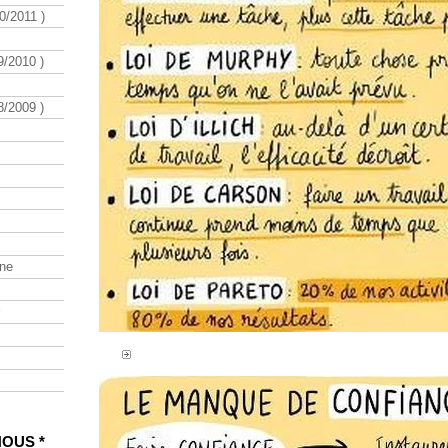
/2011 )
/2010 )
/2009 )
ine
NOUS *