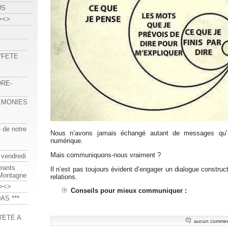
US
><>
 "FETE
ORE-
REMONIES
e de notre
Nous n’avons jamais échangé autant de messages qu’au
numérique.
Mais communiquons-nous vraiment ?
 vendredi
urants
Il n’est pas toujours évident d’engager un dialogue construct
-Montagne
relations.
><>
Conseils pour mieux communiquer :
AS ***
'ETE A
aucun commen