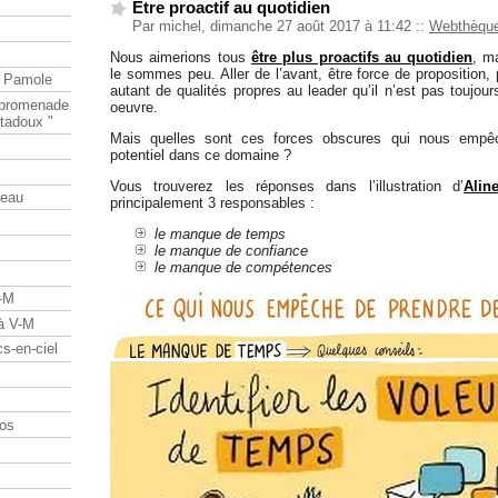
Etre proactif au quotidien
Par michel, dimanche 27 août 2017 à 11:42
::
Webthèqu
Nous aimerions tous
être plus proactifs au quotidien
, m
le sommes peu. Aller de l’avant, être force de proposition, p
e Pamole
autant de qualités propres au leader qu’il n’est pas toujou
e promenade
oeuvre.
tadoux "
Mais quelles sont ces forces obscures qui nous empêch
potentiel dans ce domaine ?
Vous trouverez les réponses dans l’illustration d’
Alin
teau
principalement 3 responsables :
le manque de temps
le manque de confiance
le manque de compétences
V-M
 à V-M
s-en-ciel
os