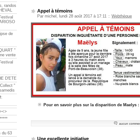
s, randos
HEVAL
Appel à témoins
Par michel, lundi 28 août 2017 à 17:11
::
Webthèque
Festival
s ARIOSO
ipse de
QUART "
ine vente
Festival
HE D'ETE
Collect "
 samedis
M:
Pour en savoir plus sur la disparition de Maelys :
><>
****
aucun commen
 du 63
Une excellente initiative