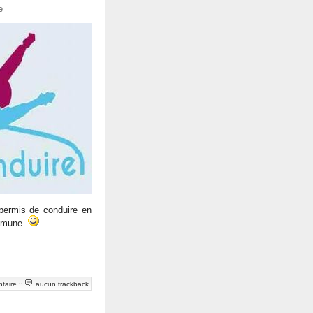
e
 permis de conduire en
ommune.
taire
::
aucun trackback