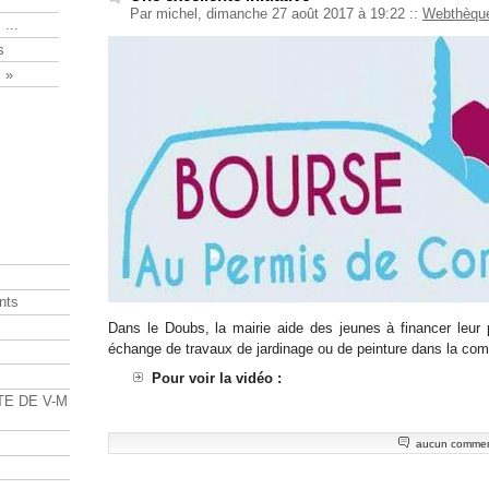
Par michel, dimanche 27 août 2017 à 19:22
::
Webthèqu
 ...
s
 »
nts
Dans le Doubs, la mairie aide des jeunes à financer leur
échange de travaux de jardinage ou de peinture dans la c
s
Pour voir la vidéo :
TE DE V-M
aucun commen