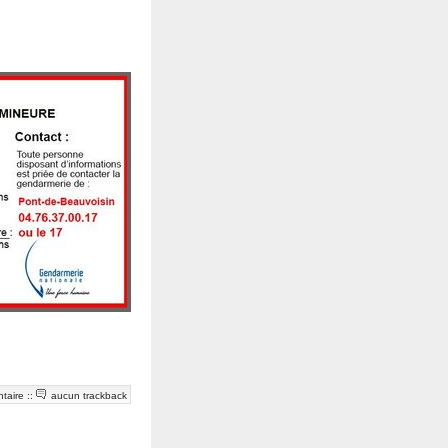
taire
::
aucun trackback