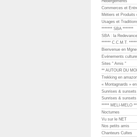
Hébergements
Commerces et Entr
Métiers et Produits 
Usages et Tradition
******* SBA *******
SBA : la Redevance 
****** C.C.M.T. *****
Bienvenue en Mgne-
Evénements culture
Sites " Amis "
** AUTOUR DU MO
Trekking en amazon
« Montagnards » en
Sunrises & sunset
Sunrises & sunset
***** MELI-MELO **
Nocturnes
Vu sur le NET
Nos petits amis
Chanteurs Cultes