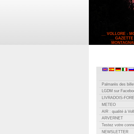
__ VOLLORE - 
__ GAZETTE
MONTAGNA
Palmarès des bille
LGDM sur Facebo
LIVRADOIS-FOR
METEO
AIR : qualité à Vol
ARVERNET
Testez votre conn
NEWSLETTER