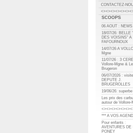
CONTACTEZ-NO
<><><><><><><
SCOOPS
06 AOUT : NEWS
18/07/26: BELLE
DES VOISINS" A
FAFOURNOUX
14/07/26 A VOLL
Mgne
11/07/26 : 3 CE
Vollore-Mgne & Le
Brugeron
06/07/2026 : visit
DEPUTE J.
BRUGEROLLES
19/06/26: superbe
Les prix des carb
autour de Vollore
<><><><><><><
*** A VOS AGEND
Pour enfants :
AVENTURES DE l
PONEY