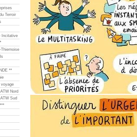
eprises
du Terroir
s
Incitative
*
Thiernoise
ls
NDE **
ie
 voyage
s ATW Nord
s ATW Sud
***