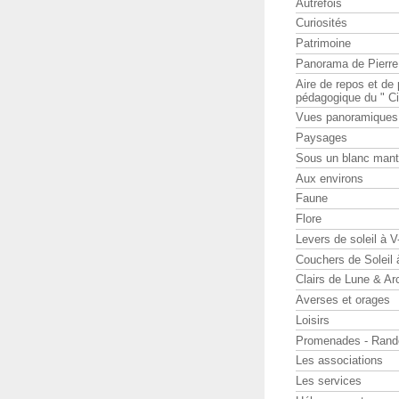
Autrefois
Curiosités
Patrimoine
Panorama de Pierr
Aire de repos et d
pédagogique du " Ci
Vues panoramiques
Paysages
Sous un blanc man
Aux environs
Faune
Flore
Levers de soleil à 
Couchers de Soleil
Clairs de Lune & Arc
Averses et orages
Loisirs
Promenades - Rand
Les associations
Les services