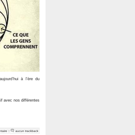
jourd’hui à l’ère du
if avec nos différentes
taire
::
aucun trackback