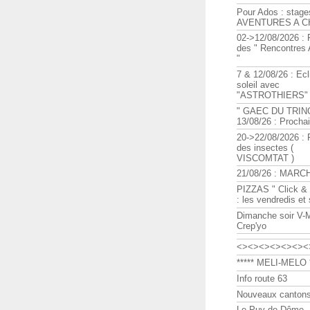
Pour Ados : stage
AVENTURES A C
02->12/08/2026 : 
des " Rencontre
"
7 & 12/08/26 : Ecl
soleil avec
"ASTROTHIERS"
" GAEC DU TRIN
13/08/26 : Procha
20->22/08/2026 : 
des insectes (
VISCOMTAT )
21/08/26 : MARC
PIZZAS " Click & 
: les vendredis et
Dimanche soir V-
Crep'yo
<><><><><><><
***** MELI-MELO *
Info route 63
Nouveaux cantons
Le Puy de Dôme