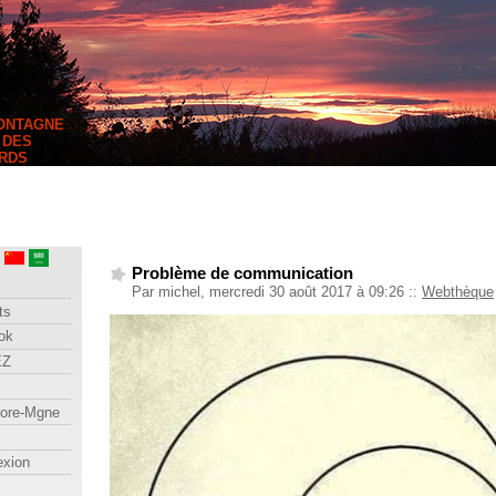
MONTAGNE
 DES
RDS
Problème de communication
Par michel, mercredi 30 août 2017 à 09:26
::
Webthèque
ts
ok
EZ
lore-Mgne
exion