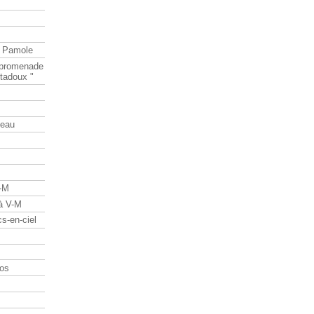
e Pamole
e promenade
tadoux "
teau
V-M
 à V-M
s-en-ciel
os