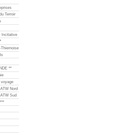
eprises
du Terroir
s
Incitative
*
Thiernoise
ls
NDE **
ie
 voyage
s ATW Nord
s ATW Sud
***