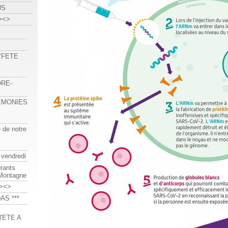
US
><>
 "FETE
ORE-
REMONIES
e de notre
 vendredi
urants
-Montagne
><>
AS ***
'ETE A