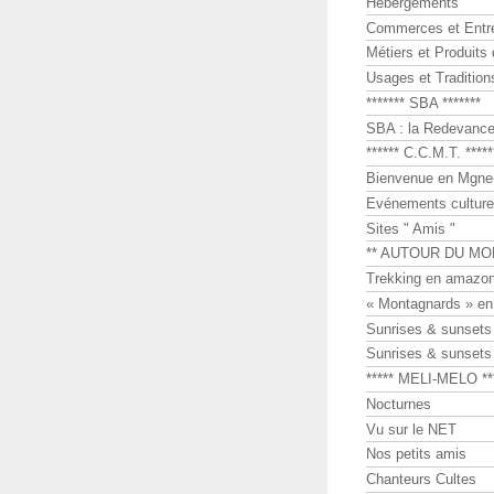
Hébergements
Commerces et Entr
Métiers et Produits 
Usages et Tradition
******* SBA *******
SBA : la Redevance 
****** C.C.M.T. *****
Bienvenue en Mgne-
Evénements culture
Sites " Amis "
** AUTOUR DU MO
Trekking en amazon
« Montagnards » en
Sunrises & sunset
Sunrises & sunset
***** MELI-MELO **
Nocturnes
Vu sur le NET
Nos petits amis
Chanteurs Cultes