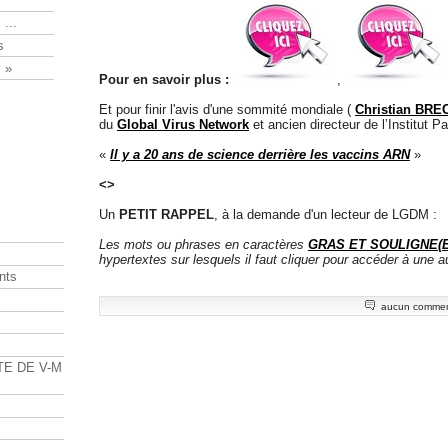
 ...
s
 »
Pour en savoir plus :
,
Et pour finir l'avis d'une sommité mondiale (
Christian BR
du
Global Virus Network
et ancien directeur de l’Institut Pa
«
Il y a 20 ans de science derrière les vaccins ARN
»
<>
Un
PETIT RAPPEL
, à la demande d'un lecteur de LGDM :
Les mots ou phrases en caractères
GRAS ET SOULIGNE(
hypertextes sur lesquels il faut cliquer pour accéder à une
nts
aucun commen
s
TE DE V-M