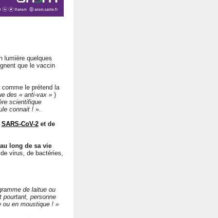
en lumière quelques
ignent que le vaccin
comme le prétend la
ue des « anti-vax »
)
ère scientifique
ule connait !
».
u
SARS-CoV-2
et de
 au long de sa vie
de virus, de bactéries,
gramme de laitue ou
t pourtant, personne
de ou en moustique ! »