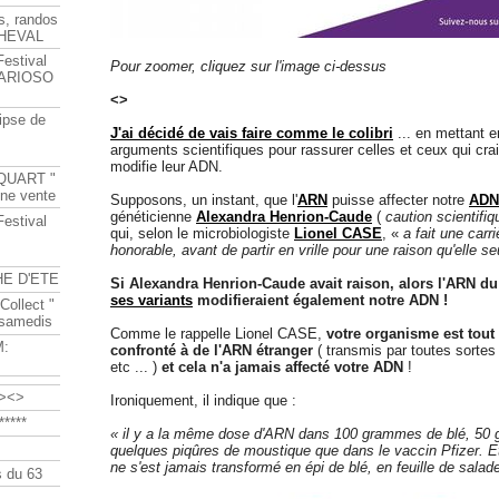
s, randos
HEVAL
Festival
Pour zoomer, cliquez sur l'image ci-dessus
s ARIOSO
<>
ipse de
J'ai décidé de vais faire comme le colibri
... en mettant 
arguments scientifiques pour rassurer celles et ceux qui cra
modifie leur ADN.
QUART "
ine vente
Supposons, un instant, que l'
ARN
puisse affecter notre
ADN
généticienne
Alexandra Henrion-Caude
(
caution scientifiq
Festival
qui, selon le microbiologiste
Lionel CASE
, «
a fait une carri
honorable, avant de partir en vrille pour une raison qu'elle se
HE D'ETE
Si Alexandra Henrion-Caude avait raison, alors l'ARN d
ses variants
modifieraient également notre ADN !
Collect "
 samedis
Comme le rappelle Lionel CASE,
votre organisme est tout
M:
confronté à de l'ARN étranger
( transmis par toutes sortes 
etc ... )
et cela n'a jamais affecté votre ADN
!
><>
Ironiquement, il indique que :
****
« il y a la même dose d'ARN dans 100 grammes de blé, 50 
quelques piqûres de moustique que dans le vaccin Pfizer. E
ne s'est jamais transformé en épi de blé, en feuille de sala
 du 63