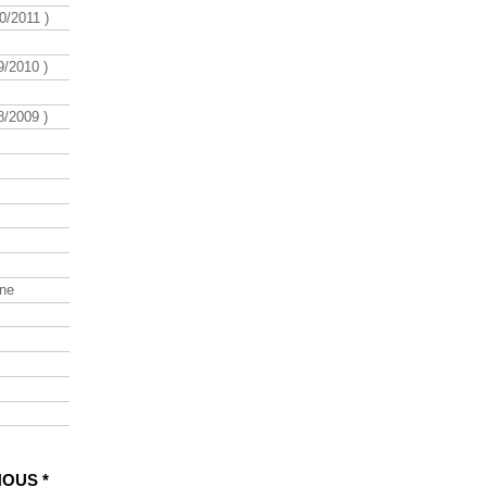
/2011 )
/2010 )
/2009 )
ine
NOUS *