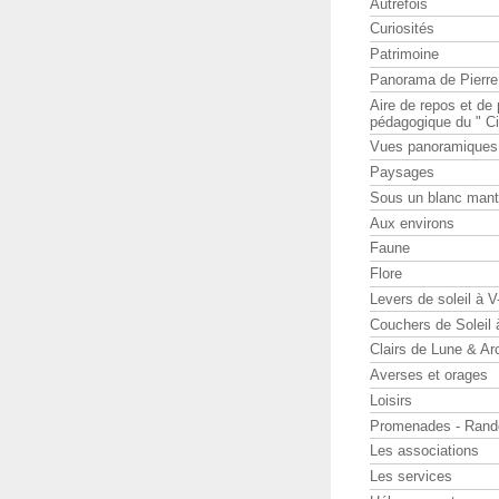
Autrefois
Curiosités
Patrimoine
Panorama de Pierr
Aire de repos et d
pédagogique du " Ci
Vues panoramiques
Paysages
Sous un blanc man
Aux environs
Faune
Flore
Levers de soleil à 
Couchers de Soleil
Clairs de Lune & Arc
Averses et orages
Loisirs
Promenades - Rand
Les associations
Les services