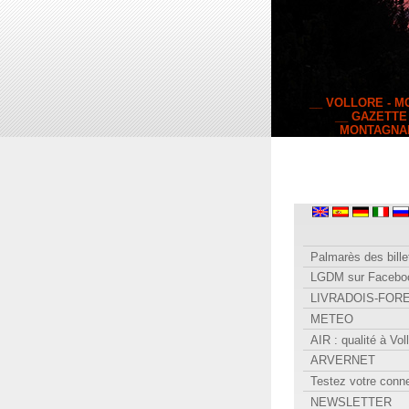
__ VOLLORE - 
__ GAZETTE
MONTAGNA
Palmarès des bille
LGDM sur Facebo
LIVRADOIS-FOR
METEO
AIR : qualité à Vol
ARVERNET
Testez votre conn
NEWSLETTER