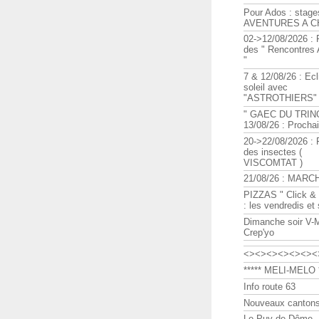
Pour Ados : stage
AVENTURES A C
02->12/08/2026 : 
des " Rencontre
"
7 & 12/08/26 : Ecl
soleil avec
"ASTROTHIERS"
" GAEC DU TRIN
13/08/26 : Procha
20->22/08/2026 : 
des insectes (
VISCOMTAT )
21/08/26 : MARC
PIZZAS " Click & 
: les vendredis et
Dimanche soir V-
Crep'yo
<><><><><><><
***** MELI-MELO *
Info route 63
Nouveaux cantons
Le Puy de Dôme