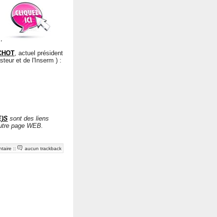
,
ECHOT
, actuel président
steur et de l'Inserm ) :
E)S
sont des liens
 autre page WEB.
taire
::
aucun trackback