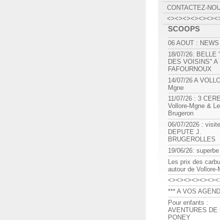
CONTACTEZ-NO
<><><><><><><
SCOOPS
06 AOUT : NEWS
18/07/26: BELLE
DES VOISINS" A
FAFOURNOUX
14/07/26 A VOLL
Mgne
11/07/26 : 3 CE
Vollore-Mgne & Le
Brugeron
06/07/2026 : visit
DEPUTE J.
BRUGEROLLES
19/06/26: superbe
Les prix des carb
autour de Vollore
<><><><><><><
*** A VOS AGEND
Pour enfants :
AVENTURES DE l
PONEY