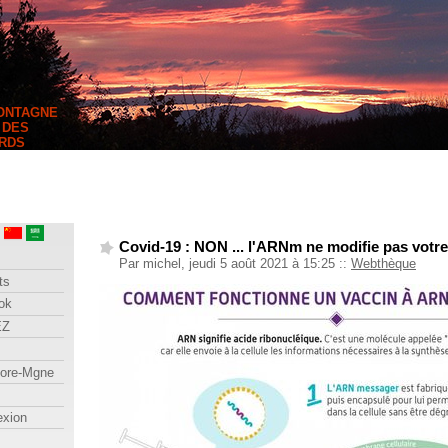
MONTAGNE
 DES
RDS
Covid-19 : NON ... l'ARNm ne modifie pas votr
Par michel, jeudi 5 août 2021 à 15:25
::
Webthèque
ts
ok
EZ
lore-Mgne
exion