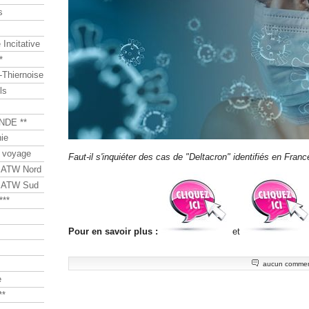
s
Incitative
*
Thiernoise
ls
NDE **
ie
 voyage
Faut-il s'inquiéter des cas de "Deltacron" identifiés en Franc
s ATW Nord
s ATW Sud
***
Pour en savoir plus :
et
aucun commen
e
**