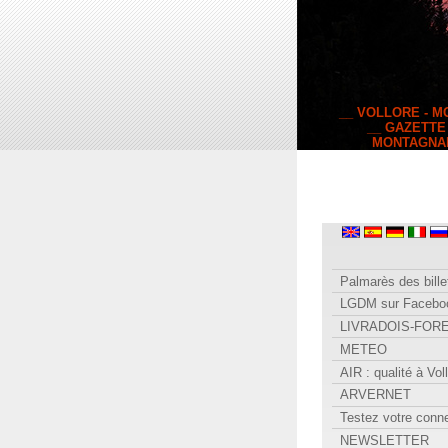
__ VOLLORE - 
__ GAZETTE
MONTAGNA
Palmarès des bille
LGDM sur Facebo
LIVRADOIS-FOR
METEO
AIR : qualité à Vol
ARVERNET
Testez votre conn
NEWSLETTER