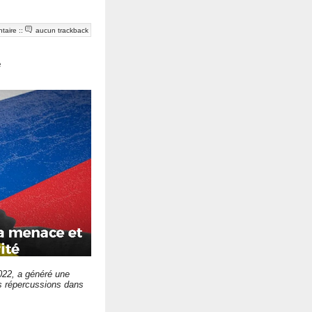
taire
::
aucun trackback
e
 2022, a généré une
es répercussions dans