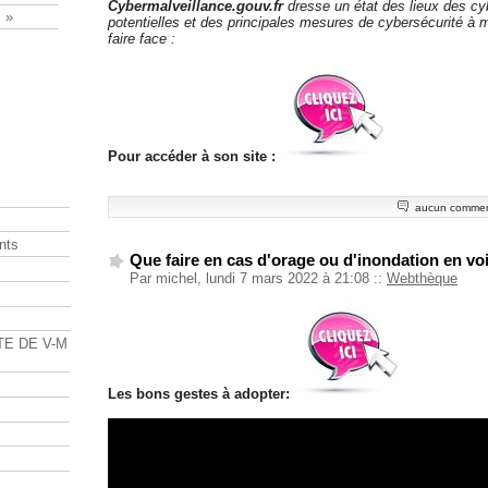
Cybermalveillance.gouv.fr
dresse un état des lieux des 
 »
potentielles et des principales mesures de cybersécurité à 
faire face :
Pour accéder à son site :
aucun commen
nts
Que faire en cas d'orage ou d'inondation en voi
Par michel, lundi 7 mars 2022 à 21:08
::
Webthèque
s
TE DE V-M
Les bons gestes à adopter: