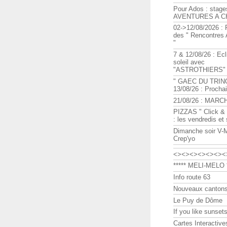
Pour Ados : stage
AVENTURES A C
02->12/08/2026 : 
des " Rencontre
"
7 & 12/08/26 : Ecl
soleil avec
"ASTROTHIERS"
" GAEC DU TRIN
13/08/26 : Procha
21/08/26 : MARC
PIZZAS " Click & 
: les vendredis et
Dimanche soir V-
Crep'yo
<><><><><><><
***** MELI-MELO *
Info route 63
Nouveaux cantons
Le Puy de Dôme
If you like sunsets
Cartes Interactive