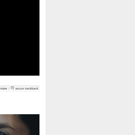
taire
::
aucun trackback