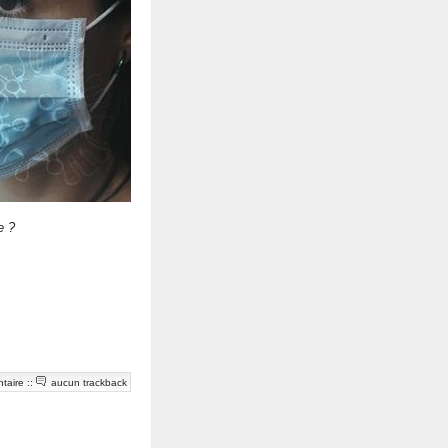
e ?
taire
::
aucun trackback