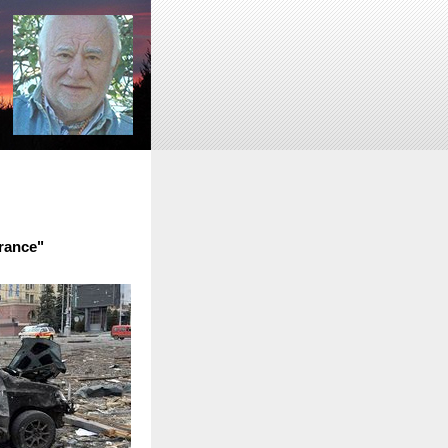
rance"