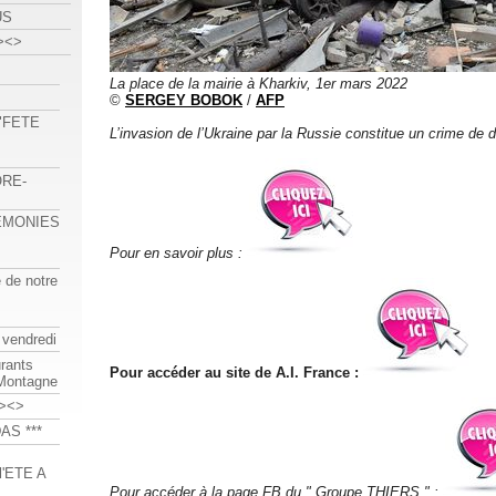
US
><>
La place de la mairie à Kharkiv, 1er mars 2022
©
SERGEY BOBOK
/
AFP
 "FETE
L’invasion de l’Ukraine par la Russie constitue un crime de dro
ORE-
REMONIES
Pour en savoir plus :
e de notre
 vendredi
urants
Pour accéder au site de A.I. France :
-Montagne
><>
AS ***
'ETE A
Pour accéder à la page FB du " Groupe THIERS " :