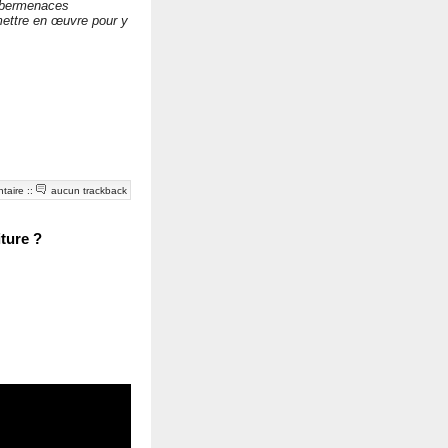
cybermenaces
mettre en œuvre pour y
taire
::
aucun trackback
ture ?