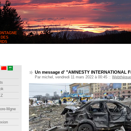
MONTAGNE
 DES
RDS
Un message d' "AMNESTY INTERNATIONAL F
Par michel, vendredi 11 mars 2022 à 00:45
::
Webthèque
ts
ok
EZ
lore-Mgne
exion