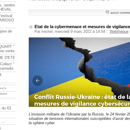
s, randos
HEVAL
aucun commen
Festival
s ARIOSO
Etat de la cybermenace et mesures de vigilanc
ipse de
Par michel, mercredi 9 mars 2022 à 14:54
::
Webthèque
QUART "
ine vente
HE D'ETE
Collect "
 samedis
M:
><>
****
 du 63
L’invasion militaire de l’Ukraine par la Russie, le 24 février
situation de tensions internationales susceptibles d’avoir d
 ...
la sphère cyber.
s