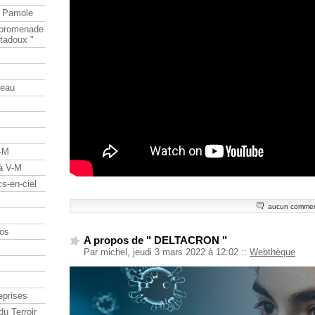
e Pamole
e promenade
tadoux "
teau
V-M
 à V-M
s-en-ciel
aucun commen
os
A propos de " DELTACRON "
Par michel, jeudi 3 mars 2022 à 12:02
::
Webthèque
eprises
du Terroir