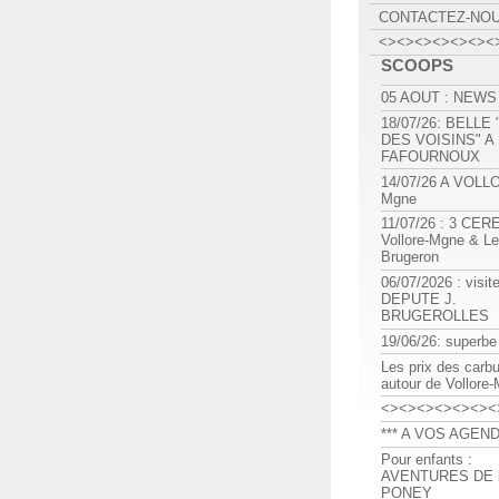
CONTACTEZ-NO
<><><><><><><
SCOOPS
05 AOUT : NEWS
18/07/26: BELLE
DES VOISINS" A
FAFOURNOUX
14/07/26 A VOLL
Mgne
11/07/26 : 3 CE
Vollore-Mgne & Le
Brugeron
06/07/2026 : visit
DEPUTE J.
BRUGEROLLES
19/06/26: superbe
Les prix des carb
autour de Vollore
<><><><><><><
*** A VOS AGEND
Pour enfants :
AVENTURES DE l
PONEY