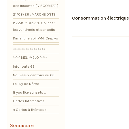
des insectes ( VISCOMTAT )
21/08/26 : MARCHE D'ETE
Consommation électrique 
PIZZAS " Click & Collect " :
les vendredis et samedis
Dimanche soir V-M: Crep'yo
<><><><><><><><>
***** MELI-MELO *****
Info route 63
Nouveaux cantons du 63
Le Puy de Dôme
If you like sunsets ...
Cartes Interactives
« Cartes à thèmes »
Sommaire