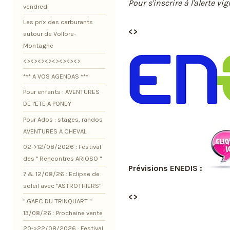
Pour s'inscrire à l'alerte vi
vendredi
Les prix des carburants
<>
autour de Vollore-
Montagne
<><><><><><><><>
*** A VOS AGENDAS ***
Pour enfants : AVENTURES
DE l'ETE A PONEY
Pour Ados : stages, randos
AVENTURES A CHEVAL
02->12/08/2026 : Festival
des " Rencontres ARIOSO "
Prévisions ENEDIS :
7 & 12/08/26 : Eclipse de
soleil avec "ASTROTHIERS"
<>
" GAEC DU TRINQUART "
13/08/26 : Prochaine vente
20->22/08/2026 : Festival