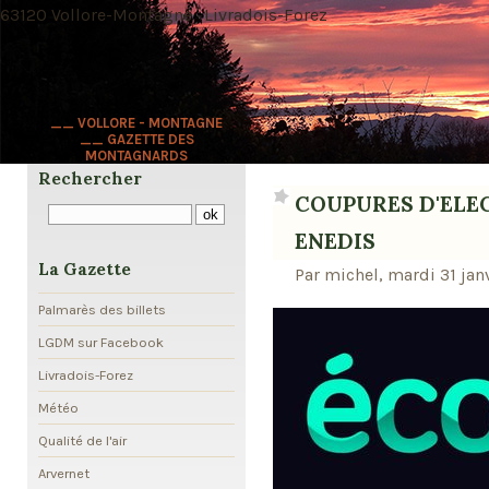
63120 Vollore-Montagne · Livradois-Forez
__ VOLLORE - MONTAGNE
__ GAZETTE DES
MONTAGNARDS
Rechercher
COUPURES D'ELEC
ENEDIS
La Gazette
Par michel, mardi 31 jan
Palmarès des billets
LGDM sur Facebook
Livradois-Forez
Météo
Qualité de l'air
Arvernet