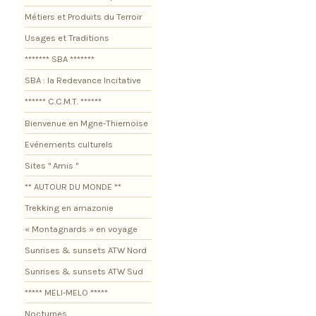
Métiers et Produits du Terroir
Usages et Traditions
******* SBA *******
SBA : la Redevance Incitative
****** C.C.M.T. ******
Bienvenue en Mgne-Thiernoise
Evénements culturels
Sites " Amis "
** AUTOUR DU MONDE **
Trekking en amazonie
« Montagnards » en voyage
Sunrises & sunsets ATW Nord
Sunrises & sunsets ATW Sud
***** MELI-MELO *****
Nocturnes