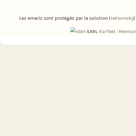
Les emails sont protégés par la solution (
raKoonsKy
SARL
Eur'Net
·
Mention