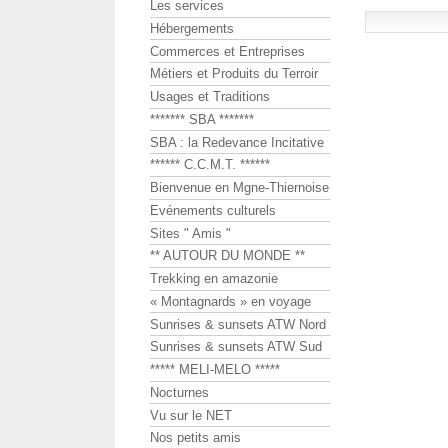
Les services
Hébergements
Commerces et Entreprises
Métiers et Produits du Terroir
Usages et Traditions
******* SBA *******
SBA : la Redevance Incitative
****** C.C.M.T. ******
Bienvenue en Mgne-Thiernoise
Evénements culturels
Sites " Amis "
** AUTOUR DU MONDE **
Trekking en amazonie
« Montagnards » en voyage
Sunrises & sunsets ATW Nord
Sunrises & sunsets ATW Sud
***** MELI-MELO *****
Nocturnes
Vu sur le NET
Nos petits amis