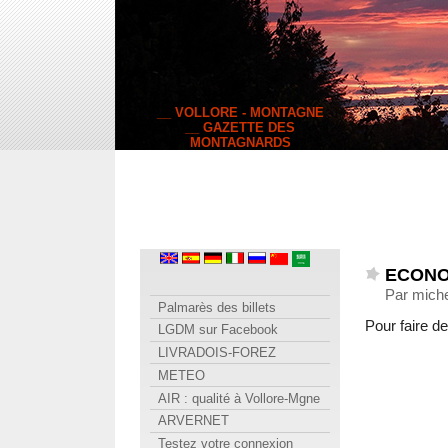
__ VOLLORE - MONTAGNE
__ GAZETTE DES
MONTAGNARDS
ECONO
Par miche
Palmarès des billets
Pour faire d
LGDM sur Facebook
LIVRADOIS-FOREZ
METEO
AIR : qualité à Vollore-Mgne
ARVERNET
Testez votre connexion