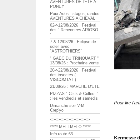
AVENTURES DE l'ETE A
PONEY
Pour Ados : stages, randos
AVENTURES A CHEVAL
02->12/08/2026 : Festival
des " Rencontres ARIOSO
"
7 & 12/08/26 : Eclipse de
soleil avec
"ASTROTHIERS"
" GAEC DU TRINQUART "
13/08/26 : Prochaine vente
20->22/08/2026 : Festival
des insectes (
VISCOMTAT )
21/08/26 : MARCHE D'ETE
PIZZAS " Click & Collect "
: les vendredis et samedis
Pour lire l'
Dimanche soir V-M:
Crep'yo
<><><><><><><><>
***** MELI-MELO *****
Info route 63
Kermesse de