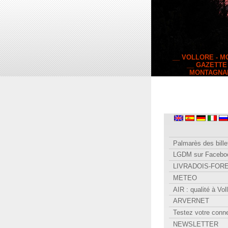
__ VOLLORE - 
__ GAZETTE
MONTAGNA
Palmarès des bille
LGDM sur Facebo
LIVRADOIS-FOR
METEO
AIR : qualité à Vol
ARVERNET
Testez votre conn
NEWSLETTER