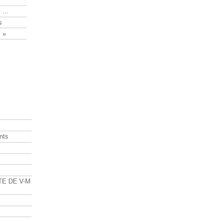
 ...
s
 »
nts
s
TE DE V-M