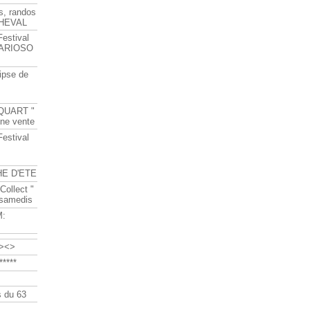
s, randos
HEVAL
Festival
s ARIOSO
ipse de
QUART "
ine vente
Festival
HE D'ETE
Collect "
 samedis
M:
><>
****
 du 63