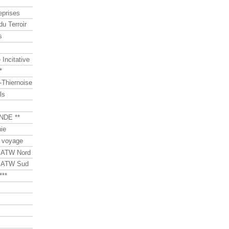
eprises
du Terroir
s
Incitative
*
Thiernoise
ls
NDE **
ie
 voyage
s ATW Nord
s ATW Sud
***