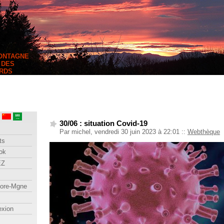
MONTAGNE
 DES
RDS
30/06 : situation Covid-19
Par michel, vendredi 30 juin 2023 à 22:01
::
Webthèque
ts
ok
EZ
lore-Mgne
exion