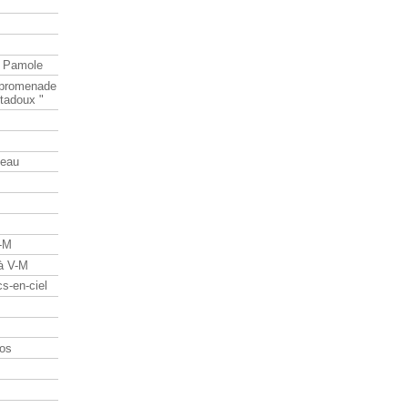
e Pamole
e promenade
tadoux "
teau
V-M
 à V-M
s-en-ciel
os