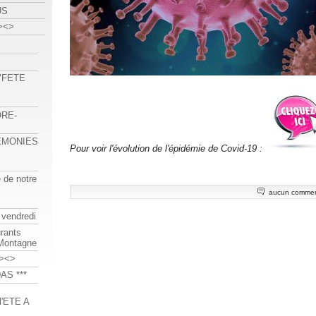
US
><>
 "FETE
ORE-
REMONIES
Pour voir l'évolution de l'épidémie de Covid-19 :
e de notre
aucun commen
 vendredi
urants
-Montagne
><>
AS ***
'ETE A