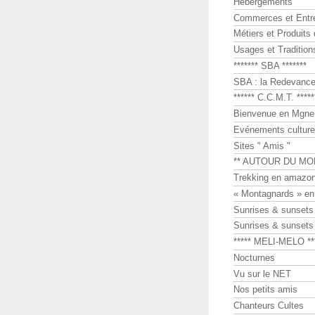
Hébergements
Commerces et Entr
Métiers et Produits 
Usages et Tradition
******* SBA *******
SBA : la Redevance 
****** C.C.M.T. *****
Bienvenue en Mgne-
Evénements culture
Sites " Amis "
** AUTOUR DU MO
Trekking en amazon
« Montagnards » en
Sunrises & sunset
Sunrises & sunset
***** MELI-MELO **
Nocturnes
Vu sur le NET
Nos petits amis
Chanteurs Cultes