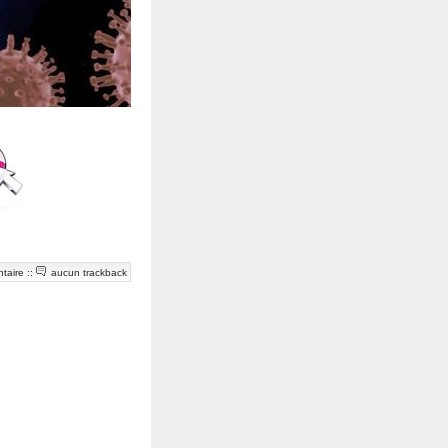
taire
::
aucun trackback