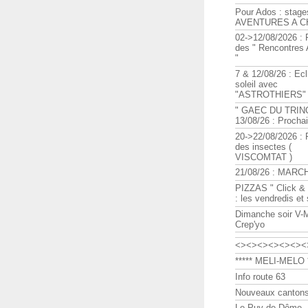
Pour Ados : stage
AVENTURES A C
02->12/08/2026 : 
des " Rencontre
"
7 & 12/08/26 : Ecl
soleil avec
"ASTROTHIERS"
" GAEC DU TRIN
13/08/26 : Procha
20->22/08/2026 : 
des insectes (
VISCOMTAT )
21/08/26 : MARC
PIZZAS " Click & 
: les vendredis et
Dimanche soir V-
Crep'yo
<><><><><><><
***** MELI-MELO *
Info route 63
Nouveaux cantons
Le Puy de Dôme