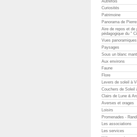
Autrefois
Curiosités
Patrimoine
Panorama de Pierr
Aire de repos et d
pédagogique du " Ci
Vues panoramiques
Paysages
Sous un blanc man
Aux environs
Faune
Flore
Levers de soleil à 
Couchers de Soleil
Clairs de Lune & Arc
Averses et orages
Loisirs
Promenades - Rand
Les associations
Les services