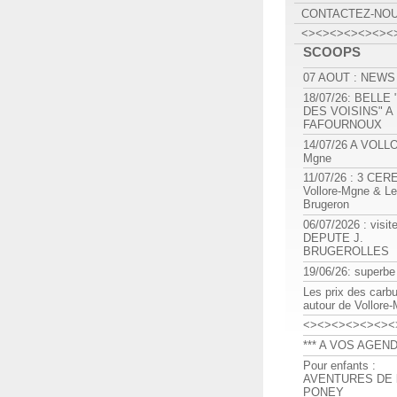
CONTACTEZ-NO
<><><><><><><
SCOOPS
07 AOUT : NEWS
18/07/26: BELLE
DES VOISINS" A
FAFOURNOUX
14/07/26 A VOLL
Mgne
11/07/26 : 3 CE
Vollore-Mgne & Le
Brugeron
06/07/2026 : visit
DEPUTE J.
BRUGEROLLES
19/06/26: superbe
Les prix des carb
autour de Vollore
<><><><><><><
*** A VOS AGEND
Pour enfants :
AVENTURES DE l
PONEY