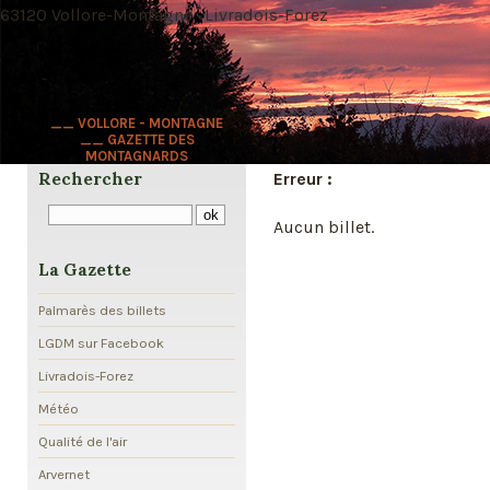
63120 Vollore-Montagne · Livradois-Forez
__ VOLLORE - MONTAGNE
__ GAZETTE DES
MONTAGNARDS
Rechercher
Erreur :
Aucun billet.
La Gazette
Palmarès des billets
LGDM sur Facebook
Livradois-Forez
Météo
Qualité de l'air
Arvernet