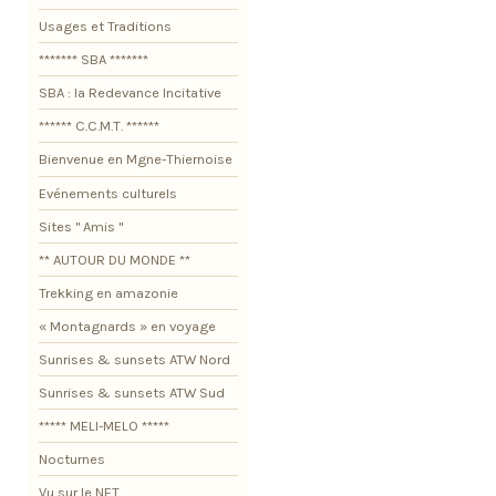
Usages et Traditions
******* SBA *******
SBA : la Redevance Incitative
****** C.C.M.T. ******
Bienvenue en Mgne-Thiernoise
Evénements culturels
Sites " Amis "
** AUTOUR DU MONDE **
Trekking en amazonie
« Montagnards » en voyage
Sunrises & sunsets ATW Nord
Sunrises & sunsets ATW Sud
***** MELI-MELO *****
Nocturnes
Vu sur le NET