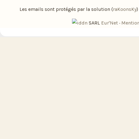
Les emails sont protégés par la solution (
raKoonsKy
SARL
Eur'Net
·
Mention