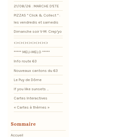
21/08/26 : MARCHE D'ETE
PIZZAS " Click & Collect " :
les vendredis et samedis
Dimanche soir V-M: Crep'yo
<><><><><><><><>
***** MELI-MELO *****
Info route 63
Nouveaux cantons du 63
Le Puy de Dôme
If you like sunsets ...
Cartes Interactives
« Cartes à thèmes »
Sommaire
Accueil