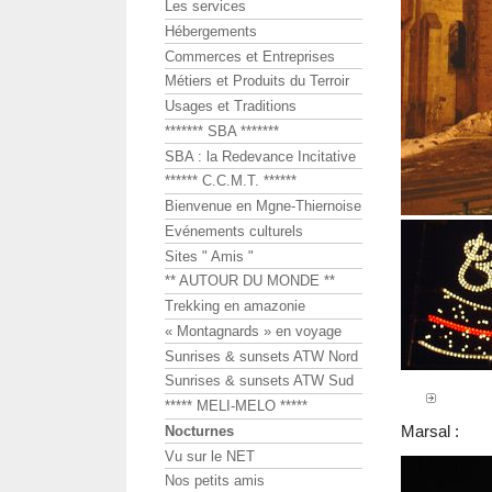
Les services
Hébergements
Commerces et Entreprises
Métiers et Produits du Terroir
Usages et Traditions
******* SBA *******
SBA : la Redevance Incitative
****** C.C.M.T. ******
Bienvenue en Mgne-Thiernoise
Evénements culturels
Sites " Amis "
** AUTOUR DU MONDE **
Trekking en amazonie
« Montagnards » en voyage
Sunrises & sunsets ATW Nord
Sunrises & sunsets ATW Sud
***** MELI-MELO *****
Marsal :
Nocturnes
Vu sur le NET
Nos petits amis