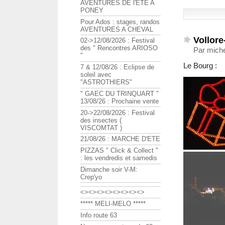
AVENTURES DE l'ETE A
PONEY
Pour Ados : stages, randos
AVENTURES A CHEVAL
Vollor
02->12/08/2026 : Festival
des " Rencontres ARIOSO
Par miche
"
Le Bourg :
7 & 12/08/26 : Eclipse de
soleil avec
"ASTROTHIERS"
" GAEC DU TRINQUART "
13/08/26 : Prochaine vente
20->22/08/2026 : Festival
des insectes (
VISCOMTAT )
21/08/26 : MARCHE D'ETE
PIZZAS " Click & Collect "
: les vendredis et samedis
Dimanche soir V-M:
Crep'yo
<><><><><><><><>
***** MELI-MELO *****
Info route 63