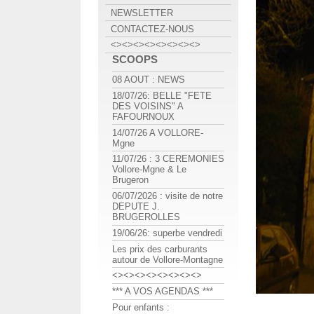
NEWSLETTER
CONTACTEZ-NOUS
<><><><><><><><>
SCOOPS
08 AOUT : NEWS
18/07/26: BELLE "FETE
DES VOISINS" A
FAFOURNOUX
14/07/26 A VOLLORE-
Mgne
11/07/26 : 3 CEREMONIES
Vollore-Mgne & Le
Brugeron
06/07/2026 : visite de notre
DEPUTE J.
BRUGEROLLES
19/06/26: superbe vendredi
Les prix des carburants
autour de Vollore-Montagne
<><><><><><><><>
*** A VOS AGENDAS ***
Pour enfants :