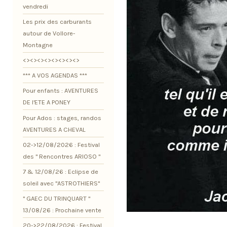
vendredi
Les prix des carburants
autour de Vollore-
Montagne
<><><><><><><><>
*** A VOS AGENDAS ***
Pour enfants : AVENTURES
DE l'ETE A PONEY
Pour Ados : stages, randos
AVENTURES A CHEVAL
02->12/08/2026 : Festival
des " Rencontres ARIOSO "
7 & 12/08/26 : Eclipse de
soleil avec "ASTROTHIERS"
" GAEC DU TRINQUART "
13/08/26 : Prochaine vente
20->22/08/2026 : Festival