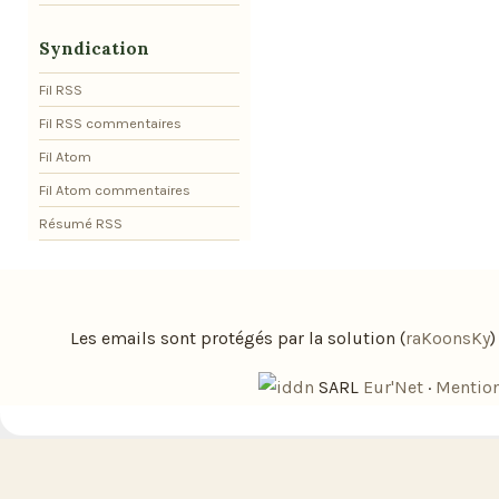
Syndication
Fil RSS
Fil RSS commentaires
Fil Atom
Fil Atom commentaires
Résumé RSS
Les emails sont protégés par la solution (
raKoonsKy
SARL
Eur'Net
·
Mention