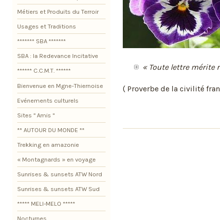
Métiers et Produits du Terroir
Usages et Traditions
******* SBA *******
SBA : la Redevance Incitative
« Toute lettre mérite 
****** C.C.M.T. ******
Bienvenue en Mgne-Thiernoise
( Proverbe de la civilité fran
Evénements culturels
Sites " Amis "
** AUTOUR DU MONDE **
Trekking en amazonie
« Montagnards » en voyage
Sunrises & sunsets ATW Nord
Sunrises & sunsets ATW Sud
***** MELI-MELO *****
Nocturnes