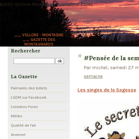
63120 Vollore-Montagne · Livradois-Forez
__ VOLLORE - MONTAGNE
__ GAZETTE DES
MONTAGNARDS
Rechercher
#Pensée de la se
Par michel, samedi 27 m
semaine
La Gazette
Palmarès des billets
Les singes de la Sagesse
LGDM sur Facebook
Livradois-Forez
Météo
Qualité de l'air
Arvernet