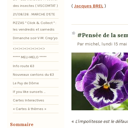
(
Jacques BREL
)
des insectes ( VISCOMTAT )
21/08/26 : MARCHE D'ETE
PIZZAS " Click & Collect " :
les vendredis et samedis
#Pensée de la se
Dimanche soir V-M: Crep'yo
Par michel, lundi 15 mai
<><><><><><><><>
***** MELI-MELO *****
Info route 63
Nouveaux cantons du 63
Le Puy de Dôme
If you like sunsets ...
Cartes Interactives
« Cartes à thèmes »
«
L'impolitesse est le défa
Sommaire