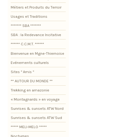
Métiers et Produits du Terroir
Usages et Traditions
******* SBA *******
SBA : la Redevance Incitative
****** C.C.M.T. ******
Bienvenue en Mgne-Thiernoise
Evénements culturels
Sites " Amis "
** AUTOUR DU MONDE **
Trekking en amazonie
« Montagnards » en voyage
Sunrises & sunsets ATW Nord
Sunrises & sunsets ATW Sud
***** MELI-MELO *****
Nocturnes