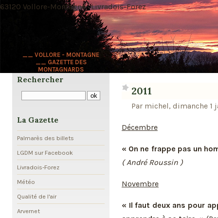
63120 Vollore-Montagne · Livradois-Forez
__ VOLLORE - MONTAGNE
__ GAZETTE DES
MONTAGNARDS
Rechercher
2011
Par michel, dimanche 1 j
La Gazette
Décembre
Palmarès des billets
« On ne frappe pas un homme
LGDM sur Facebook
( André Roussin )
Livradois-Forez
Météo
Novembre
Qualité de l'air
« Il faut deux ans pour ap
Arvernet