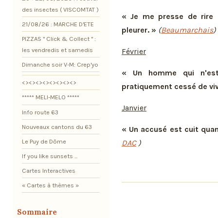
des insectes ( VISCOMTAT )
« Je me presse de rire 
21/08/26 : MARCHE D'ETE
pleurer. »
(
Beaumarchais
)
PIZZAS " Click & Collect " :
les vendredis et samedis
Février
Dimanche soir V-M: Crep'yo
« Un homme qui n'est 
<><><><><><><><>
pratiquement cessé de viv
***** MELI-MELO *****
Janvier
Info route 63
Nouveaux cantons du 63
« Un accusé est cuit qua
Le Puy de Dôme
DAC
)
If you like sunsets ...
Cartes Interactives
« Cartes à thèmes »
Sommaire