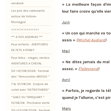
vendredi
« La meilleure façon d'i
Les prix des carburants
leur faire croire qu'elle vie
autour de Vollore-
Juin
Montagne
<><><><><><><><>
« Un con qui marche va tou
*** A VOS AGENDAS ***
assis »
(
Michel Audiard
)
Pour enfants : AVENTURES
DE l'ETE A PONEY
Mail
Pour Ados : stages, randos
« Ne dites jamais du mal 
AVENTURES A CHEVAL
assez. »
(
Talleyrand
)
02->12/08/2026 : Festival
des " Rencontres ARIOSO "
Avril
7 & 12/08/26 : Eclipse de
soleil avec "ASTROTHIERS"
« Parfois, je regarde la té
" GAEC DU TRINQUART "
quand je l'allume, c'est pire
13/08/26 : Prochaine vente
Mars
20->22/08/2026 : Festival