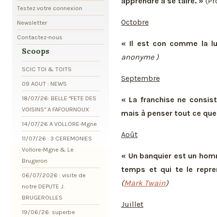
apprendre à se taire. »
(Pr
Testez votre connexion
Octobre
Newsletter
Contactez-nous
« Il est con comme la lun
Scoops
anonyme )
SCIC TOI & TOITS
Septembre
09 AOUT : NEWS
18/07/26: BELLE "FETE DES
« La franchise ne consist
VOISINS" A FAFOURNOUX
mais à penser tout ce que l
14/07/26 A VOLLORE-Mgne
Août
11/07/26 : 3 CEREMONIES
Vollore-Mgne & Le
« Un banquier est un homm
Brugeron
temps et qui te le repre
06/07/2026 : visite de
(
Mark Twain
)
notre DEPUTE J.
BRUGEROLLES
Juillet
19/06/26: superbe