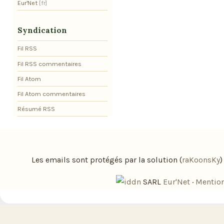
Eur'Net
Syndication
Fil RSS
Fil RSS commentaires
Fil Atom
Fil Atom commentaires
Résumé RSS
Les emails sont protégés par la solution (
raKoonsKy
SARL
Eur'Net
·
Mention