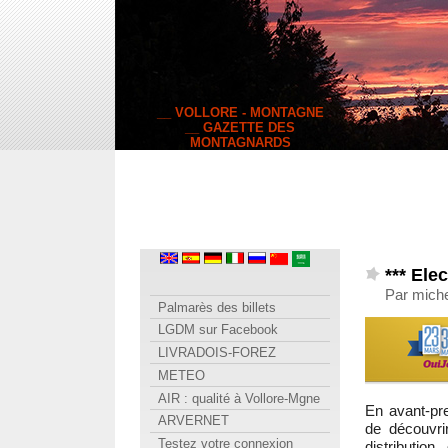
__ VOLLORE - MONTAGNE
__ GAZETTE DES
MONTAGNARDS
*** Ele
Par mich
Palmarès des billets
LGDM sur Facebook
LIVRADOIS-FOREZ
METEO
AIR : qualité à Vollore-Mgne
En avant-
ARVERNET
de découvri
Testez votre connexion
distribution