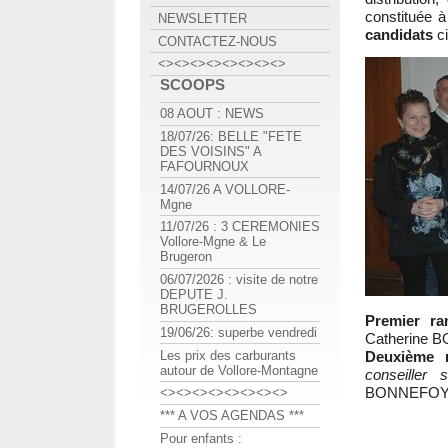
constituée à 
NEWSLETTER
candidats
ci
CONTACTEZ-NOUS
<><><><><><><><>
SCOOPS
08 AOUT : NEWS
18/07/26: BELLE "FETE
DES VOISINS" A
FAFOURNOUX
14/07/26 A VOLLORE-
Mgne
11/07/26 : 3 CEREMONIES
Vollore-Mgne & Le
Brugeron
06/07/2026 : visite de notre
DEPUTE J.
BRUGEROLLES
Premier ra
19/06/26: superbe vendredi
Catherine
Deuxième 
Les prix des carburants
autour de Vollore-Montagne
conseiller s
BONNEFO
<><><><><><><><>
*** A VOS AGENDAS ***
Pour enfants :