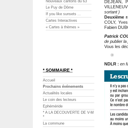
Nouveaux cantons du 63
DEJEAN, 
VILLENEU
Le Puy de Dôme
sortant )
If you like sunsets ...
Deuxième r
Cartes Interactives
COLY, Yve
« Cartes à thèmes »
Fabien DU
Patrick C
de publier la 
Vous les déc
NDLR :
en f
* SOMMAIRE *
Accueil
Prochains événements
Actualités locales
Le coin des lecteurs
Ephéméride
* A LA DECOUVERTE DE V-M
*
La commune