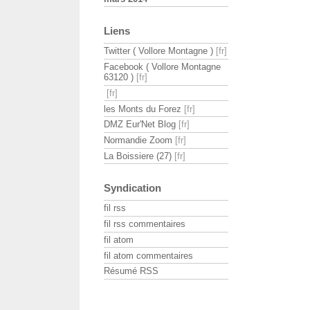
Liens
Twitter ( Vollore Montagne )
Facebook ( Vollore Montagne
63120 )
les Monts du Forez
DMZ Eur'Net Blog
Normandie Zoom
La Boissiere (27)
Syndication
fil rss
fil rss commentaires
fil atom
fil atom commentaires
Résumé RSS