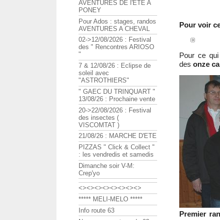
AVENTURES DE l'ETE A
PONEY
Pour Ados : stages, randos
Pour voir c
AVENTURES A CHEVAL
02->12/08/2026 : Festival
des " Rencontres ARIOSO
"
Pour ce qui
des
onze ca
7 & 12/08/26 : Eclipse de
soleil avec
"ASTROTHIERS"
" GAEC DU TRINQUART "
13/08/26 : Prochaine vente
20->22/08/2026 : Festival
des insectes (
VISCOMTAT )
21/08/26 : MARCHE D'ETE
PIZZAS " Click & Collect "
: les vendredis et samedis
Dimanche soir V-M:
Crep'yo
<><><><><><><><>
***** MELI-MELO *****
Info route 63
Premier ran