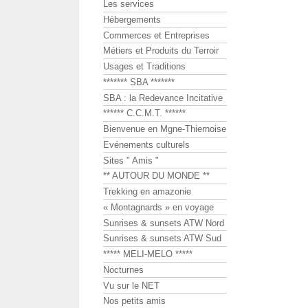
Les services
Hébergements
Commerces et Entreprises
Métiers et Produits du Terroir
Usages et Traditions
******* SBA *******
SBA : la Redevance Incitative
****** C.C.M.T. ******
Bienvenue en Mgne-Thiernoise
Evénements culturels
Sites " Amis "
** AUTOUR DU MONDE **
Trekking en amazonie
« Montagnards » en voyage
Sunrises & sunsets ATW Nord
Sunrises & sunsets ATW Sud
***** MELI-MELO *****
Nocturnes
Vu sur le NET
Nos petits amis