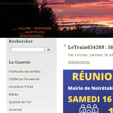
63120 Vollore-Montagne · Livradois-Forez
__ VOLLORE - MONTAGNE
__ GAZETTE DES
MONTAGNARDS
Rechercher
LeTrain634269 : 1
Par michel, samedi 16 d
événements
La Gazette
Palmarès des billets
LGDM sur Facebook
Livradois-Forez
Météo
Qualité de l'air
Arvernet