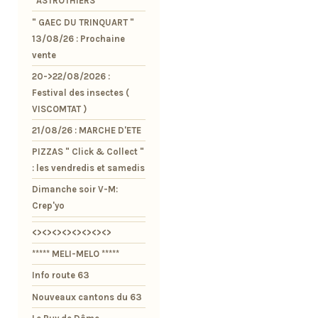
"ASTROTHIERS"
" GAEC DU TRINQUART "
13/08/26 : Prochaine
vente
20->22/08/2026 :
Festival des insectes (
VISCOMTAT )
21/08/26 : MARCHE D'ETE
PIZZAS " Click & Collect "
: les vendredis et samedis
Dimanche soir V-M:
Crep'yo
<><><><><><><><>
***** MELI-MELO *****
Info route 63
Nouveaux cantons du 63