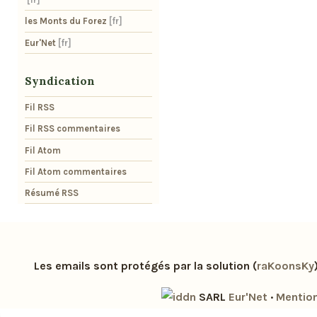
les Monts du Forez
Eur'Net
Syndication
Fil RSS
Fil RSS commentaires
Fil Atom
Fil Atom commentaires
Résumé RSS
Les emails sont protégés par la solution (
raKoonsKy
SARL
Eur'Net
·
Mention