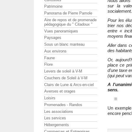
Nous allons 
sur la vale
Patrimoine
socialement.
Panorama de Pierre Pamole
Aire de repos et de promenade
Pour les élu
pédagogique du " Citadoux "
trier nos dé
entre « inc
Vues panoramiques
moyens finan
Paysages
Sous un blanc manteau
Aller dans c
des habitan
Aux environs
Faune
Or, aujourd
Flore
place ce pr
d'une taxe en
Levers de soleil à V-M
(qui peut var
Couchers de Soleil à V-M
A l'unanimi
Clairs de Lune & Arcs-en-ciel
sens.
Averses et orages
Loisirs
Promenades - Randos
Un exemple 
Les associations
encore pench
Les services
Hébergements
Commerces et Entreprises