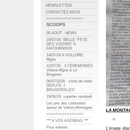
NEWSLETTER
CONTACTEZ-NOUS
<><><><><><><><>
SCOOPS
05 AOUT : NEWS
18/07/26: BELLE "FETE
DES VOISINS" A
FAFOURNOUX
14/07/26 A VOLLORE-
Mgne
11/07/26 : 3 CEREMONIES
Vollore-Mgne & Le
Brugeron
06/07/2026 : visite de notre
DEPUTE J.
BRUGEROLLES
19/06/26: superbe vendredi
Les prix des carburants
autour de Vollore-Montagne
LA MONTAG
<><><><><><><><>
*** A VOS AGENDAS ***
Pour enfants :
L'image étan