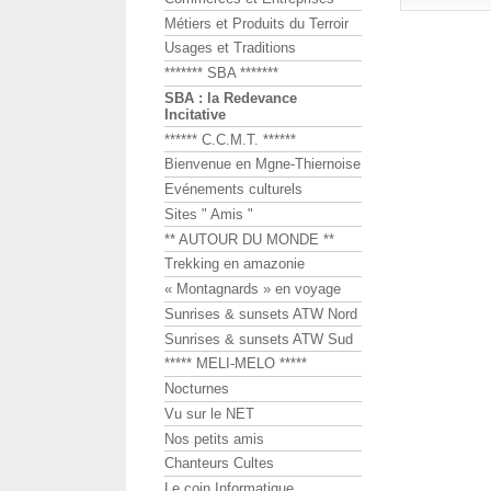
Métiers et Produits du Terroir
Usages et Traditions
******* SBA *******
SBA : la Redevance
Incitative
****** C.C.M.T. ******
Bienvenue en Mgne-Thiernoise
Evénements culturels
Sites " Amis "
** AUTOUR DU MONDE **
Trekking en amazonie
« Montagnards » en voyage
Sunrises & sunsets ATW Nord
Sunrises & sunsets ATW Sud
***** MELI-MELO *****
Nocturnes
Vu sur le NET
Nos petits amis
Chanteurs Cultes
Le coin Informatique