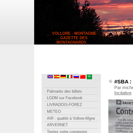
__ VOLLORE - MONTAGNE
__ GAZETTE DES
MONTAGNARDS
#SBA : 
Par miche
Palmarès des billets
Incitative
LGDM sur Facebook
LIVRADOIS-FOREZ
METEO
AIR : qualité à Vollore-Mgne
ARVERNET
Testez votre connexion