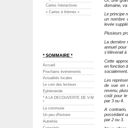
Or, une gran
domaine, va 
Cartes Interactives
« Cartes à thèmes »
Le principe r
un nombre d
levée supplé
Plusieurs pr
La dernière 
annuel pour
s'élèverait 
* SOMMAIRE *
Cette approc
Accueil
en fonction 
socialement.
Prochains événements
Actualités locales
Les représen
Le coin des lecteurs
de vue en 
revenu, plus
Ephéméride
coût pour l
* A LA DECOUVERTE DE V-M
par 3 ou 4.
*
La commune
A contrario
possédant un
Un peu d'histoire
par 2 ou 3.
Autrefois
Curiosités