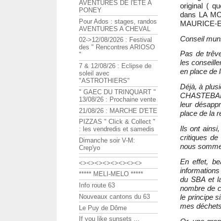
AVENTURES DE l'ETE A
original ( q
PONEY
dans LA MO
Pour Ados : stages, randos
MAURICE-E
AVENTURES A CHEVAL
Conseil munic
02->12/08/2026 : Festival
des " Rencontres ARIOSO
Pas de trêve
"
les conseille
7 & 12/08/26 : Eclipse de
en place de 
soleil avec
"ASTROTHIERS"
Déjà, à plus
" GAEC DU TRINQUART "
CHASTEBARRA
13/08/26 : Prochaine vente
leur désapp
21/08/26 : MARCHE D'ETE
place de la r
PIZZAS " Click & Collect "
Ils ont ainsi
: les vendredis et samedis
critiques de
Dimanche soir V-M:
nous sommes 
Crep'yo
En effet, be
<><><><><><><><>
informations
***** MELI-MELO *****
du SBA et la
Info route 63
nombre de co
le principe s
Nouveaux cantons du 63
mes déchets,
Le Puy de Dôme
If you like sunsets ...