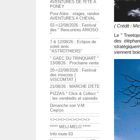
AVENTURES DE l'ETE A
PONEY
Pour Ados : stages, randos
AVENTURES A CHEVAL
02->12/08/2026 : Festival
( Crédit : M
des " Rencontres ARIOSO
"
Le " Treetop
des éléphan
7 & 12/08/26 : Eclipse de
stratégique
soleil avec
"ASTROTHIERS"
viennent boir
" GAEC DU TRINQUART "
13/08/26 : Prochaine vente
20->22/08/2026 : Festival
des insectes (
VISCOMTAT )
21/08/26 : MARCHE D'ETE
PIZZAS " Click & Collect "
: les vendredis et samedis
Dimanche soir V-M:
Crep'yo
<><><><><><><><>
***** MELI-MELO *****
Info route 63