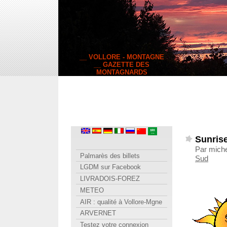
__ VOLLORE - MONTAGNE
__ GAZETTE DES
MONTAGNARDS
Sunrise
Par miche
Palmarès des billets
Sud
LGDM sur Facebook
LIVRADOIS-FOREZ
METEO
AIR : qualité à Vollore-Mgne
ARVERNET
Testez votre connexion