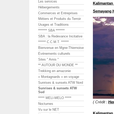
Les services
Kalimantan 
Hébergements
Semayang 
Commerces et Entreprises
Métiers et Produits du Terroir
Usages et Traditions
******* SBA *******
SBA : la Redevance Incitative
****** C.C.M.T. ******
Bienvenue en Mgne-Thiernoise
Evénements culturels
Sites " Amis "
** AUTOUR DU MONDE **
Trekking en amazonie
« Montagnards » en voyage
Sunrises & sunsets ATW Nord
Sunrises & sunsets ATW
Sud
***** MELI-MELO *****
( Crédit :
He
Nocturnes
Vu sur le NET
Kalimantan