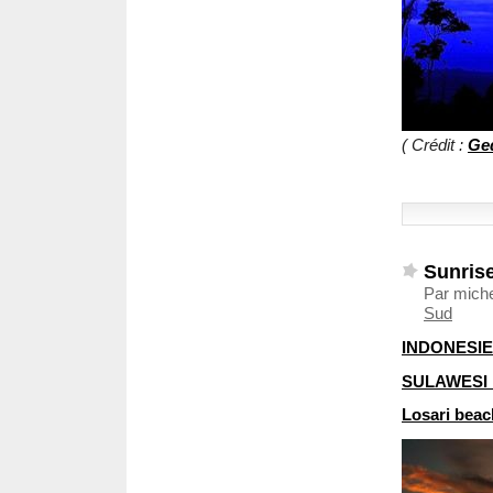
( Crédit :
Ge
Sunrise
Par miche
Sud
INDONESIE
SULAWESI
Losari beac