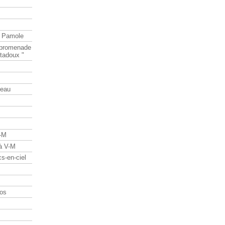
e Pamole
e promenade
tadoux "
teau
V-M
 à V-M
s-en-ciel
os