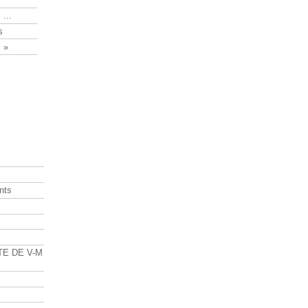
 ...
s
 »
nts
s
TE DE V-M