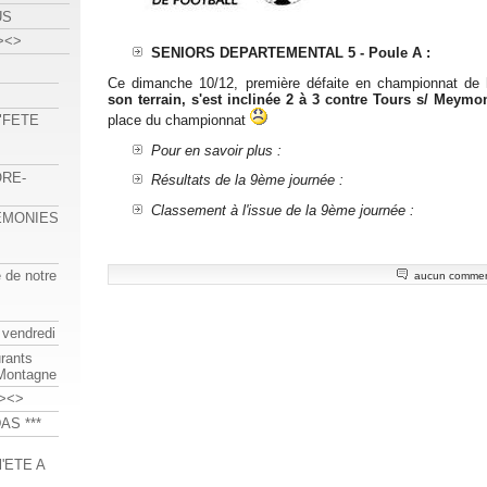
US
><>
SENIORS DEPARTEMENTAL 5 - Poule A :
Ce dimanche 10/12, première défaite en championnat de
son terrain, s'est inclinée 2 à 3 contre Tours s/ Meymo
place du championnat
 "FETE
Pour en savoir plus :
ORE-
Résultats de la 9ème journée :
Classement à l'issue de la 9ème journée :
REMONIES
e de notre
aucun commen
 vendredi
urants
-Montagne
><>
AS ***
'ETE A