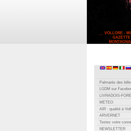
__ VOLLORE - 
__ GAZETTE
MONTAGNA
Palmarès des bille
LGDM sur Facebo
LIVRADOIS-FOR
METEO
AIR : qualité à Vol
ARVERNET
Testez votre conn
NEWSLETTER