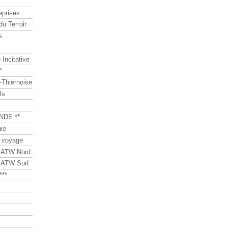
eprises
du Terroir
s
Incitative
*
Thiernoise
ls
NDE **
ie
 voyage
s ATW Nord
s ATW Sud
***