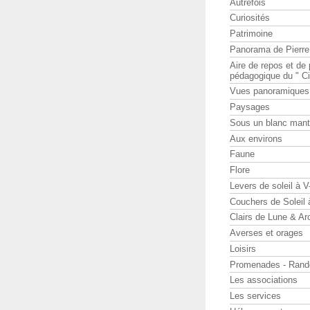
Autrefois
Curiosités
Patrimoine
Panorama de Pierr
Aire de repos et d
pédagogique du " Ci
Vues panoramiques
Paysages
Sous un blanc man
Aux environs
Faune
Flore
Levers de soleil à 
Couchers de Soleil
Clairs de Lune & Arc
Averses et orages
Loisirs
Promenades - Rand
Les associations
Les services