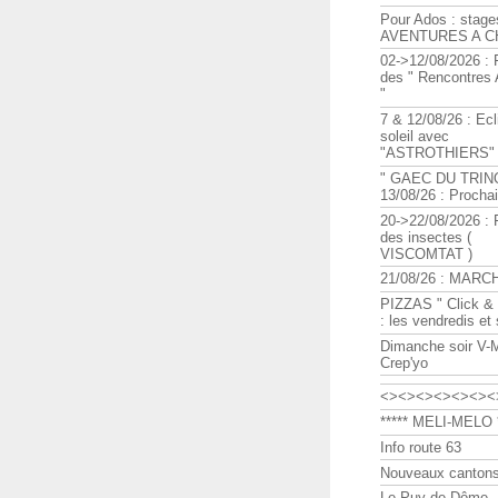
Pour Ados : stage
AVENTURES A C
02->12/08/2026 : 
des " Rencontre
"
7 & 12/08/26 : Ecl
soleil avec
"ASTROTHIERS"
" GAEC DU TRIN
13/08/26 : Procha
20->22/08/2026 : 
des insectes (
VISCOMTAT )
21/08/26 : MARC
PIZZAS " Click & 
: les vendredis et
Dimanche soir V-
Crep'yo
<><><><><><><
***** MELI-MELO *
Info route 63
Nouveaux cantons
Le Puy de Dôme