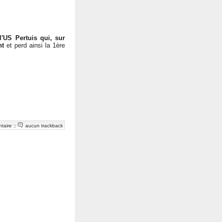
l'US Pertuis qui, sur
nt
et perd ainsi la 1ère
taire
::
aucun trackback