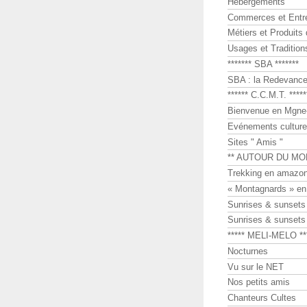
Hébergements
Commerces et Entr
Métiers et Produits 
Usages et Tradition
******* SBA *******
SBA : la Redevance 
****** C.C.M.T. *****
Bienvenue en Mgne-
Evénements culture
Sites " Amis "
** AUTOUR DU MO
Trekking en amazon
« Montagnards » en
Sunrises & sunset
Sunrises & sunset
***** MELI-MELO **
Nocturnes
Vu sur le NET
Nos petits amis
Chanteurs Cultes