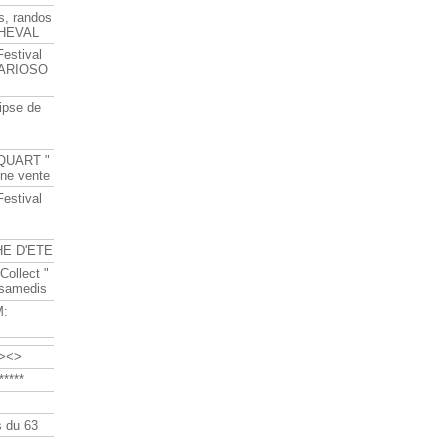
s, randos
HEVAL
Festival
s ARIOSO
ipse de
QUART "
ine vente
Festival
HE D'ETE
Collect "
 samedis
M:
><>
****
 du 63