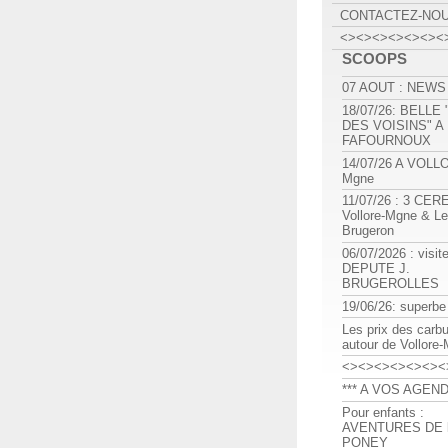
CONTACTEZ-NO
<><><><><><><
SCOOPS
07 AOUT : NEWS
18/07/26: BELLE
DES VOISINS" A
FAFOURNOUX
14/07/26 A VOLL
Mgne
11/07/26 : 3 CE
Vollore-Mgne & Le
Brugeron
06/07/2026 : visit
DEPUTE J.
BRUGEROLLES
19/06/26: superbe
Les prix des carb
autour de Vollore
<><><><><><><
*** A VOS AGEND
Pour enfants :
AVENTURES DE l
PONEY