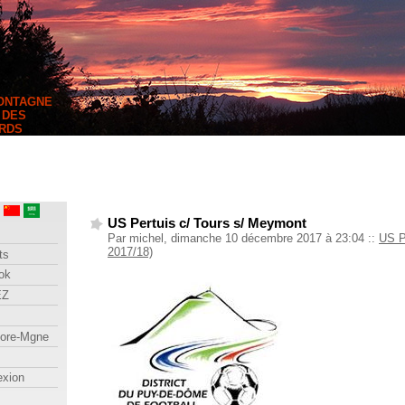
MONTAGNE
 DES
RDS
US Pertuis c/ Tours s/ Meymont
Par michel, dimanche 10 décembre 2017 à 23:04
::
US P
2017/18)
ts
ok
EZ
lore-Mgne
exion