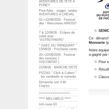
AVENTURES DE l'ETE A
PONEY
Pour Ados : stages, randos
AVENTURES A CHEVAL
02->12/08/2026 : Festival
des " Rencontres ARIOSO
"
SENIO
7 & 12/08/26 : Eclipse de
soleil avec
Ce dimanche
"ASTROTHIERS"
Monnerie
(p
" GAEC DU TRINQUART "
13/08/26 : Prochaine vente
Notre équipe
a gagné par f
20->22/08/2026 : Festival
des insectes (
Pour e
VISCOMTAT )
21/08/26 : MARCHE D'ETE
Résult
PIZZAS " Click & Collect "
Classe
: les vendredis et samedis
Dimanche soir V-M:
Crep'yo
<><><><><><><><>
***** MELI-MELO *****
Info route 63