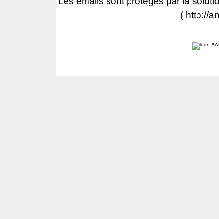
Les emails sont protegés par la solutio
(
http://a
SA