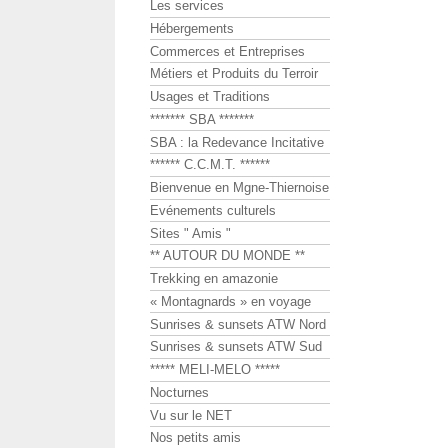
Les services
Hébergements
Commerces et Entreprises
Métiers et Produits du Terroir
Usages et Traditions
******* SBA *******
SBA : la Redevance Incitative
****** C.C.M.T. ******
Bienvenue en Mgne-Thiernoise
Evénements culturels
Sites " Amis "
** AUTOUR DU MONDE **
Trekking en amazonie
« Montagnards » en voyage
Sunrises & sunsets ATW Nord
Sunrises & sunsets ATW Sud
***** MELI-MELO *****
Nocturnes
Vu sur le NET
Nos petits amis