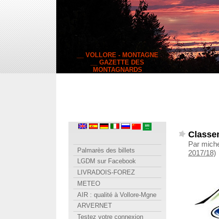
__ VOLLORE - MONTAGNE
__ GAZETTE DES
MONTAGNARDS
Classem
Par miche
Palmarès des billets
2017/18)
LGDM sur Facebook
LIVRADOIS-FOREZ
METEO
AIR : qualité à Vollore-Mgne
ARVERNET
Testez votre connexion