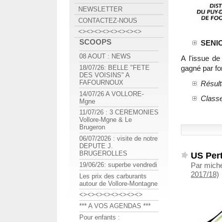
NEWSLETTER
CONTACTEZ-NOUS
<><><><><><><><>
SCOOPS
SENIO
08 AOUT : NEWS
A l'issue d
gagné par for
18/07/26: BELLE "FETE
DES VOISINS" A
FAFOURNOUX
Résult
14/07/26 A VOLLORE-
Classe
Mgne
11/07/26 : 3 CEREMONIES
Vollore-Mgne & Le
Brugeron
06/07/2026 : visite de notre
DEPUTE J.
BRUGEROLLES
US Pert
19/06/26: superbe vendredi
Par mich
2017/18)
Les prix des carburants
autour de Vollore-Montagne
<><><><><><><><>
*** A VOS AGENDAS ***
Pour enfants :