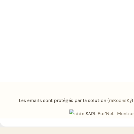
Les emails sont protégés par la solution (
raKoonsKy
SARL
Eur'Net
·
Mention