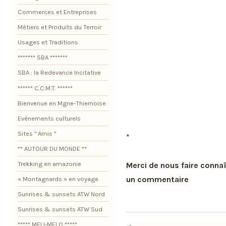
Commerces et Entreprises
Métiers et Produits du Terroir
Usages et Traditions
******* SBA *******
SBA : la Redevance Incitative
****** C.C.M.T. ******
Bienvenue en Mgne-Thiernoise
Evénements culturels
Sites " Amis "
*
** AUTOUR DU MONDE **
Trekking en amazonie
Merci de nous faire connaî
un commentaire
« Montagnards » en voyage
Sunrises & sunsets ATW Nord
Sunrises & sunsets ATW Sud
***** MELI-MELO *****