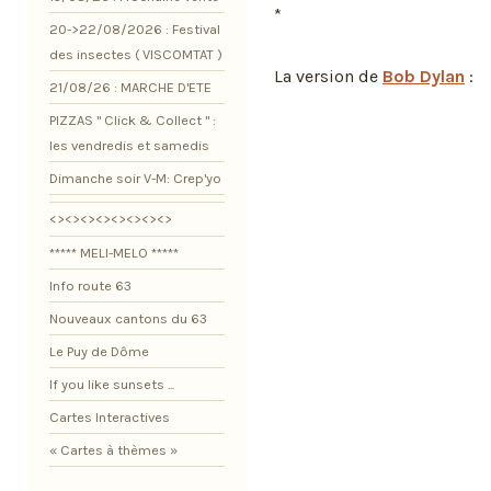
*
20->22/08/2026 : Festival
des insectes ( VISCOMTAT )
La version de
Bob Dylan
:
21/08/26 : MARCHE D'ETE
PIZZAS " Click & Collect " :
les vendredis et samedis
Dimanche soir V-M: Crep'yo
<><><><><><><><>
***** MELI-MELO *****
Info route 63
Nouveaux cantons du 63
Le Puy de Dôme
If you like sunsets ...
Cartes Interactives
« Cartes à thèmes »