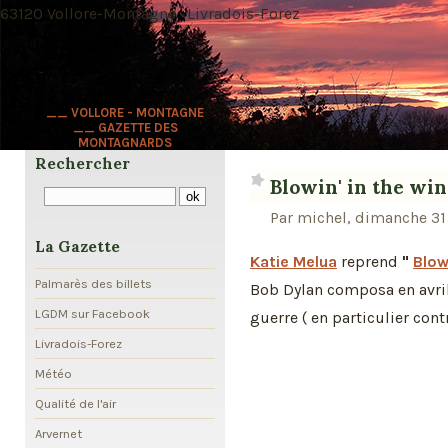
63120 Vollore-Montagne · Livradois-Forez
__ VOLLORE - MONTAGNE
__ GAZETTE DES
MONTAGNARDS
Rechercher
Blowin' in the wi
Par michel, dimanche 31
La Gazette
Katie Melua
reprend
"
Blow
Palmarès des billets
Bob Dylan composa en avril
LGDM sur Facebook
guerre ( en particulier cont
Livradois-Forez
Météo
Qualité de l'air
Arvernet