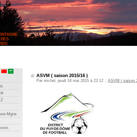
MONTAGNE
 DES
RDS
ASVM ( saison 2015/16 )
Par michel, jeudi 14 mai 2015 à 23:12
::
ASVM ( saison 2
ts
ok
EZ
lore-Mgne
exion