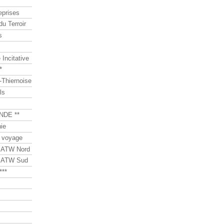
eprises
du Terroir
s
Incitative
*
Thiernoise
ls
NDE **
ie
 voyage
s ATW Nord
s ATW Sud
***