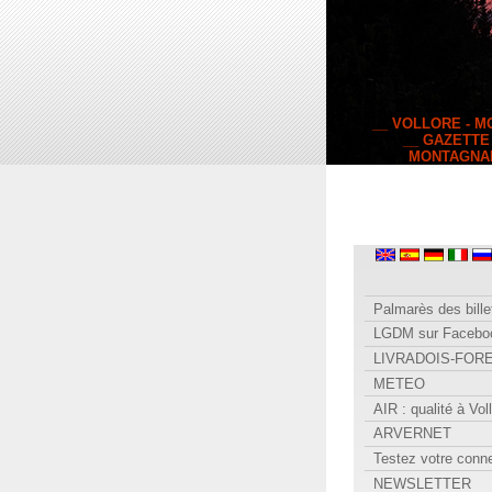
__ VOLLORE - 
__ GAZETTE
MONTAGNA
Palmarès des bille
LGDM sur Facebo
LIVRADOIS-FOR
METEO
AIR : qualité à Vol
ARVERNET
Testez votre conn
NEWSLETTER