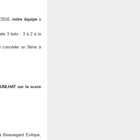
5/2016,
notre équipe
a
ée 3 buts : 3 à 2 à la
n concéder un 3ème à
 CUNLHAT sur le score
 Beauregard Evêque,