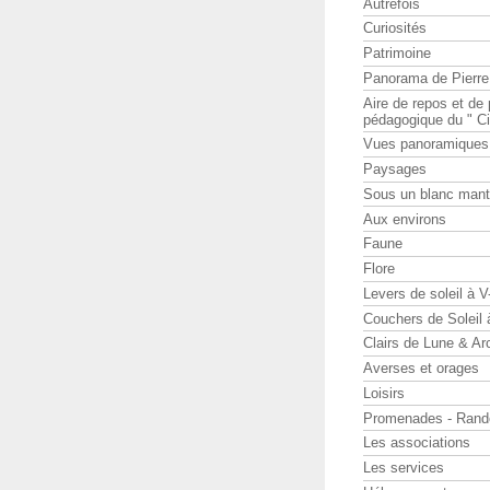
Autrefois
Curiosités
Patrimoine
Panorama de Pierr
Aire de repos et d
pédagogique du " Ci
Vues panoramiques
Paysages
Sous un blanc man
Aux environs
Faune
Flore
Levers de soleil à 
Couchers de Soleil
Clairs de Lune & Arc
Averses et orages
Loisirs
Promenades - Rand
Les associations
Les services