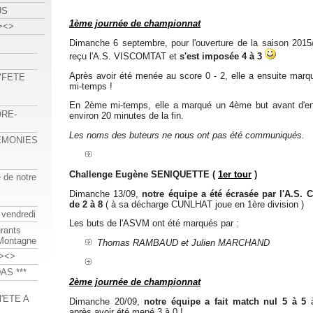
US
1ème journée de championnat
><>
Dimanche 6 septembre, pour l'ouverture de la saison 201
reçu l'A.S. VISCOMTAT et
s'est imposée 4 à 3
Après avoir été menée au score 0 - 2, elle a ensuite marqu
 "FETE
mi-temps !
En 2ème mi-temps, elle a marqué un 4ème but avant d'e
ORE-
environ 20 minutes de la fin.
Les noms des buteurs ne nous ont pas été communiqués.
REMONIES
Challenge Eugène SENIQUETTE (
1er tour
)
e de notre
Dimanche 13/09,
notre équipe a été écrasée par l'A.S.
de 2 à 8
( à sa décharge CUNLHAT joue en 1ère division )
 vendredi
Les buts de l'ASVM ont été marqués par :
urants
-Montagne
Thomas RAMBAUD et Julien MARCHAND
><>
AS ***
2ème journée de championnat
'ETE A
Dimanche 20/09,
notre équipe a fait match nul 5 à 5
à
après avoir été mené 3 à 0 !