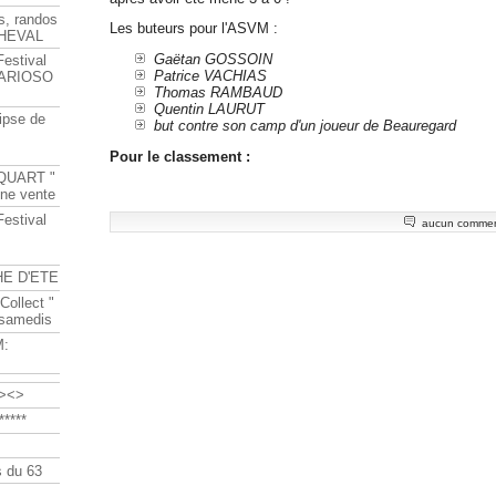
s, randos
Les buteurs pour l'ASVM :
HEVAL
Gaëtan GOSSOIN
Festival
Patrice VACHIAS
s ARIOSO
Thomas RAMBAUD
Quentin LAURUT
ipse de
but contre son camp d'un joueur de Beauregard
Pour le classement :
QUART "
ine vente
Festival
aucun commen
HE D'ETE
Collect "
 samedis
M:
><>
****
 du 63