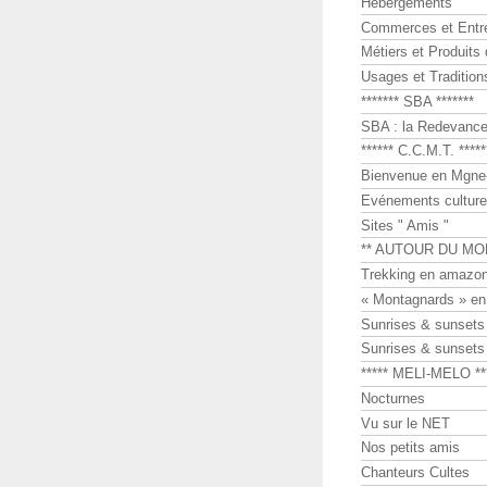
Hébergements
Commerces et Entr
Métiers et Produits 
Usages et Tradition
******* SBA *******
SBA : la Redevance 
****** C.C.M.T. *****
Bienvenue en Mgne-
Evénements culture
Sites " Amis "
** AUTOUR DU MO
Trekking en amazon
« Montagnards » en
Sunrises & sunset
Sunrises & sunset
***** MELI-MELO **
Nocturnes
Vu sur le NET
Nos petits amis
Chanteurs Cultes