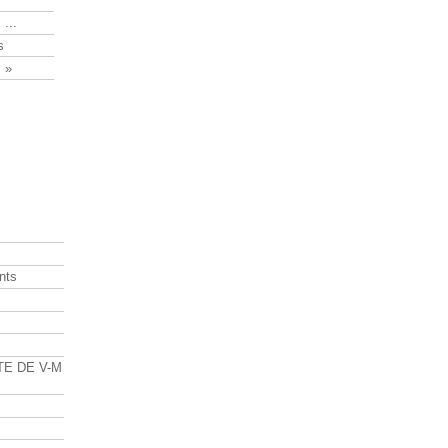
 ...
s
 »
nts
s
TE DE V-M