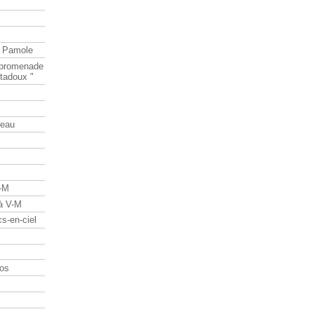
e Pamole
e promenade
tadoux "
teau
V-M
 à V-M
s-en-ciel
os