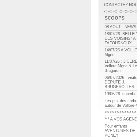
CONTACTEZ-NO
<><><><><><><
SCOOPS
08 AOUT : NEWS
18/07/26: BELLE
DES VOISINS" A
FAFOURNOUX
14/07/26 A VOLL
Mgne
11/07/26 : 3 CE
Vollore-Mgne & Le
Brugeron
06/07/2026 : visit
DEPUTE J.
BRUGEROLLES
19/06/26: superbe
Les prix des carb
autour de Vollore
<><><><><><><
*** A VOS AGEND
Pour enfants :
AVENTURES DE l
PONEY