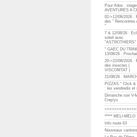
Pour Ados : stage
AVENTURES A C
02->12/08/2026 : 
des " Rencontre
"
7 & 12/08/26 : Ecl
soleil avec
"ASTROTHIERS"
" GAEC DU TRIN
13/08/26 : Procha
20->22/08/2026 : 
des insectes (
VISCOMTAT )
21/08/26 : MARC
PIZZAS " Click & 
: les vendredis et
Dimanche soir V-
Crep'yo
<><><><><><><
***** MELI-MELO *
Info route 63
Nouveaux cantons
Le Puy de Dôme