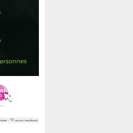
taire
::
aucun trackback