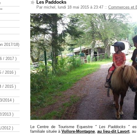
Les Paddocks
e
Par michel, lundi 18 mai 2015 à 23:47
::
Commerces et E
**
n 2017/18)
 / 2017 )
 / 2016 )
 / 2015 )
3/2014 )
/2013 )
Le Centre de Tourisme Equestre
" Les Paddocks "
est
/2012 )
familiale située à
Vollore-Montagne
,
au lieu-dit Lavort
, au