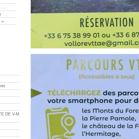
 ...
s
 »
nts
s
TE DE V-M