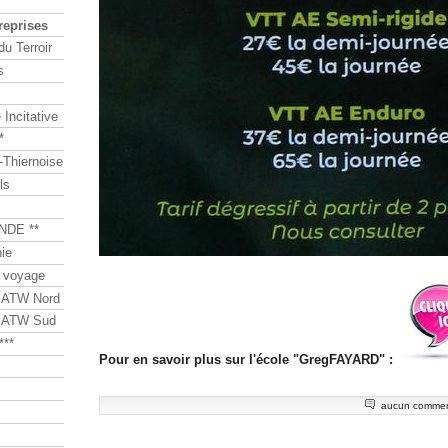
reprises
du Terroir
s
Incitative
*
Thiernoise
ls
NDE **
ie
 voyage
s ATW Nord
s ATW Sud
***
Pour en savoir plus sur l'école "GregFAYARD" :
aucun commen