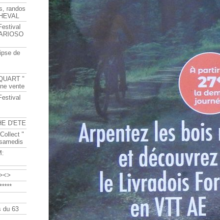
s, randos
HEVAL
Festival
s ARIOSO
ipse de
QUART "
ine vente
Festival
HE D'ETE
Collect "
 samedis
M:
><>
****
 du 63