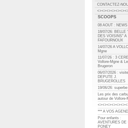
CONTACTEZ-NO
<><><><><><><
SCOOPS
08 AOUT : NEWS
18/07/26: BELLE
DES VOISINS" A
FAFOURNOUX
14/07/26 A VOLL
Mgne
11/07/26 : 3 CE
Vollore-Mgne & Le
Brugeron
06/07/2026 : visit
DEPUTE J.
BRUGEROLLES
19/06/26: superbe
Les prix des carb
autour de Vollore
<><><><><><><
*** A VOS AGEND
Pour enfants :
AVENTURES DE l
PONEY