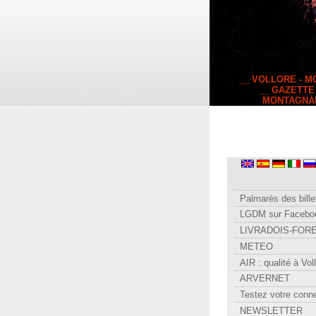
__ VOLLORE - 
__ GAZETTE
MONTAGNA
Palmarès des bille
LGDM sur Facebo
LIVRADOIS-FOR
METEO
AIR : qualité à Vol
ARVERNET
Testez votre conn
NEWSLETTER