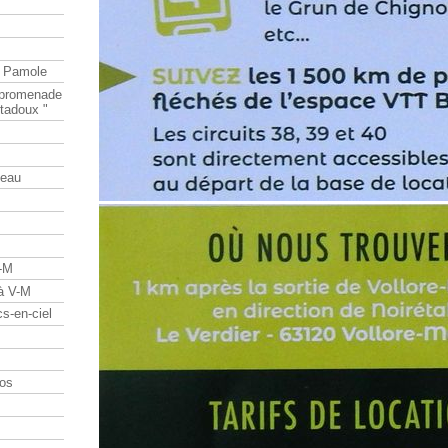
e Pamole
e promenade
tadoux "
teau
V-M
 à V-M
s-en-ciel
os