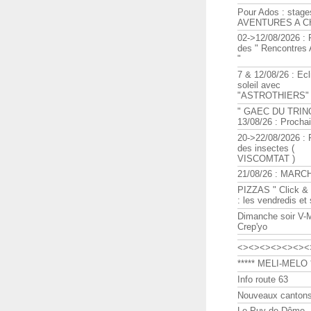
Pour Ados : stage
AVENTURES A C
02->12/08/2026 : 
des " Rencontre
"
7 & 12/08/26 : Ecl
soleil avec
"ASTROTHIERS"
" GAEC DU TRIN
13/08/26 : Procha
20->22/08/2026 : 
des insectes (
VISCOMTAT )
21/08/26 : MARC
PIZZAS " Click & 
: les vendredis et
Dimanche soir V-
Crep'yo
<><><><><><><
***** MELI-MELO *
Info route 63
Nouveaux cantons
Le Puy de Dôme