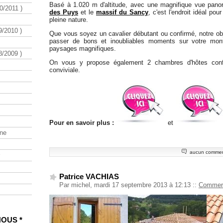
Basé à 1.020 m d'altitude, avec une magnifique vue pano
/2011 )
des Puys
et le
massif du Sancy
, c'est l'endroit idéal pour
pleine nature.
/2010 )
Que vous soyez un cavalier débutant ou confirmé, notre obj
passer de bons et inoubliables moments sur votre mont
paysages magnifiques.
/2009 )
On vous y propose également 2 chambres d'hôtes confo
conviviale.
Pour en savoir plus :
et
ine
aucun commen
Patrice VACHIAS
Par michel, mardi 17 septembre 2013 à 12:13
::
Commerc
NOUS *