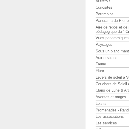
Autrefois
Curiosités
Patrimoine
Panorama de Pierr
Aire de repos et d
pédagogique du " Ci
Vues panoramiques
Paysages
Sous un blanc man
Aux environs
Faune
Flore
Levers de soleil à 
Couchers de Soleil
Clairs de Lune & Arc
Averses et orages
Loisirs
Promenades - Rand
Les associations
Les services