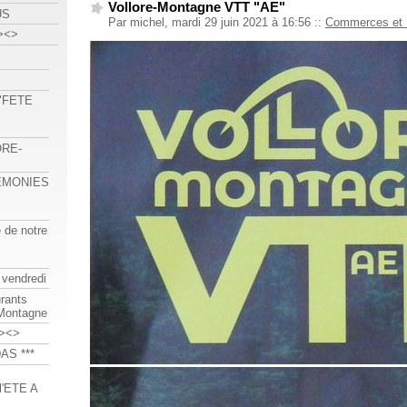
Vollore-Montagne VTT "AE"
US
Par michel, mardi 29 juin 2021 à 16:56
::
Commerces et 
><>
 "FETE
ORE-
REMONIES
e de notre
 vendredi
urants
-Montagne
><>
AS ***
'ETE A