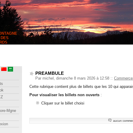
MONTAGNE
 DES
RDS
PREAMBULE
Par michel, dimanche 8 mars 2026 à 12:58
::
Commerces
ts
Cette rubrique contient plus de billets que les 10 qui appara
ok
Pour visualiser les billets non ouverts
:
EZ
Cliquer sur le billet choisi
lore-Mgne
aucun commen
exion