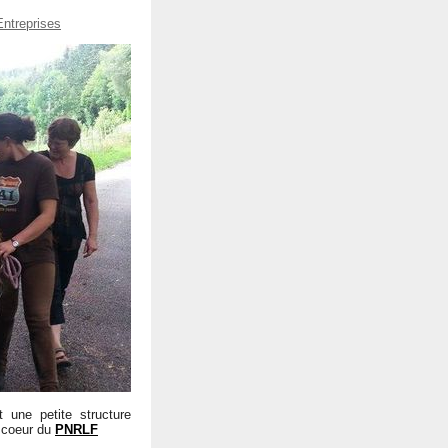
ntreprises
 une petite structure
 coeur du
PNRLF