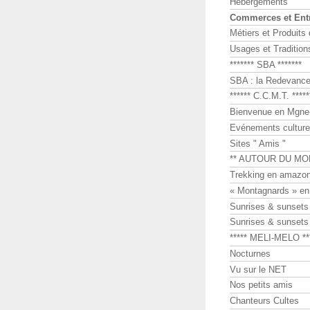
Hébergements
Commerces et Ent
Métiers et Produits 
Usages et Tradition
******* SBA *******
SBA : la Redevance 
****** C.C.M.T. *****
Bienvenue en Mgne-
Evénements culture
Sites " Amis "
** AUTOUR DU MO
Trekking en amazon
« Montagnards » en
Sunrises & sunset
Sunrises & sunset
***** MELI-MELO **
Nocturnes
Vu sur le NET
Nos petits amis
Chanteurs Cultes