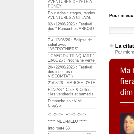
AVENTURES DE l'ETE A
PONEY
Pour Ados : stages, randos
Pour mieux 
AVENTURES A CHEVAL
02->12/08/2026 : Festival
des " Rencontres ARIOSO
"
7 & 12/08/26 : Eclipse de
soleil avec
La cita
"ASTROTHIERS"
Par miche
" GAEC DU TRINQUART "
13/08/26 : Prochaine vente
20->22/08/2026 : Festival
des insectes (
VISCOMTAT )
21/08/26 : MARCHE D'ETE
PIZZAS " Click & Collect "
: les vendredis et samedis
Dimanche soir V-M:
Crep'yo
<><><><><><><><>
***** MELI-MELO *****
Info route 63