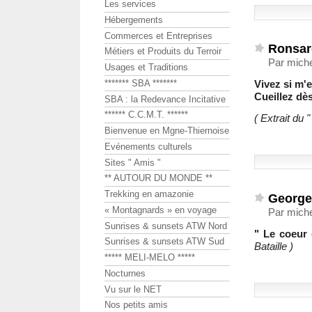
Les services
Hébergements
Commerces et Entreprises
Ronsar
Métiers et Produits du Terroir
Par mich
Usages et Traditions
******* SBA *******
Vivez si m'
Cueillez dès
SBA : la Redevance Incitative
****** C.C.M.T. ******
( Extrait du 
Bienvenue en Mgne-Thiernoise
Evénements culturels
Sites " Amis "
** AUTOUR DU MONDE **
Trekking en amazonie
Georges
« Montagnards » en voyage
Par mich
Sunrises & sunsets ATW Nord
" Le coeur 
Sunrises & sunsets ATW Sud
Bataille )
***** MELI-MELO *****
Nocturnes
Vu sur le NET
Nos petits amis