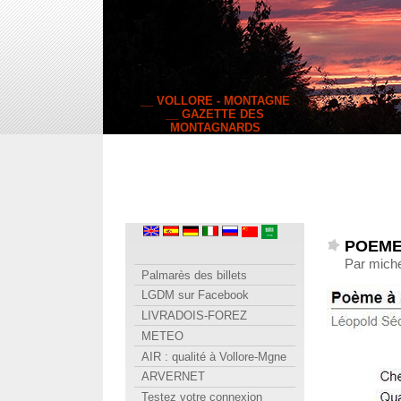
__ VOLLORE - MONTAGNE
__ GAZETTE DES
MONTAGNARDS
POEME 
Par mich
Palmarès des billets
LGDM sur Facebook
LIVRADOIS-FOREZ
METEO
AIR : qualité à Vollore-Mgne
ARVERNET
Testez votre connexion