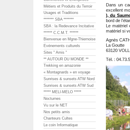
Dans un cad
Métiers et Produits du Terroir
excellent m
Usages et Traditions
), du Saumo
******* SBA *******
bord de l'éta
Le matériel
SBA : la Redevance Incitative
matériel si v
****** C.C.M.T. ******
Bienvenue en Mgne-Thiernoise
Agnès CA
La Goutte
Evénements culturels
63120 VO
Sites " Amis "
** AUTOUR DU MONDE **
Tél. : 04.73.
Trekking en amazonie
« Montagnards » en voyage
Sunrises & sunsets ATW Nord
Sunrises & sunsets ATW Sud
***** MELI-MELO *****
Nocturnes
Vu sur le NET
Nos petits amis
Chanteurs Cultes
Le coin Informatique