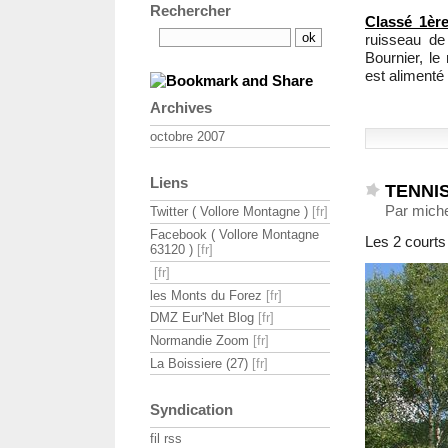
Rechercher
Classé 1ère
ruisseau de
Bournier, le
est alimenté
Archives
octobre 2007
Liens
TENNI
Par miche
Twitter ( Vollore Montagne )
Facebook ( Vollore Montagne
Les 2 courts
63120 )
les Monts du Forez
DMZ Eur'Net Blog
Normandie Zoom
La Boissiere (27)
Syndication
fil rss