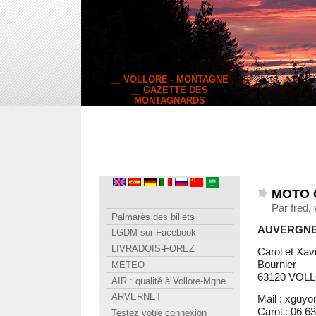
__ VOLLORE - MONTAGNE
__ GAZETTE DES
MONTAGNARDS
MOTO 
Par fred,
Palmarès des billets
AUVERGNE
LGDM sur Facebook
LIVRADOIS-FOREZ
Carol et X
Bournier
METEO
63120 VO
AIR : qualité à Vollore-Mgne
ARVERNET
Mail : xguyo
Carol : 06 63
Testez votre connexion