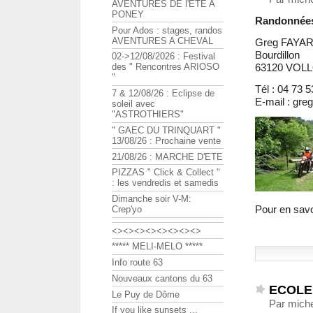
AVENTURES DE l'ETE A
PONEY
Randonnées,
Pour Ados : stages, randos
AVENTURES A CHEVAL
Greg FAYA
Bourdillon
02->12/08/2026 : Festival
63120 VO
des " Rencontres ARIOSO
"
Tél : 04 73 
7 & 12/08/26 : Eclipse de
E-mail : gre
soleil avec
"ASTROTHIERS"
" GAEC DU TRINQUART "
13/08/26 : Prochaine vente
21/08/26 : MARCHE D'ETE
PIZZAS " Click & Collect "
: les vendredis et samedis
Dimanche soir V-M:
Pour en savo
Crep'yo
<><><><><><><><>
***** MELI-MELO *****
Info route 63
Nouveaux cantons du 63
ECOLE
Le Puy de Dôme
Par miche
If you like sunsets ...