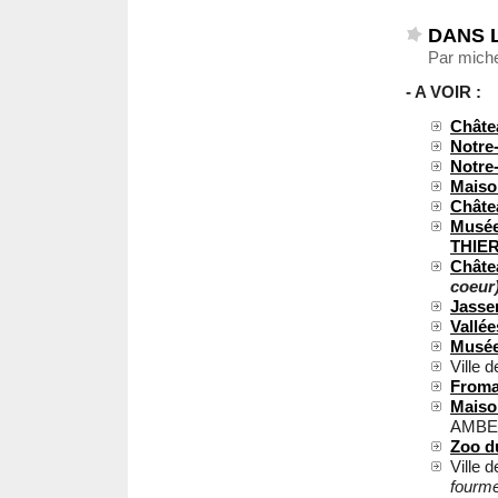
DANS 
Par miche
- A VOIR :
Châte
Notre
Notre
Maiso
Châte
Musée 
THIE
Châte
coeur
Jasse
Vallée
Musée
Ville 
Froma
Maiso
AMBER
Zoo d
Ville 
fourm