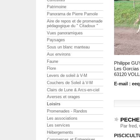
Patrimoine
Panorama de Pierre Pamole
Aire de repos et de promenade
pédagogique du " Citadoux "
Vues panoramiques
Paysages
Sous un blanc manteau
Aux environs
Faune
Philippe G
Les Gorcias
Flore
63120 VO
Levers de soleil à V-M
Couchers de Soleil à V-M
E-mail : ee
Clairs de Lune & Arcs-en-ciel
Averses et orages
Loisirs
Promenades - Randos
Les associations
PECHE 
Les services
Par fred,
Hébergements
PISCICULT
Commerces et Entreprises