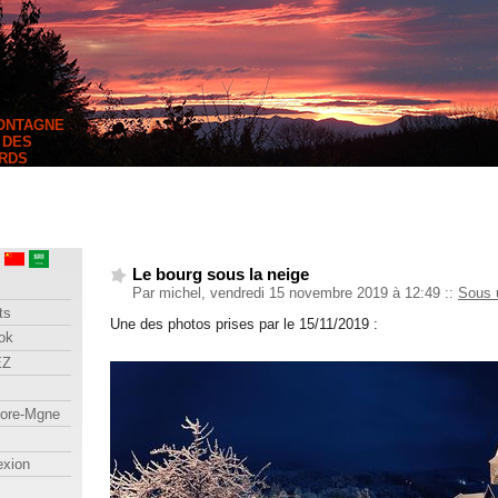
MONTAGNE
 DES
RDS
Le bourg sous la neige
Par michel, vendredi 15 novembre 2019 à 12:49
::
Sous 
ts
Une des photos prises par le 15/11/2019 :
ok
EZ
lore-Mgne
exion