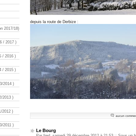
depuis la route de Derbize :
n 2017/18)
 / 2017 )
 / 2016 )
 / 2015 )
3/2014 )
/2013 )
/2012 )
aucun commen
/2011 )
Le Bourg
Par fred, samedi 29 décembre 2012 à 21:53
::
Sous un b