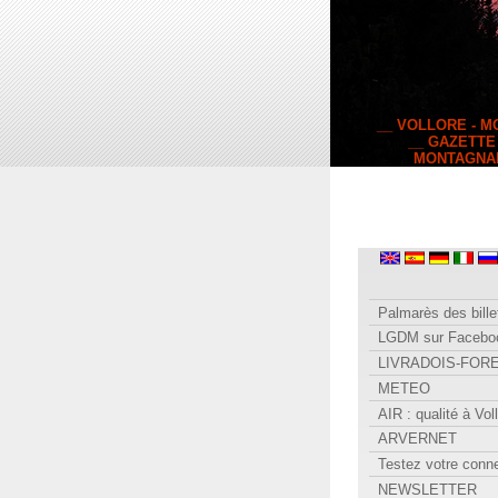
__ VOLLORE - 
__ GAZETTE
MONTAGNA
Palmarès des bille
LGDM sur Facebo
LIVRADOIS-FOR
METEO
AIR : qualité à Vol
ARVERNET
Testez votre conn
NEWSLETTER