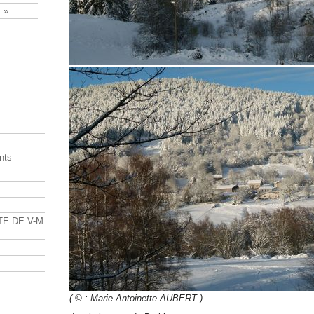
 »
nts
s
TE DE V-M
( © : Marie-Antoinette AUBERT )