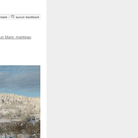
taire
::
aucun trackback
un blanc manteau