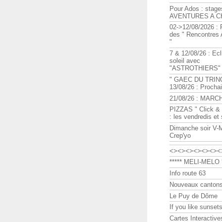
Pour Ados : stage
AVENTURES A C
02->12/08/2026 : 
des " Rencontre
"
7 & 12/08/26 : Ecl
soleil avec
"ASTROTHIERS"
" GAEC DU TRIN
13/08/26 : Procha
21/08/26 : MARC
PIZZAS " Click & 
: les vendredis et
Dimanche soir V-
Crep'yo
<><><><><><><
***** MELI-MELO *
Info route 63
Nouveaux cantons
Le Puy de Dôme
If you like sunsets
Cartes Interactive