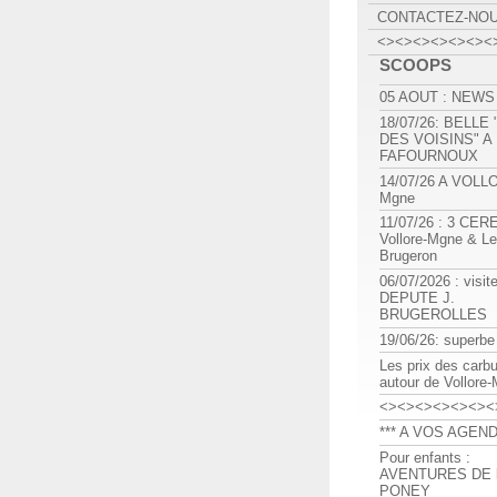
CONTACTEZ-NO
<><><><><><><
SCOOPS
05 AOUT : NEWS
18/07/26: BELLE
DES VOISINS" A
FAFOURNOUX
14/07/26 A VOLL
Mgne
11/07/26 : 3 CE
Vollore-Mgne & Le
Brugeron
06/07/2026 : visit
DEPUTE J.
BRUGEROLLES
19/06/26: superbe
Les prix des carb
autour de Vollore
<><><><><><><
*** A VOS AGEND
Pour enfants :
AVENTURES DE l
PONEY