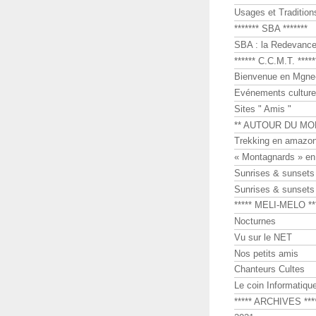
Usages et Tradition
******* SBA *******
SBA : la Redevance 
****** C.C.M.T. *****
Bienvenue en Mgne-
Evénements culture
Sites " Amis "
** AUTOUR DU MO
Trekking en amazon
« Montagnards » en
Sunrises & sunset
Sunrises & sunset
***** MELI-MELO **
Nocturnes
Vu sur le NET
Nos petits amis
Chanteurs Cultes
Le coin Informatiqu
***** ARCHIVES ***