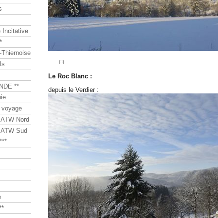
s
Incitative
*
Thiernoise
ls
Le Roc Blanc :
NDE **
depuis le Verdier :
ie
 voyage
s ATW Nord
s ATW Sud
***
e
**