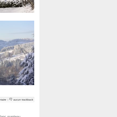
taire
::
aucun trackback
lanc manteau