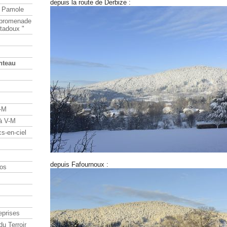
depuis la route de Derbize :
e Pamole
e promenade
tadoux "
nteau
V-M
 à V-M
s-en-ciel
depuis Fafournoux :
os
eprises
du Terroir