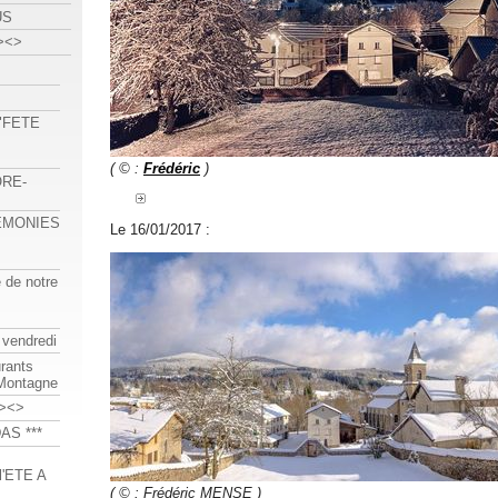
US
><>
 "FETE
( © :
Frédéric
)
ORE-
REMONIES
Le 16/01/2017 :
e de notre
 vendredi
urants
-Montagne
><>
AS ***
'ETE A
( © : Frédéric MENSE )