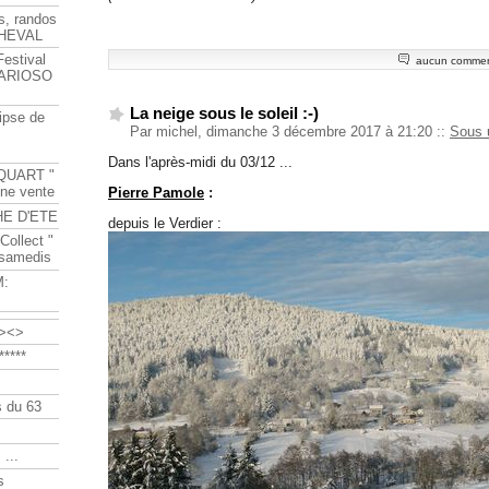
s, randos
HEVAL
Festival
aucun commen
s ARIOSO
La neige sous le soleil :-)
ipse de
Par michel, dimanche 3 décembre 2017 à 21:20
::
Sous 
Dans l'après-midi du 03/12 ...
QUART "
ine vente
Pierre Pamole
:
HE D'ETE
depuis le Verdier :
Collect "
 samedis
M:
><>
****
 du 63
 ...
s