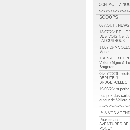
CONTACTEZ-NO
<><><><><><><
SCOOPS
06 AOUT : NEWS
18/07/26: BELLE
DES VOISINS" A
FAFOURNOUX
14/07/26 A VOLL
Mgne
11/07/26 : 3 CE
Vollore-Mgne & Le
Brugeron
06/07/2026 : visit
DEPUTE J.
BRUGEROLLES
19/06/26: superbe
Les prix des carb
autour de Vollore
<><><><><><><
*** A VOS AGEND
Pour enfants :
AVENTURES DE l
PONEY