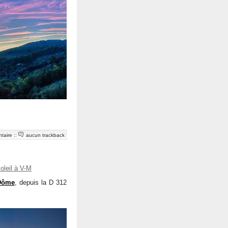
taire
::
aucun trackback
oleil à V-M
Dôme
, depuis la D 312