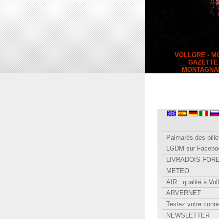
__ VOLLORE - 
__ GAZETTE
MONTAGNA
Palmarès des bille
LGDM sur Facebo
LIVRADOIS-FOR
METEO
AIR : qualité à Vol
ARVERNET
Testez votre conn
NEWSLETTER