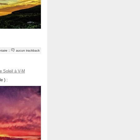
taire
::
aucun trackback
e Soleil à V-M
e ) :