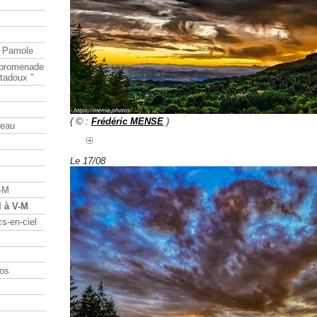
e Pamole
e promenade
tadoux "
( © :
Frédéric MENSE
)
teau
Le 17/08
V-M
l à V-M
s-en-ciel
os