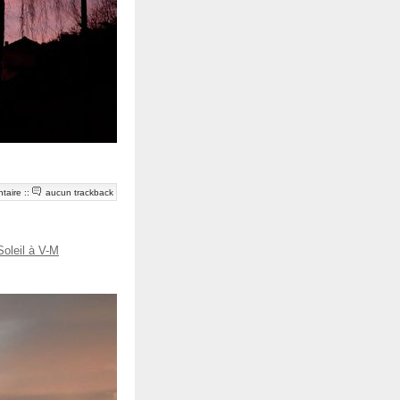
taire
::
aucun trackback
oleil à V-M