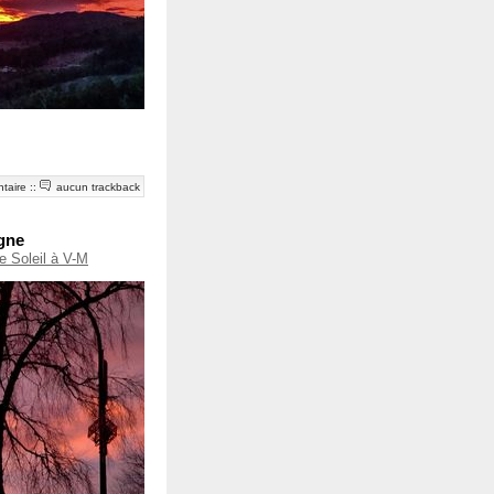
taire
::
aucun trackback
agne
e Soleil à V-M