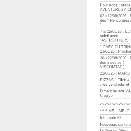
Pour Ados : stage
AVENTURES A C
02->12/08/2026 : 
des " Rencontre
"
7 & 12/08/26 : Ecl
soleil avec
"ASTROTHIERS"
" GAEC DU TRIN
13/08/26 : Procha
20->22/08/2026 : 
des insectes (
VISCOMTAT )
21/08/26 : MARC
PIZZAS " Click & 
: les vendredis et
Dimanche soir V-
Crep'yo
<><><><><><><
***** MELI-MELO *
Info route 63
Nouveaux cantons
Le Puy de Dôme