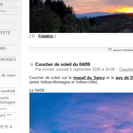
US
><>
 "FETE
( © :
Frédéric
)
ORE-
aucun commen
REMONIES
Coucher de soleil du 04/09
Par michel, samedi 5 septembre 2020 à 10:09
::
Coucher
e de notre
Coucher de soleil sur le
massif du Sancy
et le
puy de 
(entre Vollore-Montagne et Vollore-Ville) :
Le 04/09 :
 vendredi
urants
-Montagne
><>
AS ***
'ETE A