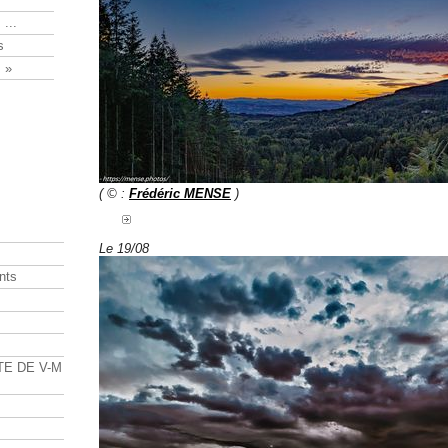
 ...
s
 »
( © :
Frédéric MENSE
)
Le 19/08
nts
s
TE DE V-M