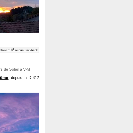
taire
::
aucun trackback
s de Soleil à V-M
Dôme
, depuis la D 312