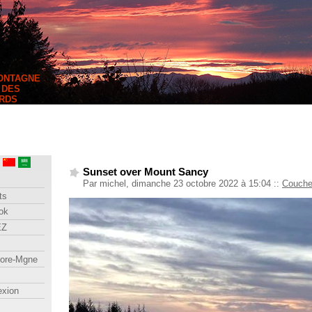
MONTAGNE
 DES
RDS
Sunset over Mount Sancy
Par michel, dimanche 23 octobre 2022 à 15:04
::
Coucher
ts
ok
EZ
lore-Mgne
exion