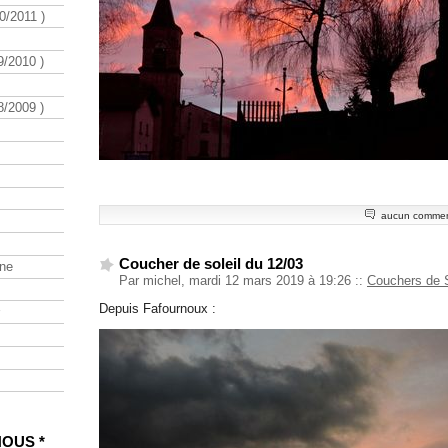
/2011 )
/2010 )
/2009 )
aucun commen
Coucher de soleil du 12/03
ine
Par michel, mardi 12 mars 2019 à 19:26
::
Couchers de S
Depuis Fafournoux :
NOUS *