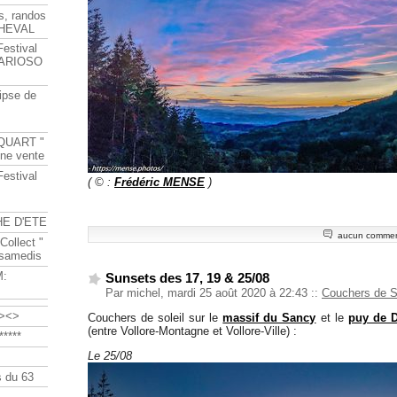
s, randos
HEVAL
Festival
s ARIOSO
ipse de
QUART "
ine vente
Festival
( © :
Frédéric MENSE
)
HE D'ETE
aucun commen
Collect "
 samedis
M:
Sunsets des 17, 19 & 25/08
Par michel, mardi 25 août 2020 à 22:43
::
Couchers de S
><>
Couchers de soleil sur le
massif du Sancy
et le
puy de 
(entre Vollore-Montagne et Vollore-Ville) :
****
Le 25/08
 du 63