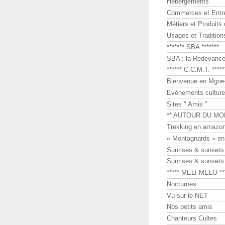
Hébergements
Commerces et Entr
Métiers et Produits 
Usages et Tradition
******* SBA *******
SBA : la Redevance 
****** C.C.M.T. *****
Bienvenue en Mgne-
Evénements culture
Sites " Amis "
** AUTOUR DU MO
Trekking en amazon
« Montagnards » en
Sunrises & sunset
Sunrises & sunset
***** MELI-MELO **
Nocturnes
Vu sur le NET
Nos petits amis
Chanteurs Cultes