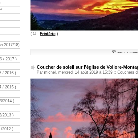
e
**
( © :
Frédéric
)
n 2017/18)
aucun commen
 / 2017 )
Coucher de soleil sur l'église de Vollore-Mont
Par michel, mercredi 14 août 2019 à 15:39
::
Couchers d
 / 2016 )
 / 2015 )
3/2014 )
/2013 )
/2012 )