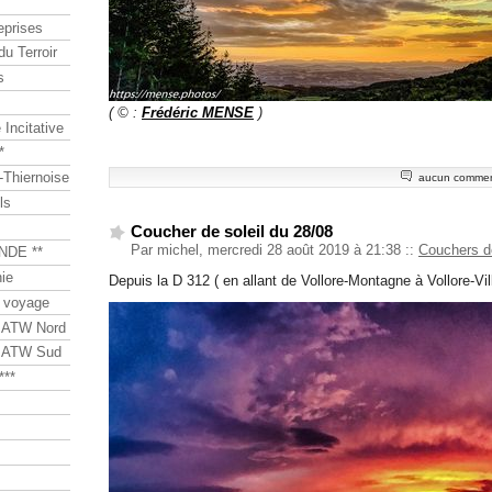
eprises
du Terroir
s
( © :
Frédéric MENSE
)
Incitative
*
Thiernoise
aucun commen
ls
Coucher de soleil du 28/08
Par michel, mercredi 28 août 2019 à 21:38
::
Couchers d
NDE **
ie
Depuis la D 312 ( en allant de Vollore-Montagne à Vollore-Vill
 voyage
s ATW Nord
s ATW Sud
***