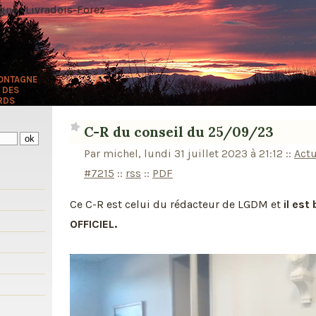
ne · Livradois-Forez
MONTAGNE
 DES
RDS
C-R du conseil du 25/09/23
Par michel, lundi 31 juillet 2023 à 21:12
::
Actu
#7215
::
rss
::
PDF
s
Ce C-R est celui du rédacteur de LGDM et
il est
OFFICIEL.