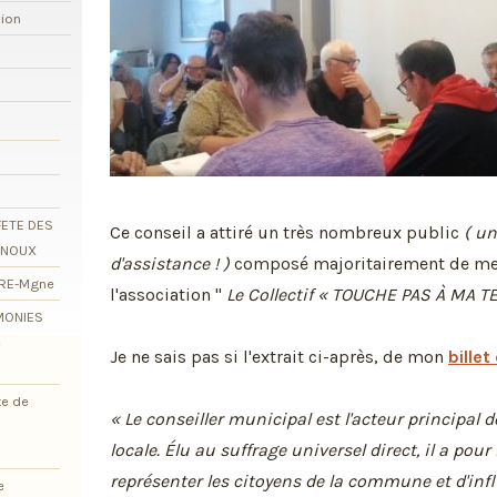
xion
FETE DES
Ce conseil a attiré un très nombreux public
( un
RNOUX
d'assistance ! )
composé majoritairement de m
ORE-Mgne
l'association "
Le Collectif « TOUCHE PAS À MA TE
EMONIES
e
Je ne sais pas si l'extrait ci-après, de mon
bille
te de
« Le conseiller municipal est l'acteur principal 
locale. Élu au suffrage universel direct, il a pour
représenter les citoyens de la commune et d'infl
e