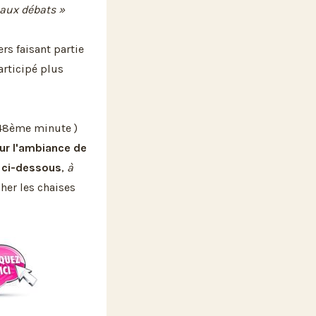
 aux débats »
rs faisant partie
articipé plus
 48ème minute )
sur l'ambiance de
o ci-dessous
,
à
cher les chaises