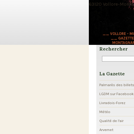
63120 Vollore-Montag
__ VOLLORE - 
__ GAZETTE
MONTAGNA
Rechercher
La Gazette
Palmarès des billet
LGDM sur Facebook
Livradois-Forez
Météo
Qualité de l'air
Arvernet