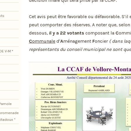
décision finale qui sera prise par la CCAF.
nts
Cet avis peut être favorable ou défavorable. S’il e
peut comporter des réserves. A noter que, selon
dessous,
il y a 22 votants
composant la
C
ommi
C
ommunale
d'
A
ménagement
F
oncier
( dans laq
représentants du conseil municipal ne sont que 
DE V-M *
 Pamole
e promenade
itadoux "