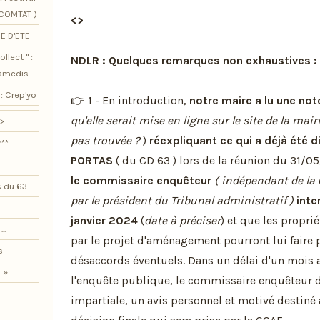
SCOMTAT )
<>
E D'ETE
llect " :
NDLR : Quelques remarques non exhaustives :
samedis
: Crep'yo
👉 1 - En introduction,
notre maire a lu une not
qu'elle serait mise en ligne sur le site de la mairi
>
pas trouvée ?
)
réexpliquant ce qui a déjà été d
***
PORTAS
( du CD 63 ) lors de la réunion du 31/05
le commissaire enquêteur
( indépendant de la 
 du 63
par le président du Tribunal administratif )
inte
janvier 2024
(
date à préciser
) et que les propri
..
par le projet d'aménagement pourront lui faire p
s
désaccords éventuels. Dans un délai d'un mois a
 »
l'enquête publique, le commissaire enquêteur d
impartiale, un avis personnel et motivé destiné à