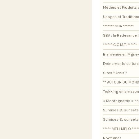
Métiers et Produits 
Usages et Tradition
******* SBA *******
SBA : la Redevance I
****** C.C.M.T. ******
Bienvenue en Mgne-
Evénements culture
Sites " Amis "
** AUTOUR DU MOND
Trekking en amazon
« Montagnards » en
Sunrises & sunsets
Sunrises & sunset
***** MELI-MELO ****
Nocturnes