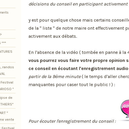
décisions du conseil en participant activement
urants
y est pour quelque chose mais certains conseille
de la " liste " de notre maire ont effectivement p
>
activement aux débats.
 ***
ENTURES
En l'absence de la vidéo ( tombée en panne à la
vous pourrez vous faire votre propre opinion 
s, randos
ce conseil en écoutant l'enregistrement audi
VAL
partir de la 9ème minute
( le temps d'aller cher
Festival
manquantes pour caser tout le public ! ) :
ARIOSO "
lipse de
OTHIERS"
ART "
ine vente
Pour écouter l'enregistrement du conseil :
 Festival