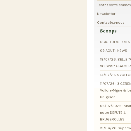
Testez votre conne
Newsletter
Contactez-nous
Scoops
SCIC TOI & TOITS
09 AOUT : NEWS
18/07/26: BELLE "
VOISINS" A FAFOU
14/07/26 A VOLL
11/07/26 : 3 CER
Vollore-Mgne & L
Brugeron
06/07/2026 : visi
notre DEPUTE J.
BRUGEROLLES
19/06/26: superb