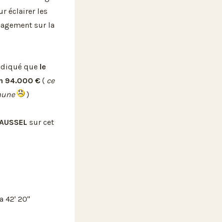
ur éclairer les
nagement sur la
indiqué que
le
on 94.000 €
(
ce
mune
)
BAUSSEL
sur cet
la 42' 20"