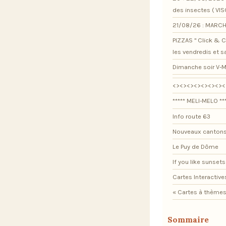
des insectes ( VI
21/08/26 : MARCH
PIZZAS " Click & Co
les vendredis et 
Dimanche soir V-M
<><><><><><><><
***** MELI-MELO **
Info route 63
Nouveaux cantons
Le Puy de Dôme
If you like sunsets .
Cartes Interactive
« Cartes à thèmes
Sommaire