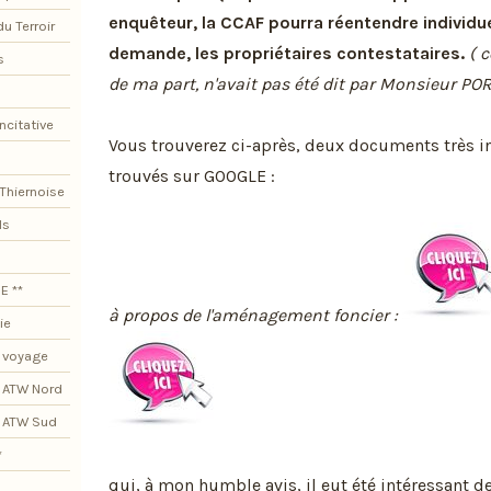
enquêteur, la CCAF pourra réentendre individue
du Terroir
demande, les propriétaires contestataires.
( 
s
de ma part, n'avait pas été dit par Monsieur POR
ncitative
Vous trouverez ci-après, deux documents très i
trouvés sur GOOGLE :
Thiernoise
ls
E **
à propos de l'aménagement foncier :
ie
 voyage
 ATW Nord
s ATW Sud
*
qui, à mon humble avis, il eut été intéressant d