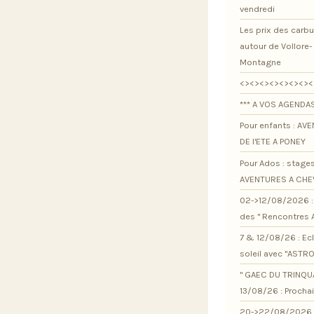
vendredi
Les prix des carb
autour de Vollore-
Montagne
<><><><><><><><
*** A VOS AGENDAS
Pour enfants : AV
DE l'ETE A PONEY
Pour Ados : stage
AVENTURES A CHE
02->12/08/2026 : 
des " Rencontres 
7 & 12/08/26 : Ec
soleil avec "ASTR
" GAEC DU TRINQU
13/08/26 : Procha
20->22/08/2026 :