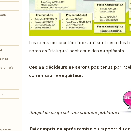
teau
Les noms en caractère "romain" sont ceux des tit
-M
noms en "italique" sont ceux des suppléants.
à V-M
Ces 22 décideurs ne seront pas tenus par l’av
s-en-ciel
commissaire enquêteur.
os
Rappel de ce qu'est une enquête publique :
J'ai compris qu'après remise du rapport du c
eprises