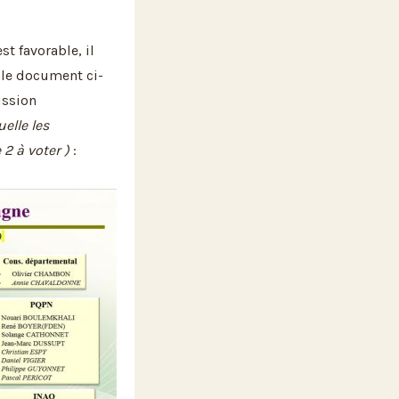
st favorable, il
 le document ci-
ssion
uelle les
2 à voter )
: