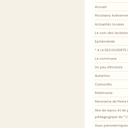
Accueil
Prochains événeme
Actualités locales
Le coin des lecteurs
Ephéméride
* A LA DECOUVERTE 
La commune
Un peu d'histoire
Autrefois
Curiosités
Patrimoine
Panorama de Pierre
Aire de repos et d
pédagogique du " C
Vues panoramiques