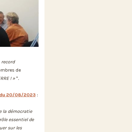
 record
embres de
RRE ! »
".
t du 20/08/2023
:
de la démocratie
 rôle essentiel de
uer sur les