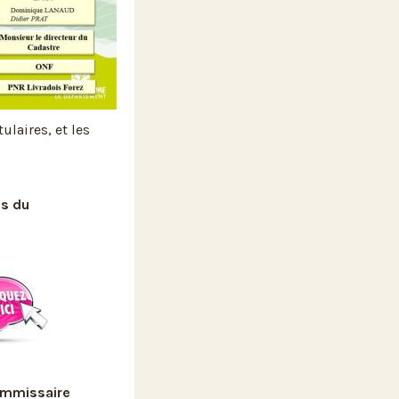
ulaires, et les
is du
ommissaire