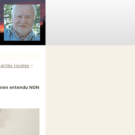
alités locales
::
 bien entendu NON