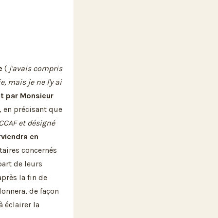
e
(
j'avais compris
e, mais je ne l'y ai
it par Monsieur
, en précisant que
CCAF et désigné
rviendra en
étaires concernés
art de leurs
près la fin de
onnera, de façon
 éclairer la