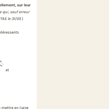
llement, sur leur
ce qui, sauf erreur
TAS le 31/05
)
ntéressants
et
e mettre en ligne