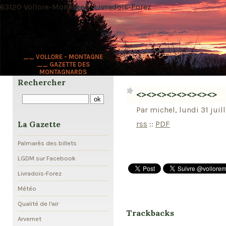
63120 Vollore-Montagne · Livradois-Forez
__ VOLLORE - MONTAGNE
__ GAZETTE DES
MONTAGNARDS
Rechercher
<><><><><><><><>
Par michel, lundi 31 juil
rss
::
PDF
La Gazette
Palmarès des billets
LGDM sur Facebook
Livradois-Forez
Météo
Qualité de l'air
Trackbacks
Arvernet