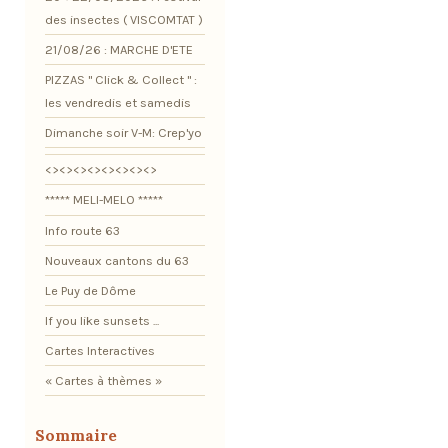
des insectes ( VISCOMTAT )
21/08/26 : MARCHE D'ETE
PIZZAS " Click & Collect " :
les vendredis et samedis
Dimanche soir V-M: Crep'yo
<><><><><><><><>
***** MELI-MELO *****
Info route 63
Nouveaux cantons du 63
Le Puy de Dôme
If you like sunsets ...
Cartes Interactives
« Cartes à thèmes »
Sommaire