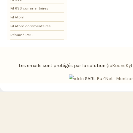
Fil RSS commentaires
Fil Atom
Fil Atom commentaires
Résumé RSS
Les emails sont protégés par la solution (
raKoonsKy
SARL
Eur'Net
·
Mention