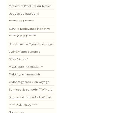
Métiers et Produits du Terroir
Usages et Traditions
******* SBA *******
SBA : la Redevance Incitative
****** C.C.M.T. ******
Bienvenue en Mgne-Thiernoise
Evénements culturels
Sites " Amis "
** AUTOUR DU MONDE **
Trekking en amazonie
« Montagnards » en voyage
Sunrises & sunsets ATW Nord
Sunrises & sunsets ATW Sud
***** MELI-MELO *****
Nocturnes