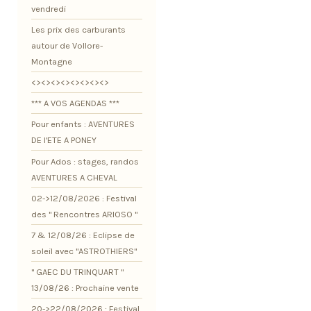
vendredi
Les prix des carburants
autour de Vollore-
Montagne
<><><><><><><><>
*** A VOS AGENDAS ***
Pour enfants : AVENTURES
DE l'ETE A PONEY
Pour Ados : stages, randos
AVENTURES A CHEVAL
02->12/08/2026 : Festival
des " Rencontres ARIOSO "
7 & 12/08/26 : Eclipse de
soleil avec "ASTROTHIERS"
" GAEC DU TRINQUART "
13/08/26 : Prochaine vente
20->22/08/2026 : Festival