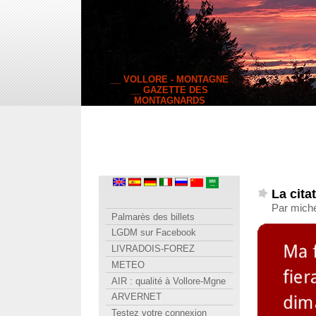
__ VOLLORE - MONTAGNE
__ GAZETTE DES
MONTAGNARDS
La cita
Par miche
Palmarès des billets
LGDM sur Facebook
LIVRADOIS-FOREZ
METEO
AIR : qualité à Vollore-Mgne
ARVERNET
Testez votre connexion