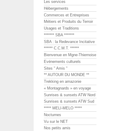
Les services
Hébergements
Commerces et Entreprises
Métiers et Produits du Terroir
Usages et Traditions
******* SBA *******
SBA : la Redevance Incitative
****** C.C.M.T. ******
Bienvenue en Mgne-Thiernoise
Evénements culturels
Sites " Amis "
** AUTOUR DU MONDE **
Trekking en amazonie
« Montagnards » en voyage
Sunrises & sunsets ATW Nord
Sunrises & sunsets ATW Sud
***** MELI-MELO *****
Nocturnes
Vu sur le NET
Nos petits amis