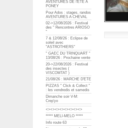
AVENTURES DE l'ETE A
PONEY
Pour Ados : stages, randos
AVENTURES A CHEVAL
02->12/08/2026 : Festival
des " Rencontres ARIOSO
"
7 & 12/08/26 : Eclipse de
soleil avec
"ASTROTHIERS"
" GAEC DU TRINQUART "
13/08/26 : Prochaine vente
20->22/08/2026 : Festival
des insectes (
VISCOMTAT )
21/08/26 : MARCHE D'ETE
PIZZAS " Click & Collect "
: les vendredis et samedis
Dimanche soir V-M:
Crep'yo
<><><><><><><><>
***** MELI-MELO *****
Info route 63