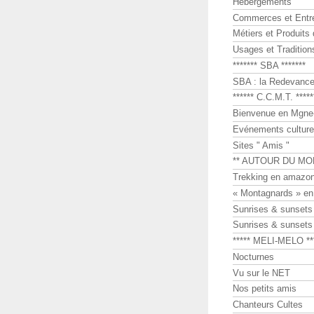
Hébergements
Commerces et Entr
Métiers et Produits 
Usages et Tradition
******* SBA *******
SBA : la Redevance 
****** C.C.M.T. *****
Bienvenue en Mgne-
Evénements culture
Sites " Amis "
** AUTOUR DU MO
Trekking en amazon
« Montagnards » en
Sunrises & sunset
Sunrises & sunset
***** MELI-MELO **
Nocturnes
Vu sur le NET
Nos petits amis
Chanteurs Cultes