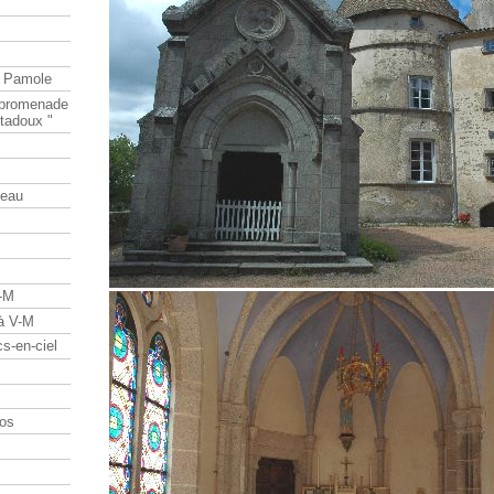
e Pamole
e promenade
tadoux "
teau
V-M
 à V-M
s-en-ciel
os