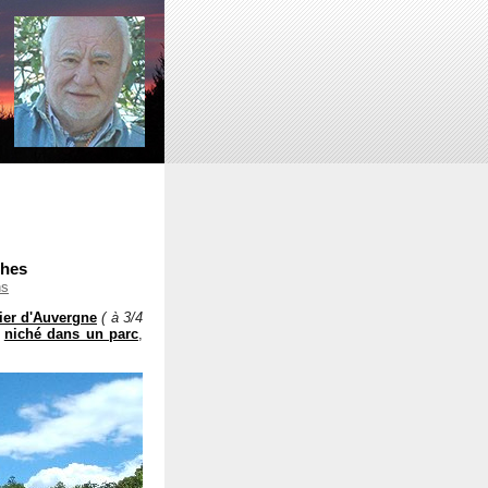
ches
ns
ier d'Auvergne
( à 3/4
t
niché dans un parc
,