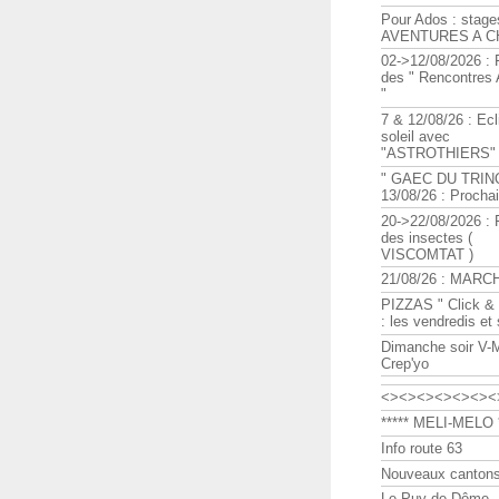
Pour Ados : stage
AVENTURES A C
02->12/08/2026 : 
des " Rencontre
"
7 & 12/08/26 : Ecl
soleil avec
"ASTROTHIERS"
" GAEC DU TRIN
13/08/26 : Procha
20->22/08/2026 : 
des insectes (
VISCOMTAT )
21/08/26 : MARC
PIZZAS " Click & 
: les vendredis et
Dimanche soir V-
Crep'yo
<><><><><><><
***** MELI-MELO *
Info route 63
Nouveaux cantons
Le Puy de Dôme