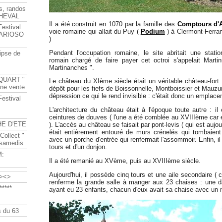
s, randos
HEVAL
Il a été construit en 1070 par la famille des
Comptours
d'
Festival
voie romaine qui allait du Puy (
Podium
) à Clermont-Ferra
s ARIOSO
)
Pendant l'occupation romaine, le site abritait une station
ipse de
romain chargé de faire payer cet octroi s'appelait Mart
Martinanches ".
QUART "
Le château du XIème siècle était un véritable château-fort : 
ine vente
dépôt pour les fiefs de Boissonnelle, Montboissier et Mauzun
dépression ce qui le rend invisible : c'était donc un emplace
Festival
L'architecture du château était à l'époque toute autre : il
ceintures de douves ( l'une a été comblée au XVIIIème car ell
HE D'ETE
). L'accès au château se faisait par pont-levis ( qui est aujou
était entièrement entouré de murs crénelés qui tombaien
Collect "
avec un porche d'entrée qui renfermait l'assommoir. Enfin, il
 samedis
tours et d'un donjon.
M:
Il a été remanié au XVème, puis au XVIIIème siècle.
Aujourd'hui, il possède cinq tours et une aile secondaire ( c
><>
renferme la grande salle à manger aux 23 chaises : un
****
ayant eu 23 enfants, chacun d'eux avait sa chaise avec un mo
 du 63