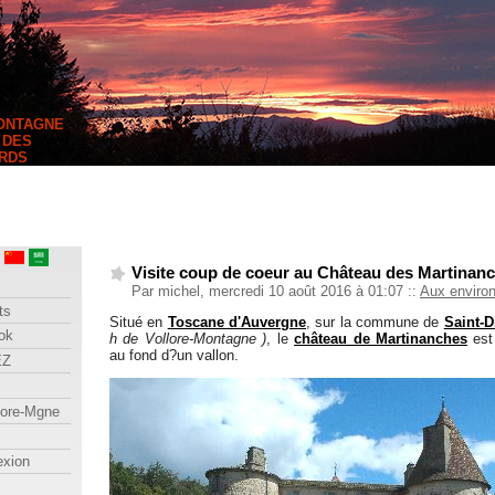
MONTAGNE
 DES
RDS
Visite coup de coeur au Château des Martinan
Par michel, mercredi 10 août 2016 à 01:07
::
Aux enviro
ts
Situé en
Toscane d'Auvergne
, sur la commune de
Saint-D
ok
h de Vollore-Montagne )
, le
château de Martinanches
es
au fond d?un vallon.
EZ
lore-Mgne
exion