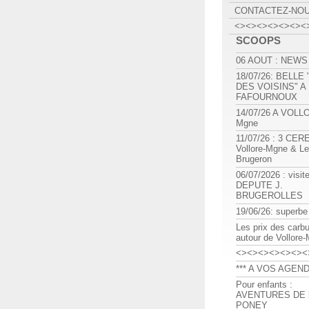
CONTACTEZ-NO
<><><><><><><
SCOOPS
06 AOUT : NEWS
18/07/26: BELLE
DES VOISINS" A
FAFOURNOUX
14/07/26 A VOLL
Mgne
11/07/26 : 3 CE
Vollore-Mgne & Le
Brugeron
06/07/2026 : visit
DEPUTE J.
BRUGEROLLES
19/06/26: superbe
Les prix des carb
autour de Vollore
<><><><><><><
*** A VOS AGEND
Pour enfants :
AVENTURES DE l
PONEY