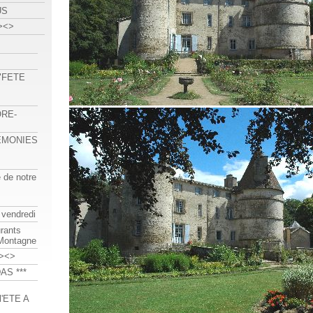
US
><>
 "FETE
ORE-
REMONIES
e de notre
 vendredi
urants
-Montagne
><>
AS ***
'ETE A