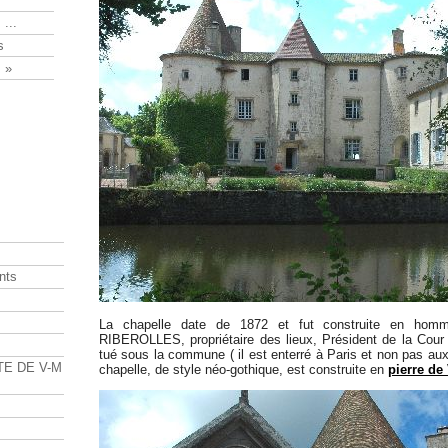
 ...
s
 »
nts
s
La chapelle date de 1872 et fut construite en hom
RIBEROLLES, propriétaire des lieux, Président de la Cou
tué sous la commune ( il est enterré à Paris et non pas au
TE DE V-M
chapelle, de style néo-gothique, est construite en
pierre de