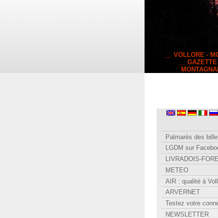
__ VOLLORE - 
__ GAZETTE
MONTAGNA
Palmarès des bille
LGDM sur Facebo
LIVRADOIS-FOR
METEO
AIR : qualité à Vol
ARVERNET
Testez votre conn
NEWSLETTER