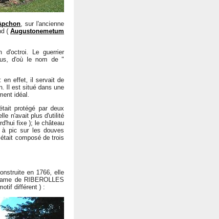
Apchon
, sur l'ancienne
nd (
Augustonemetum
 d'octroi. Le guerrier
inus, d'où le nom de "
en effet, il servait de
. Il est situé dans une
ment idéal.
 était protégé par deux
e n'avait plus d'utilité
rd'hui fixe ); le château
t à pic sur les douves
 était composé de trois
onstruite en 1766, elle
e dame de RIBEROLLES
tif différent ) :