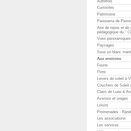
Autrefois
Curiosités
Patrimoine
Panorama de Pierr
Aire de repos et d
pédagogique du " Ci
Vues panoramiques
Paysages
Sous un blanc man
Aux environs
Faune
Flore
Levers de soleil à 
Couchers de Soleil
Clairs de Lune & Arc
Averses et orages
Loisirs
Promenades - Rand
Les associations
Les services