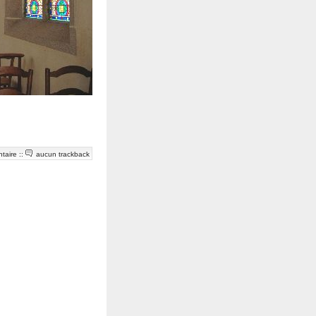
taire
::
aucun trackback