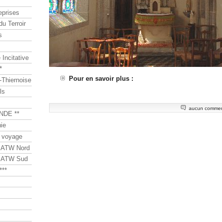
eprises
du Terroir
s
Incitative
*
Pour en savoir plus :
Thiernoise
ls
aucun commen
NDE **
ie
 voyage
s ATW Nord
s ATW Sud
***