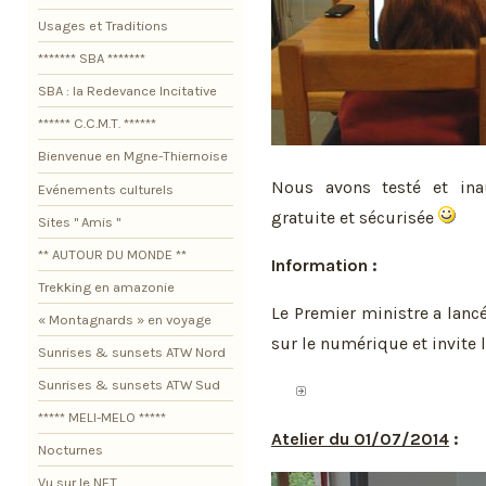
Usages et Traditions
******* SBA *******
SBA : la Redevance Incitative
****** C.C.M.T. ******
Bienvenue en Mgne-Thiernoise
Nous avons testé et in
Evénements culturels
gratuite et sécurisée
Sites " Amis "
** AUTOUR DU MONDE **
Information :
Trekking en amazonie
Le Premier ministre a lanc
« Montagnards » en voyage
sur le numérique et invite 
Sunrises & sunsets ATW Nord
Sunrises & sunsets ATW Sud
***** MELI-MELO *****
Atelier du 01/07/2014
:
Nocturnes
Vu sur le NET