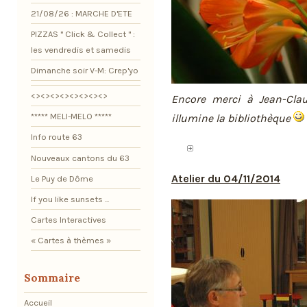
21/08/26 : MARCHE D'ETE
PIZZAS " Click & Collect " :
les vendredis et samedis
Dimanche soir V-M: Crep'yo
<><><><><><><><>
Encore merci à Jean-Cla
***** MELI-MELO *****
illumine la bibliothèque
Info route 63
Nouveaux cantons du 63
Atelier du 04/11/2014
Le Puy de Dôme
If you like sunsets ...
Cartes Interactives
« Cartes à thèmes »
Sommaire
Accueil