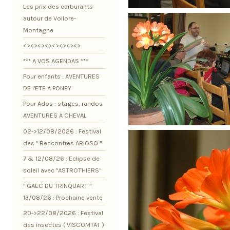
Les prix des carburants
autour de Vollore-
Montagne
<><><><><><><><>
*** A VOS AGENDAS ***
Pour enfants : AVENTURES
DE l'ETE A PONEY
Pour Ados : stages, randos
AVENTURES A CHEVAL
02->12/08/2026 : Festival
des " Rencontres ARIOSO "
7 & 12/08/26 : Eclipse de
soleil avec "ASTROTHIERS"
" GAEC DU TRINQUART "
13/08/26 : Prochaine vente
20->22/08/2026 : Festival
des insectes ( VISCOMTAT )