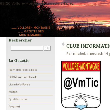
63120 Vollore-Montagne · Livradois-Forez
__ VOLLORE - MONTAGNE
__ GAZETTE DES
MONTAGNARDS
Rechercher
CLUB INFORMAT
Par michel, mercredi 14 
La Gazette
Palmarès des billets
LGDM sur Facebook
Livradois-Forez
Météo
Qualité de l'air
Arvernet