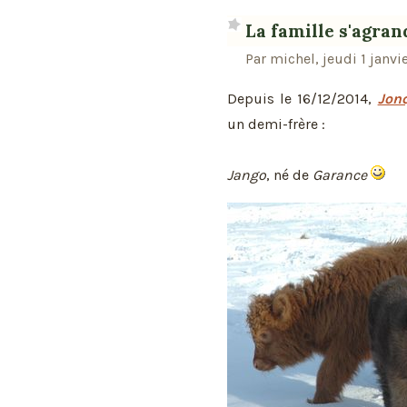
La famille s'agrandi
Par michel, jeudi 1 janvi
Depuis le 16/12/2014,
Jonq
un demi-frère :
Jango
, né de
Garance