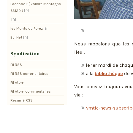
Facebook ( Vollore Montagne
63120 )
les Monts du Forez
Eur'Net
Nous rappelons que les 
lieu :
Syndication
Fil RSS
le 1er mardi de chaq
à la
bibliothèque
de 
Fil RSS commentaires
Fil Atom
Vous pouvez toujours vous
Fil Atom commentaires
via :
Résumé RSS
vmtic-news-subscrib