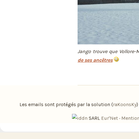
Jango trouve que Vollore-
de ses ancêtres
Les emails sont protégés par la solution (
raKoonsKy
SARL
Eur'Net
·
Mention