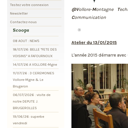
Testez votre connexion
@V
ollore-
M
ontagne
T
ech
Newsletter
C
ommunication
Contactez-nous
Scoops
08 AOUT : NEWS
Atelier du 13/01/2015
18/07/26: BELLE "FETE DES
L'année 2015 démarre avec 
VOISINS" A FAFOURNOUX
14/07/26 A VOLLORE-Mgne
11/07/26 : 3 CEREMONIES
Vollore-Mgne & Le
Brugeron
06/07/2026 : visite de
notre DEPUTE J.
BRUGEROLLES
19/06/26: superbe
vendredi