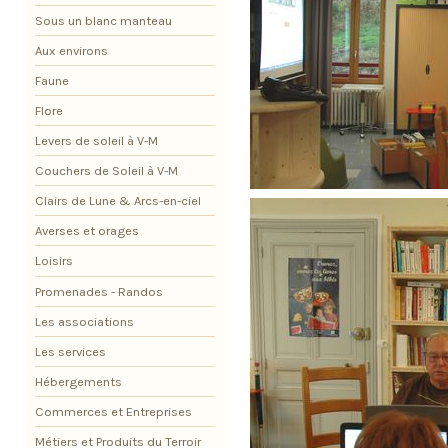
Sous un blanc manteau
Aux environs
Faune
Flore
Levers de soleil à V-M
Couchers de Soleil à V-M
Clairs de Lune & Arcs-en-ciel
Averses et orages
Loisirs
Promenades - Randos
Les associations
Les services
Hébergements
Commerces et Entreprises
Métiers et Produits du Terroir