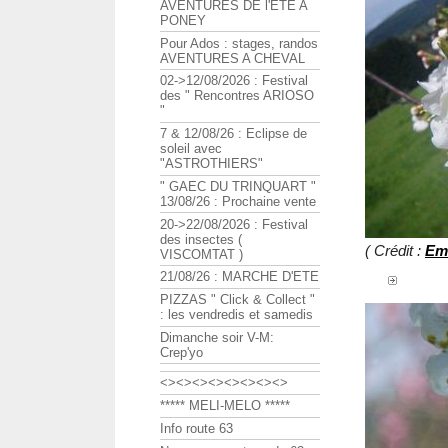
AVENTURES DE l'ETE A
PONEY
Pour Ados : stages, randos
AVENTURES A CHEVAL
02->12/08/2026 : Festival
des " Rencontres ARIOSO
"
7 & 12/08/26 : Eclipse de
soleil avec
"ASTROTHIERS"
" GAEC DU TRINQUART "
13/08/26 : Prochaine vente
20->22/08/2026 : Festival
des insectes (
( Crédit :
Em
VISCOMTAT )
21/08/26 : MARCHE D'ETE
PIZZAS " Click & Collect "
: les vendredis et samedis
Dimanche soir V-M:
Crep'yo
<><><><><><><><>
***** MELI-MELO *****
Info route 63