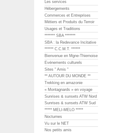
Les services
Hébergements
Commerces et Entreprises
Métiers et Produits du Terroir
Usages et Traditions
******* SBA *******
SBA : la Redevance Incitative
****** C.C.M.T. ******
Bienvenue en Mgne-Thiernoise
Evénements culturels
Sites " Amis "
** AUTOUR DU MONDE **
Trekking en amazonie
« Montagnards » en voyage
Sunrises & sunsets ATW Nord
Sunrises & sunsets ATW Sud
***** MELI-MELO *****
Nocturnes
Vu sur le NET
Nos petits amis