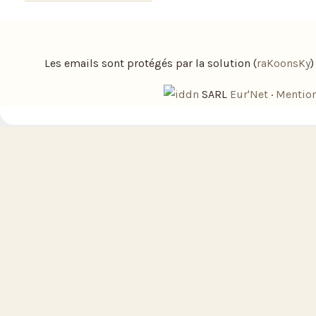
Les emails sont protégés par la solution (
raKoonsKy
SARL
Eur'Net
·
Mention