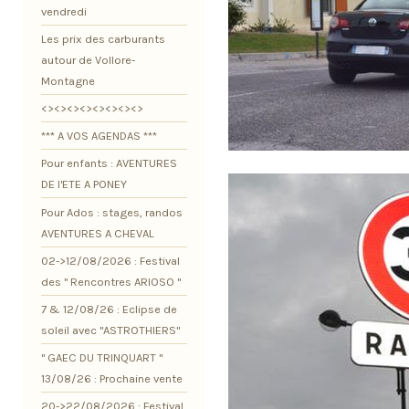
vendredi
Les prix des carburants
autour de Vollore-
Montagne
<><><><><><><><>
*** A VOS AGENDAS ***
Pour enfants : AVENTURES
DE l'ETE A PONEY
Pour Ados : stages, randos
AVENTURES A CHEVAL
02->12/08/2026 : Festival
des " Rencontres ARIOSO "
7 & 12/08/26 : Eclipse de
soleil avec "ASTROTHIERS"
" GAEC DU TRINQUART "
13/08/26 : Prochaine vente
20->22/08/2026 : Festival