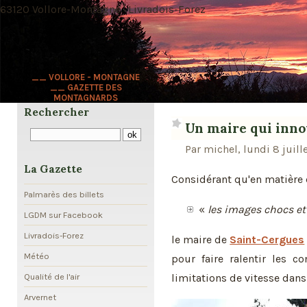
63120 Vollore-Montagne · Livradois-Forez
__ VOLLORE - MONTAGNE
__ GAZETTE DES
MONTAGNARDS
Rechercher
Un maire qui inno
Par michel, lundi 8 juill
La Gazette
Considérant qu'en matière d
Palmarès des billets
«
les images chocs et
LGDM sur Facebook
Livradois-Forez
le maire de
Saint-Cergues
Météo
pour faire ralentir les c
limitations de vitesse dans 
Qualité de l'air
Arvernet