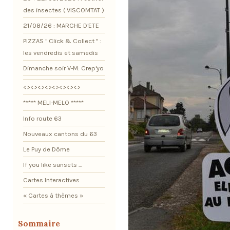
des insectes ( VISCOMTAT )
21/08/26 : MARCHE D'ETE
PIZZAS " Click & Collect " :
les vendredis et samedis
Dimanche soir V-M: Crep'yo
<><><><><><><><>
***** MELI-MELO *****
Info route 63
Nouveaux cantons du 63
Le Puy de Dôme
If you like sunsets ...
Cartes Interactives
« Cartes à thèmes »
Sommaire