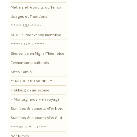
Métiers et Produits du Terroir
Usages et Traditions
******* SBA *******
SBA : la Redevance Incitative
****** C.C.M.T. ******
Bienvenue en Mgne-Thiernoise
Evénements culturels
Sites " Amis "
** AUTOUR DU MONDE **
Trekking en amazonie
« Montagnards » en voyage
Sunrises & sunsets ATW Nord
Sunrises & sunsets ATW Sud
***** MELI-MELO *****
Nocturnes