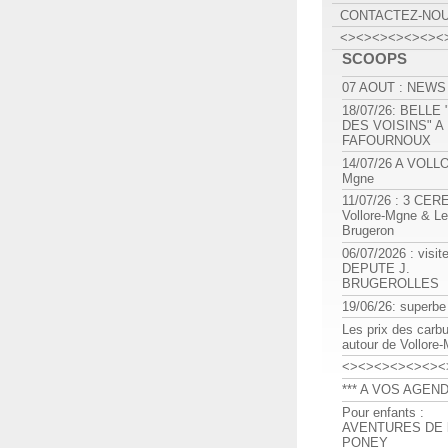
CONTACTEZ-NO
<><><><><><><
SCOOPS
07 AOUT : NEWS
18/07/26: BELLE
DES VOISINS" A
FAFOURNOUX
14/07/26 A VOLL
Mgne
11/07/26 : 3 CE
Vollore-Mgne & Le
Brugeron
06/07/2026 : visit
DEPUTE J.
BRUGEROLLES
19/06/26: superbe
Les prix des carb
autour de Vollore
<><><><><><><
*** A VOS AGEND
Pour enfants :
AVENTURES DE l
PONEY