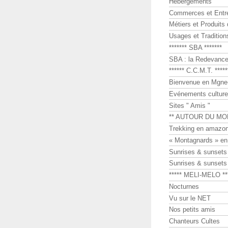
Hébergements
Commerces et Entr
Métiers et Produits 
Usages et Tradition
******* SBA *******
SBA : la Redevance 
****** C.C.M.T. *****
Bienvenue en Mgne-
Evénements culture
Sites " Amis "
** AUTOUR DU MO
Trekking en amazon
« Montagnards » en
Sunrises & sunset
Sunrises & sunset
***** MELI-MELO **
Nocturnes
Vu sur le NET
Nos petits amis
Chanteurs Cultes