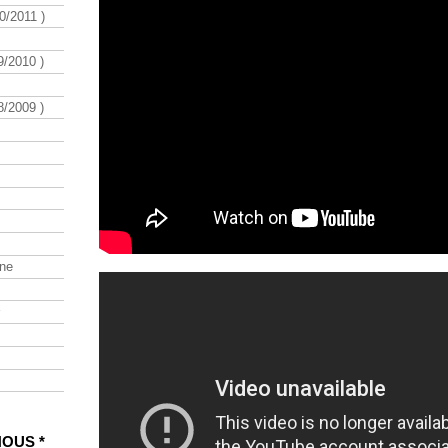
/2011 )
/2010 )
/2009 )
ine
NOUS *