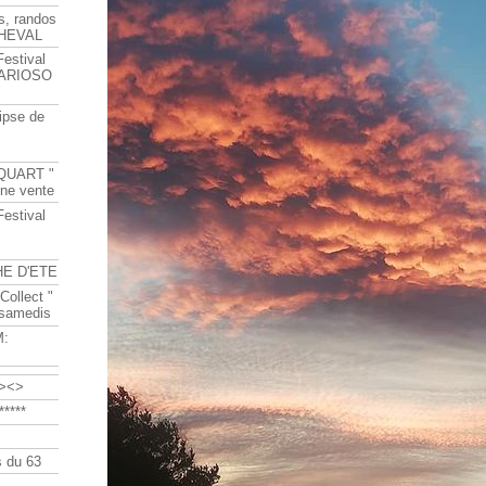
s, randos
HEVAL
Festival
s ARIOSO
ipse de
QUART "
ine vente
Festival
HE D'ETE
Collect "
 samedis
M:
><>
****
 du 63