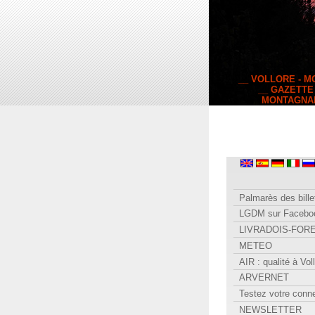
__ VOLLORE - 
__ GAZETTE
MONTAGNA
Palmarès des bille
LGDM sur Facebo
LIVRADOIS-FOR
METEO
AIR : qualité à Vol
ARVERNET
Testez votre conn
NEWSLETTER