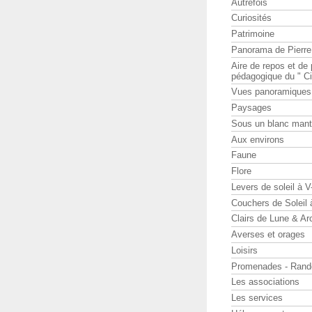
Autrefois
Curiosités
Patrimoine
Panorama de Pierr
Aire de repos et d
pédagogique du " Ci
Vues panoramiques
Paysages
Sous un blanc man
Aux environs
Faune
Flore
Levers de soleil à 
Couchers de Soleil
Clairs de Lune & Arc
Averses et orages
Loisirs
Promenades - Rand
Les associations
Les services