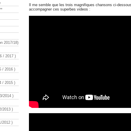
e
Il me semble que les trois magnifiques chansons ci-dessou
accompagner ces superbes videos :
**
n 2017/18)
 / 2017 )
 / 2016 )
 / 2015 )
3/2014 )
/2013 )
/2012 )