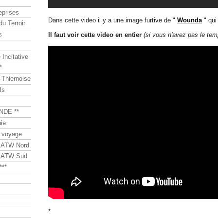
eprises
Dans cette video il y a une image furtive de "
Wounda
" qui
du Terroir
s
Il faut voir cette video en entier
(si vous n'avez pas le tem
Incitative
*
Thiernoise
ls
NDE **
ie
 voyage
s ATW Nord
s ATW Sud
***
*