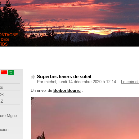
MONTAGNE
 DES
RDS
Superbes levers de soleil
Par michel, lundi 14 décembre 2020 à 12:14
::
Le coin d
ts
Un envoi de
Boiboi Bourru
:
ok
EZ
lore-Mgne
exion