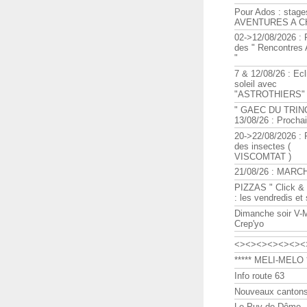
Pour Ados : stage
AVENTURES A C
02->12/08/2026 : 
des " Rencontre
"
7 & 12/08/26 : Ecl
soleil avec
"ASTROTHIERS"
" GAEC DU TRIN
13/08/26 : Procha
20->22/08/2026 : 
des insectes (
VISCOMTAT )
21/08/26 : MARC
PIZZAS " Click & 
: les vendredis et
Dimanche soir V-
Crep'yo
<><><><><><><
***** MELI-MELO *
Info route 63
Nouveaux cantons
Le Puy de Dôme