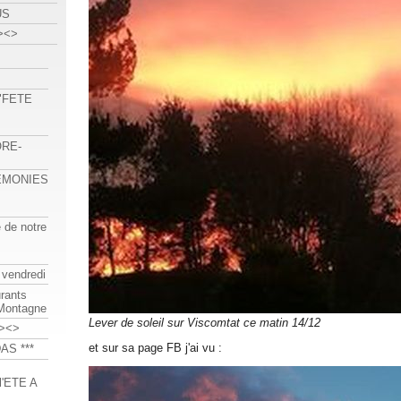
US
><>
 "FETE
ORE-
REMONIES
e de notre
 vendredi
urants
-Montagne
Lever de soleil sur Viscomtat ce matin 14/12
><>
et sur sa page FB j'ai vu :
AS ***
'ETE A