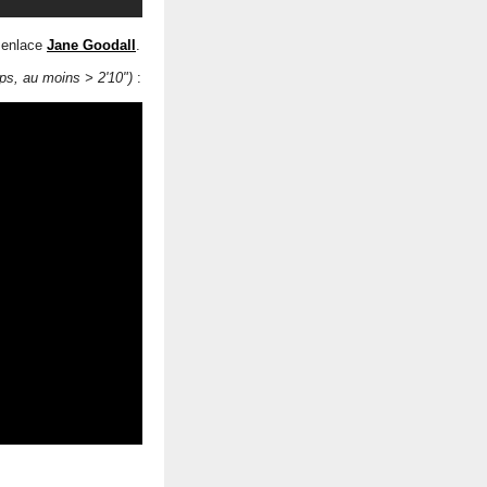
 enlace
Jane Goodall
.
ps, au moins > 2'10")
: