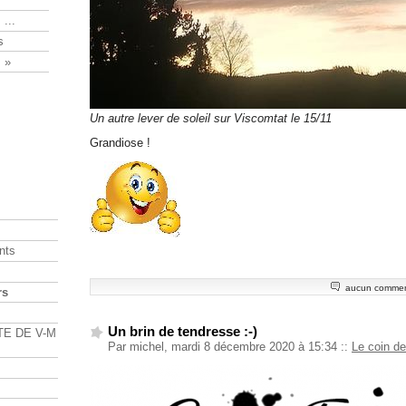
 ...
s
 »
Un autre lever de soleil sur Viscomtat le 15/11
Grandiose !
nts
aucun commen
rs
Un brin de tendresse :-)
TE DE V-M
Par michel, mardi 8 décembre 2020 à 15:34
::
Le coin de