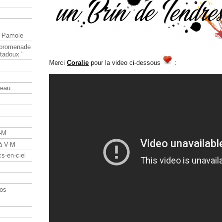
e Pamole
e promenade
tadoux "
Merci
Coralie
pour la video ci-dessous
:
teau
V-M
 à V-M
s-en-ciel
os