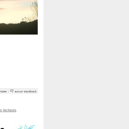
taire
::
aucun trackback
s lecteurs