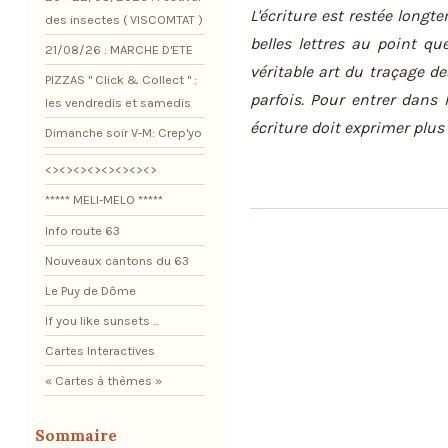
L'écriture est restée longt
des insectes ( VISCOMTAT )
belles lettres au point qu
21/08/26 : MARCHE D'ETE
véritable art du traçage des
PIZZAS " Click & Collect " :
parfois. Pour entrer dans l
les vendredis et samedis
écriture doit exprimer plus
Dimanche soir V-M: Crep'yo
<><><><><><><><>
***** MELI-MELO *****
Info route 63
Nouveaux cantons du 63
Le Puy de Dôme
If you like sunsets ...
Cartes Interactives
« Cartes à thèmes »
Sommaire