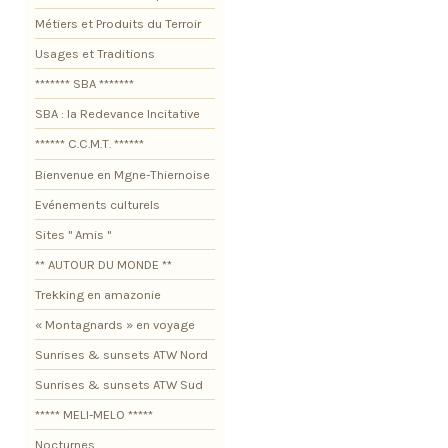
Métiers et Produits du Terroir
Usages et Traditions
******* SBA *******
SBA : la Redevance Incitative
****** C.C.M.T. ******
Bienvenue en Mgne-Thiernoise
Evénements culturels
Sites " Amis "
** AUTOUR DU MONDE **
Trekking en amazonie
« Montagnards » en voyage
Sunrises & sunsets ATW Nord
Sunrises & sunsets ATW Sud
***** MELI-MELO *****
Nocturnes