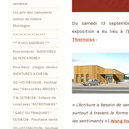
vendredi
Les prix des carburants
autour de Vollore-
Du samedi 13 septembr
Montagne
exposition a eu lieu à l'
<><><><><><><><>
Thiernoise
:
*** A VOS AGENDAS ***
Pour enfants : AVENTURES
DE l'ETE A PONEY
Pour Ados : stages, randos
AVENTURES A CHEVAL
02->12/08/2026 : Festival
des " Rencontres ARIOSO "
7 & 12/08/26 : Eclipse de
soleil avec "ASTROTHIERS"
« L'écriture a besoin de se
surtout à travers la forme e
" GAEC DU TRINQUART "
13/08/26 : Prochaine vente
les sentiments »
(
Wang Hs
20->22/08/2026 : Festival