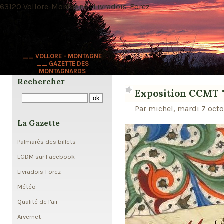
63120 Vollore-Montagne · Livradois-Forez
__ VOLLORE - MONTAGNE
__ GAZETTE DES
MONTAGNARDS
Rechercher
Exposition CCMT "
Par michel, mardi 7 oct
La Gazette
Palmarès des billets
LGDM sur Facebook
Livradois-Forez
Météo
Qualité de l'air
Arvernet