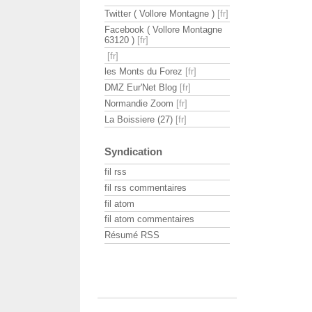
Twitter ( Vollore Montagne )
Facebook ( Vollore Montagne
63120 )
les Monts du Forez
DMZ Eur'Net Blog
Normandie Zoom
La Boissiere (27)
Syndication
fil rss
fil rss commentaires
fil atom
fil atom commentaires
Résumé RSS