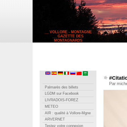
__ VOLLORE - MONTAGNE
__ GAZETTE DES
MONTAGNARDS
#Citati
Par mich
Palmarès des billets
LGDM sur Facebook
LIVRADOIS-FOREZ
METEO
AIR : qualité à Vollore-Mgne
ARVERNET
Testez votre connexion