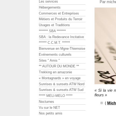
Par miche
Les services
Hébergements
Commerces et Entreprises
Métiers et Produits du Terroir
Usages et Traditions
******* SBA *******
SBA : la Redevance Incitative
****** C.C.M.T. ******
Bienvenue en Mgne-Thiernoise
Evénements culturels
Sites " Amis "
** AUTOUR DU MONDE **
Trekking en amazonie
« Montagnards » en voyage
Sunrises & sunsets ATW Nord
Sunrises & sunsets ATW Sud
« Si la vie
fleurs »
***** MELI-MELO *****
Nocturnes
(
Mich
Vu sur le NET
Nos petits amis