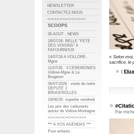
NEWSLETTER
CONTACTEZ-NOUS
<><><><><><><><>
SCOOPS
06 AOUT : NEWS
18/07/26: BELLE "FETE
DES VOISINS" A
FAFOURNOUX
« Selon moi,
14/07/26 A VOLLORE-
Mgne
sacrifice, le 
11/07/26 : 3 CEREMONIES
(
Eliz
Vollore-Mgne & Le
Brugeron
06/07/2026 : visite de notre
DEPUTE J.
BRUGEROLLES
19/06/26: superbe vendredi
#Citati
Les prix des carburants
autour de Vollore-Montagne
Par mich
<><><><><><><><>
*** A VOS AGENDAS ***
Pour enfants :