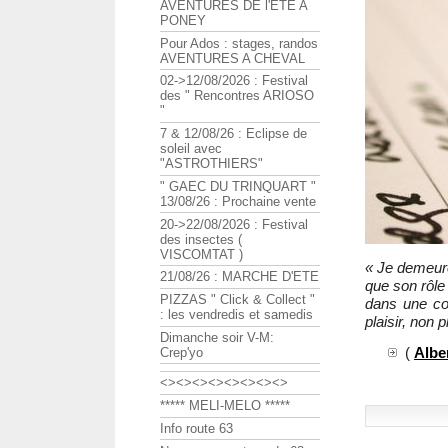
AVENTURES DE l'ETE A
PONEY
Pour Ados : stages, randos
AVENTURES A CHEVAL
02->12/08/2026 : Festival
des " Rencontres ARIOSO
"
7 & 12/08/26 : Eclipse de
soleil avec
"ASTROTHIERS"
" GAEC DU TRINQUART "
13/08/26 : Prochaine vente
20->22/08/2026 : Festival
des insectes (
VISCOMTAT )
« Je demeure
21/08/26 : MARCHE D'ETE
que son rôle
PIZZAS " Click & Collect "
dans une cor
: les vendredis et samedis
plaisir, non p
Dimanche soir V-M:
(
Albe
Crep'yo
<><><><><><><><>
***** MELI-MELO *****
Info route 63