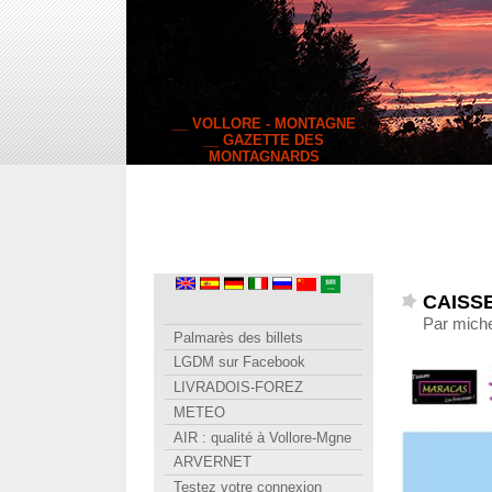
__ VOLLORE - MONTAGNE
__ GAZETTE DES
MONTAGNARDS
CAISSE
Par miche
Palmarès des billets
LGDM sur Facebook
LIVRADOIS-FOREZ
METEO
AIR : qualité à Vollore-Mgne
ARVERNET
Testez votre connexion