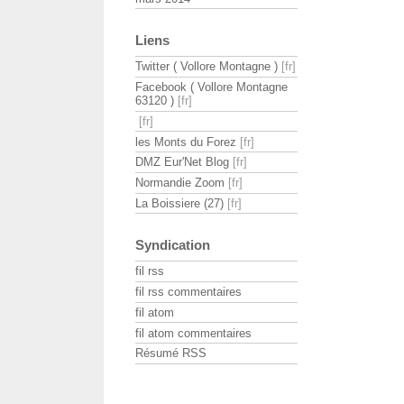
Liens
Twitter ( Vollore Montagne )
Facebook ( Vollore Montagne
63120 )
les Monts du Forez
DMZ Eur'Net Blog
Normandie Zoom
La Boissiere (27)
Syndication
fil rss
fil rss commentaires
fil atom
fil atom commentaires
Résumé RSS