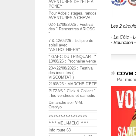
AVENTURES DE l'ETE A
PONEY
Pour Ados : stages, randos
AVENTURES A CHEVAL
02->12/08/2026 : Festival
Les 2 circuit
des " Rencontres ARIOSO
"
- La Côte - Le
7 & 12/08/26 : Eclipse de
- Bourdillon 
soleil avec
"ASTROTHIERS"
" GAEC DU TRINQUART "
13/08/26 : Prochaine vente
20->22/08/2026 : Festival
COVM :
des insectes (
VISCOMTAT )
Par miche
21/08/26 : MARCHE D'ETE
PIZZAS " Click & Collect "
: les vendredis et samedis
Dimanche soir V-M:
Crep'yo
<><><><><><><><>
***** MELI-MELO *****
Info route 63