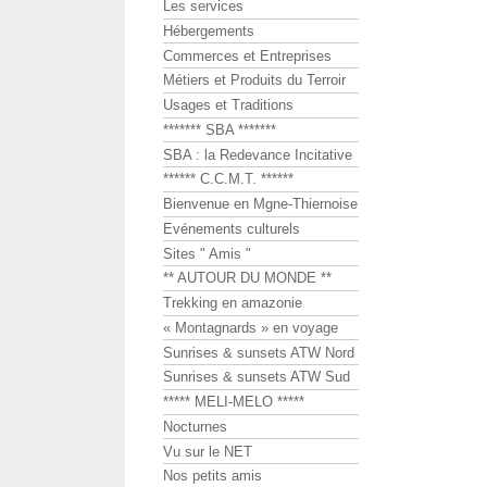
Les services
Hébergements
Commerces et Entreprises
Métiers et Produits du Terroir
Usages et Traditions
******* SBA *******
SBA : la Redevance Incitative
****** C.C.M.T. ******
Bienvenue en Mgne-Thiernoise
Evénements culturels
Sites " Amis "
** AUTOUR DU MONDE **
Trekking en amazonie
« Montagnards » en voyage
Sunrises & sunsets ATW Nord
Sunrises & sunsets ATW Sud
***** MELI-MELO *****
Nocturnes
Vu sur le NET
Nos petits amis