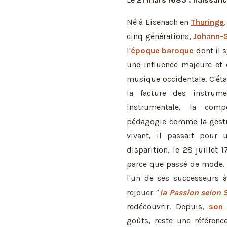
Né à Eisenach en
Thuringe
cinq générations,
Johann-
l'
époque baroque
dont il s
une influence majeure et
musique occidentale. C'ét
la facture des instrum
instrumentale, la comp
pédagogie comme la gestio
vivant, il passait pour
disparition, le 28 juillet 
parce que passé de mode. 
l'un de ses successeurs à
rejouer
"
la Passion selon 
redécouvrir. Depuis,
son 
goûts, reste une référenc