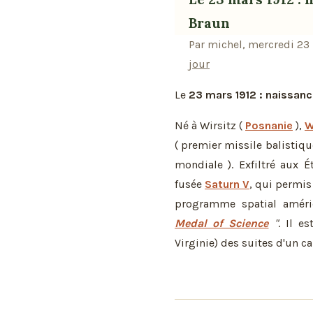
Braun
Par michel, mercredi 23
jour
Le
23 mars 1912 : naissan
Né à Wirsitz (
Posnanie
),
W
( premier missile balistiqu
mondiale ). Exfiltré aux É
fusée
Saturn V
, qui permis
programme spatial améric
Medal of Science
"
. Il e
Virginie) des suites d'un can