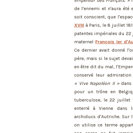
empereur des Français. »
m
de l'ennemi et n'aura été
soit conscient, que l'espac
XVIII
à Paris, le 8 juillet 181
patentes impériales du 22 
maternel
François Ier d'A
Ce dernier avait donné l'o
père, mais si le sujet deva
en être dit du mal, l'Emper
conservé leur admiration
« Vive Napoléon II »
dans l
pour un trône en Belgiq
tuberculose, le 22 juille
enterré à Vienne dans 
archiducs d'Autriche. Sur l
on utilise ce terme appar