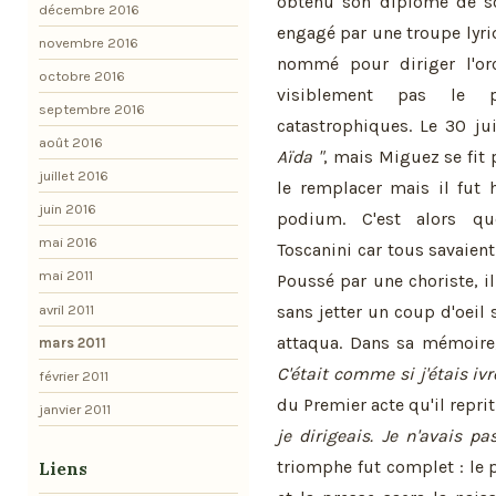
obtenu son diplôme de sor
décembre 2016
engagé par une troupe lyri
novembre 2016
nommé pour diriger l'orc
octobre 2016
visiblement pas le p
septembre 2016
catastrophiques. Le 30 ju
août 2016
Aïda "
, mais Miguez se fit 
juillet 2016
le remplacer mais il fut 
juin 2016
podium. C'est alors qu
mai 2016
Toscanini car tous savaient
mai 2011
Poussé par une choriste, i
avril 2011
sans jetter un coup d'oeil s
attaqua. Dans sa mémoire,
mars 2011
C'était comme si j'étais ivre.
février 2011
du Premier acte qu'il repri
janvier 2011
je dirigeais. Je n'avais pa
triomphe fut complet : le
Liens