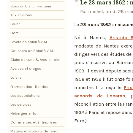
Le 28 mars 1862 : 
Sous un blanc manteau
Par michel, lundi 28 ma
Aux environs
Faune
Le
28 mars 1862 : naissanc
Flore
Né à Nantes,
Aristide B
Levers de soleil à V-M
modeste de Nantes exerçan
Couchers de Soleil à V-M
dirigea vers des études de 
Clairs de Lune & Arcs-en-ciel
puis s'inscrivit au Barre
Averses et orages
1909. Il devint député socia
Loisirs
1906 et 1932 il fut onze foi
Promenades - Randos
ministre. Il a reçu le
Pri
accords de Locarno
, 
Les associations
réconciliation entre la Fran
Les services
1932 à Paris et repose dans
Hébergements
Eure ) ...
Commerces et Entreprises
Métiers et Produits du Terroir