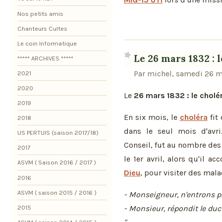
Nos petits amis
Chanteurs Cultes
Le coin Informatique
Le 26 mars 1832 : 
***** ARCHIVES *****
Par michel, samedi 26 m
2021
2020
Le
26 mars 1832 : le cholé
2019
En six mois, le
choléra
fit
2018
dans le seul mois d'avr
US PERTUIS (saison 2017/18)
Conseil, fut au nombre des
2017
le 1er avril, alors qu'il a
ASVM ( Saison 2016 / 2017 )
Dieu
, pour visiter des mala
2016
ASVM ( saison 2015 / 2016 )
- Monseigneur, n'entrons pa
2015
- Monsieur, répondit le duc d'