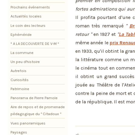
premier en composition fr
Prochains événements
fortes admirations qui aur
Actualités locales
Il profita pourtant d'une
roman très remarqué
"
Br
Le coin des lecteurs
retour "
en 1927 et
"
La Tabl
Ephéméride
même année le
prix Renau
* A LA DECOUVERTE DE V-M *
en 1933, qu'il obtint la gran
La commune
la littérature comme un m
Un peu d'histoire
le cinéma tout en commença
Autrefois
il obtint un grand succè
Curiosités
jouée au Théâtre de l'Atel
Patrimoine
contre la peine de mort et 
Panorama de Pierre Pamole
de la république. Il est mort
Aire de repos et de promenade
pédagogique du " Citadoux "
Vues panoramiques
Paysages