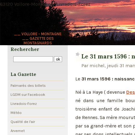
63120 Vollore-Montagne · Livradois-Forez
__ VOLLORE - MONTAGNE
__ GAZETTE DES
MONTAGNARDS
Rechercher
Le 31 mars 1596 :
Par michel, jeudi 31 mar
La Gazette
Le
31 mars 1596 : naissan
Palmarès des billets
Né à La Haye ( devenue
Des
LGDM sur Facebook
né dans une famille bourg
Livradois-Forez
troisième enfant de Joach
Météo
de Rennes. Sa mère mourut u
Qualité de l'air
par sa grand-mère et son pè
Arvernet
par ses dons intellectuels 