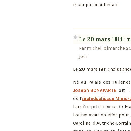
musique occidentale.
Le 20 mars 1811 : 
Par michel, dimanche 2
jour
Le
20 mars 1811 : naissance
Né au Palais des Tuileries
Joseph BONAPARTE
, dit
" 
de l'
archiduchesse Marie-L
l'arrière-petit-neveu de M
Louise avait en effet pour
Caroline d'Autriche-Lorrai