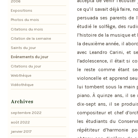
accepta de venir l'écouter 
2006
ce qu'il savait déjà faire,
Expositions
persuada ses parents de l'
Photos du mois
étudié le solfège, des rudi
Citations du mois
l'histoire de la musique et 
Citation de la semaine
la deuxième année, il abord
Saints du jour
avec Leandro Carini, et s
Evénements du jour
l'adolescence, il était si 
Citations du jour
le reste comme étant sec
Webthèque
violoncelle et apprend seul
Vidéothèque
lui tombent sous la main 
piano. À quinze ans, il s
Archives
dix-sept ans, il se produ
compositeur et chef d'or
septembre 2022
les étudiants du Conserva
août 2022
répétiteur d'harmonie po
janvier 2017