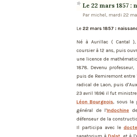
Le 22 mars 1857 :
Par michel, mardi 22 ma
Le
22 mars 1857 : naissan
Né à Aurillac ( Cantal )
coursier à 12 ans, puis ouv
une licence de mathématiq
1878. Devenu professeur, 
puis de Remiremont entre 1
radical de Laon, puis d'Au
23 avril 1896 il fut minist
Léon Bourgeois
, sous la
général de l'
Indochine
de 
défenseur de la construct
Il participa avec le
docte
sanatorium à
Dalat
, et à l