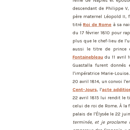
reine de Naples et épous
descendant de Philippe V, 
père maternel Léopold II, fr
titré
Roi de Rome
à sa nai
du 17 février 1810 pour ra
plus que le chef-lieu de l'
aussi le titre de princ
Fontainebleau
du 11 avril 
Guastalla furent donnés 
l'impératrice Marie-Louise
20 avril 1814, un convoi l
Cent-Jours
, l'
acte additio
22 avril 1815 lui rendit le 
celui de roi de Rome. À la f
palais de l'Élysée le 22 jui
terminée, et je proclame m