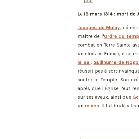
jour
Le
18 mars 1314 : mort de
Jacques de Molay
, né ent
maître de l'
Ordre du Temp
combat en Terre Sainte ava
une fois en France, il se m
le Bel
,
Guillaume de Noga
réussit pas à sortir vainqu
contre le Temple. Son exé
après que l'Église l'eut re
sur ses aveux, ainsi que
Ge
un
relaps
. Il fut brulé vif s