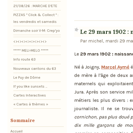
21/08/26 : MARCHE D'ETE
PIZZAS " Click & Collect " :
les vendredis et samedis
Le 29 mars 1902 :
Dimanche soir V-M: Crep'yo
Par michel, mardi 29 ma
<><><><><><><><>
***** MELI-MELO *****
Le
29 mars 1902 : naissan
Info route 63
Né à Joigny,
Marcel Aymé
é
Nouveaux cantons du 63
de mère à l'âge de deux an
Le Puy de Dôme
maternels qui exploitaient
If you like sunsets ...
Jura. Après son service mili
Cartes Interactives
métiers les plus divers :
« Cartes à thèmes »
journaliste. Il ne se tro
cornichon, pas plus doué pou
Sommaire
dix mille garçons de mo
Accueil