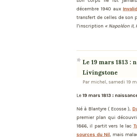
son corps ne fut jamais 
décembre 1940 aux
Invali
transfert de celles de son
l'inscription
« Napoléon II,
Le 19 mars 1813 : 
Livingstone
Par michel, samedi 19 m
Le
19 mars 1813 : naissanc
Né à Blantyre ( Ecosse ),
D
premier plan qui découvri
1866, il partit vers le lac
T
sources du Nil
, mais mala