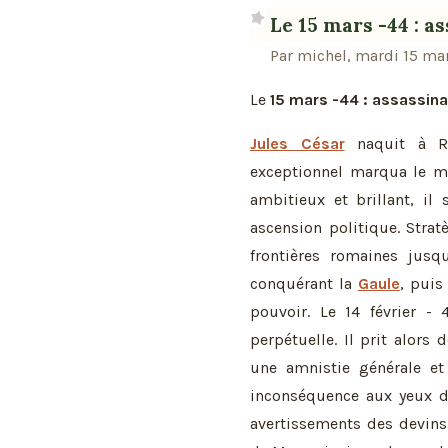
Le 15 mars -44 : a
Par michel, mardi 15 mar
Le
15 mars -44 : assassina
Jules César
naquit à Ro
exceptionnel marqua le mo
ambitieux et brillant, il
ascension politique. Stratè
frontières romaines jusq
conquérant la
Gaule
, puis
pouvoir. Le 14 février - 
perpétuelle. Il prit alors 
une amnistie générale et 
inconséquence aux yeux de
avertissements des devins