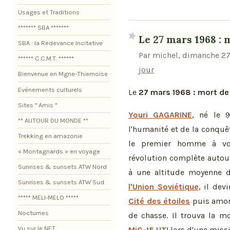
Usages et Traditions
******* SBA *******
Le 27 mars 1968 : 
SBA : la Redevance Incitative
Par michel, dimanche 27
****** C.C.M.T. ******
jour
Bienvenue en Mgne-Thiernoise
Evénements culturels
Le
27 mars 1968 : mort de
Sites " Amis "
Youri GAGARINE
, né le 
** AUTOUR DU MONDE **
l'humanité et de la conquê
Trekking en amazonie
le premier homme à voya
« Montagnards » en voyage
révolution complète autour
Sunrises & sunsets ATW Nord
à une altitude moyenne
Sunrises & sunsets ATW Sud
l'Union Soviétique
, il dev
***** MELI-MELO *****
Cité des étoiles
puis amorç
Nocturnes
de chasse. Il trouva la m
Vu sur le NET
MiG-15 UTI
lors d'une missio