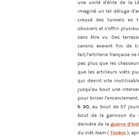
une unité d'élite de la L
imaginé un tel déluge d'ar
creusé des tunnels en t
obusiers et s'offrir plusie
sans être vu. Des terras
canons avaient fini de ti
fait,l'artillerie française n
pas plus que les chasseur
que les artilleurs viêts p
qui devint vite inutilisa
jusqu'au bout une interve
pour briser l'encerclement,
h 30
, au bout de 57 jour
bout de la garnison du c
dernière de la
guerre d'In
du Viêt Nam (
Tonkin
), ap