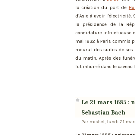
la création du port de
Ha
d'Asie à avoir l'électricité
la présidence de la Rép
candidature infructueuse en
mai 1932 à Paris commis p
mourut des suites de ses 
du matin. Après des funér
fut inhumé dans le caveau f
Le 21 mars 1685 : 
Sebastian Bach
Par michel, lundi 21 mar
Le
21 mars 1685 : naissan