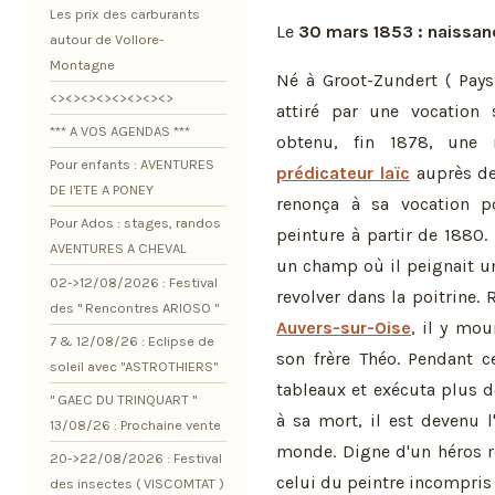
Les prix des carburants
Le
30 mars 1853 : naissan
autour de Vollore-
Montagne
Né à Groot-Zundert ( Pays
<><><><><><><><>
attiré par une vocation s
*** A VOS AGENDAS ***
obtenu, fin 1878, une 
Pour enfants : AVENTURES
prédicateur laïc
auprès de
DE l'ETE A PONEY
renonça à sa vocation p
Pour Ados : stages, randos
peinture à partir de 1880. 
AVENTURES A CHEVAL
un champ où il peignait un
02->12/08/2026 : Festival
revolver dans la poitrine.
des " Rencontres ARIOSO "
Auvers-sur-Oise
, il y mo
7 & 12/08/26 : Eclipse de
son frère Théo. Pendant c
soleil avec "ASTROTHIERS"
tableaux et exécuta plus 
" GAEC DU TRINQUART "
à sa mort, il est devenu 
13/08/26 : Prochaine vente
monde. Digne d'un héros r
20->22/08/2026 : Festival
celui du peintre incompris e
des insectes ( VISCOMTAT )