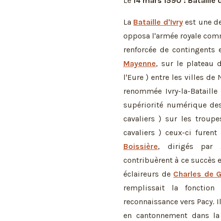
Le
14 mars 1590 : Bataille d
La
Bataille d'Ivry
est une de
opposa l'armée royale co
renforcée de contingents
Mayenne
, sur le plateau 
l'Eure ) entre les villes de
renommée Ivry-la-Bataille
supériorité numérique des
cavaliers ) sur les troup
cavaliers ) ceux-ci furen
Boissière
, dirigés par 
contribuèrent à ce succès e
éclaireurs de
Charles de 
remplissait la fonctio
reconnaissance vers Pacy. I
en cantonnement dans la 