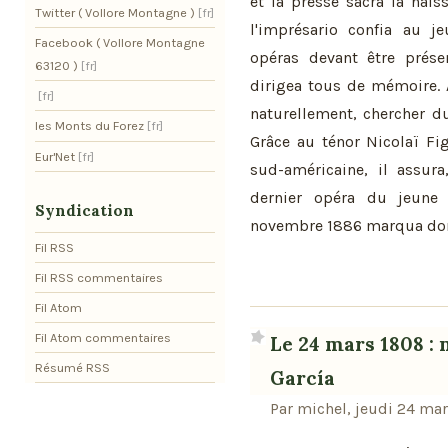
et la presse sacra la nais
Twitter ( Vollore Montagne )
l'imprésario confia au j
Facebook ( Vollore Montagne
opéras devant être prése
63120 )
dirigea tous de mémoire. A 
naturellement, chercher d
les Monts du Forez
Grâce au ténor Nicolaï Fig
Eur'Net
sud-américaine, il assur
dernier opéra du jeune 
Syndication
novembre 1886 marqua donc l
Fil RSS
Fil RSS commentaires
Fil Atom
Fil Atom commentaires
Le 24 mars 1808 : 
Résumé RSS
García
Par michel, jeudi 24 ma