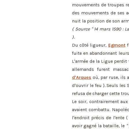
mouvements de troupes rem
des mouvements de ses adv
nuit la position de son arm
( Source " 14 mars 1590 : La
)
.
Du côté ligueur,
Egmont
f
fuite en abandonnant leur
L'armée de la Ligue perdit 
allemands furent massac
d'Arques
où, par ruse, ils a
d'ouvrir le feu ). Seuls le
refusa de charger cette trou
Le soir, contrairement au
avaient combattu. Napoléo
l'endroit précis de l'ente 
avoir gagné la bataille, le
"