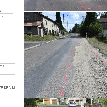
 ...
s
 »
nts
s
TE DE V-M