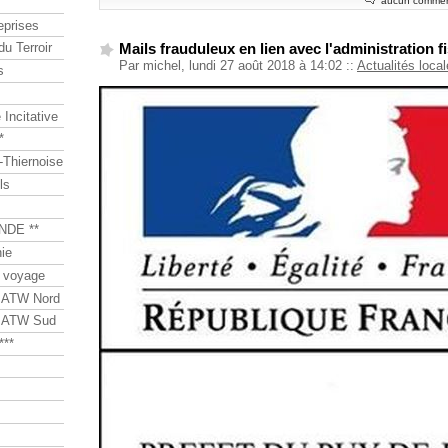
aucun commen
eprises
du Terroir
Mails frauduleux en lien avec l'administration f
Par michel, lundi 27 août 2018 à 14:02
::
Actualités loca
s
Incitative
*
Thiernoise
ls
NDE **
ie
 voyage
s ATW Nord
s ATW Sud
***