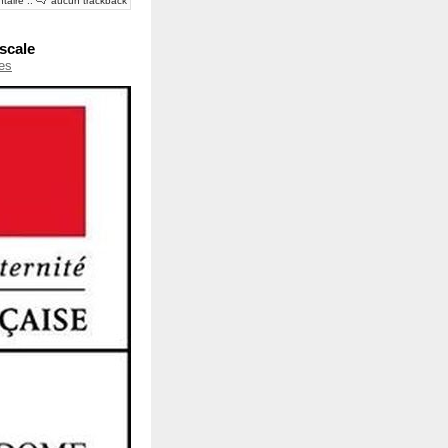
taire
::
aucun trackback
iscale
les