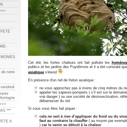
US
><>
 "FETE
ORE-
REMONIES
Cet été, les fortes chaleurs ont fait pulluler les
hyménop
publics et les jardins des Puydômois et il a été constaté q
e de notre
asiatique
s'étend
En présence d'un nid de frelon asiatique :
 vendredi
ne vous approchez pas à moins de cinq mètres du ni
appeler les sapeurs-pompiers ( s’il est sur le domaine 
urants
vrai danger ) ou une société de désinsectisation, réf
-Montagne
débarrasser du nid.
><>
Si vous vous êtes fait piquer :
AS ***
cela ne sert à rien d’appliquer du froid ou du vinai
faut au contraire la chauffer
( au moyen par exempl
'ETE A
)
car le venin se détruit à la chaleur