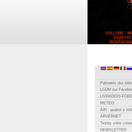
__ VOLLORE - 
__ GAZETTE
MONTAGNA
Palmarès des bille
LGDM sur Facebo
LIVRADOIS-FOR
METEO
AIR : qualité à Vol
ARVERNET
Testez votre conn
NEWSLETTER