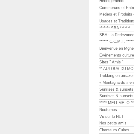
Hébergements
Commerces et Entr
Métiers et Produits 
Usages et Tradition
******* SBA *******
SBA : la Redevance 
****** C.C.M.T. *****
Bienvenue en Mgne-
Evénements culture
Sites " Amis "
** AUTOUR DU MO
Trekking en amazon
« Montagnards » en
Sunrises & sunset
Sunrises & sunset
***** MELI-MELO **
Nocturnes
Vu sur le NET
Nos petits amis
Chanteurs Cultes