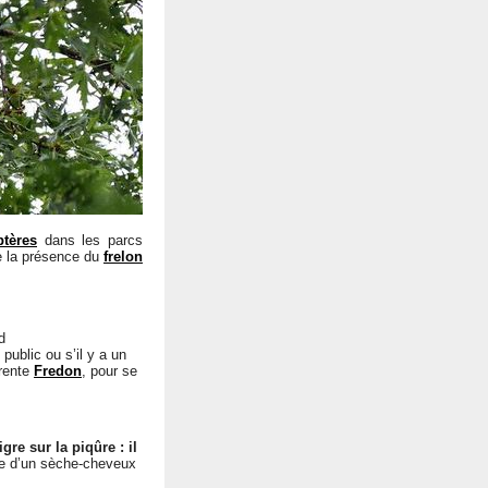
tères
dans les parcs
ue la présence du
frelon
d
public ou s’il y a un
érente
Fredon
, pour se
gre sur la piqûre : il
e d’un sèche-cheveux