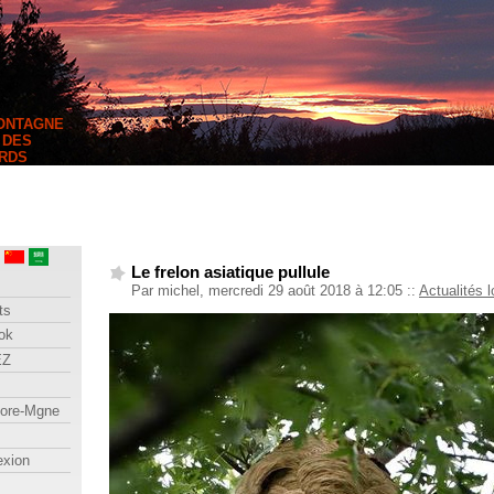
MONTAGNE
 DES
RDS
Le frelon asiatique pullule
Par michel, mercredi 29 août 2018 à 12:05
::
Actualités 
ts
ok
EZ
lore-Mgne
exion