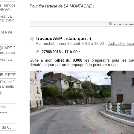
s, randos
Pour lire l'article de LA MONTAGNE :
HEVAL
Festival
s ARIOSO
aucun commen
ipse de
Travaux AEP : statu quo :-(
Par michel, mardi 28 août 2018 à 12:00
::
Actualités loca
QUART "
27/08/2018 - 17 h 00 :
ine vente
Festival
Suite à mon
billet du 03/08
les préparatifs pour les tr
débuté ce jour par un marquage à la peinture rouge :
HE D'ETE
Collect "
 samedis
M:
><>
****
 du 63