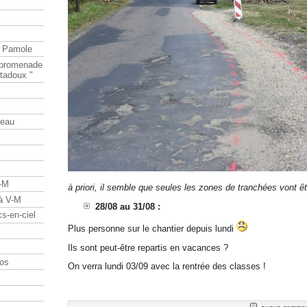
e Pamole
e promenade
tadoux "
teau
V-M
à priori, il semble que seules les zones de tranchées vont êt
 à V-M
28/08 au 31/08 :
s-en-ciel
Plus personne sur le chantier depuis lundi
Ils sont peut-être repartis en vacances ?
os
On verra lundi 03/09 avec la rentrée des classes !