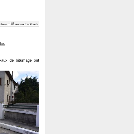
taire
::
aucun trackback
les
avaux de bitumage ont