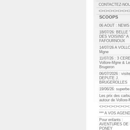
CONTACTEZ-NO
<><><><><><><
SCOOPS
06 AOUT : NEWS
18/07/26: BELLE
DES VOISINS" A
FAFOURNOUX
14/07/26 A VOLL
Mgne
11/07/26 : 3 CE
Vollore-Mgne & Le
Brugeron
06/07/2026 : visit
DEPUTE J.
BRUGEROLLES
19/06/26: superbe
Les prix des carb
autour de Vollore
<><><><><><><
*** A VOS AGEND
Pour enfants :
AVENTURES DE l
PONEY