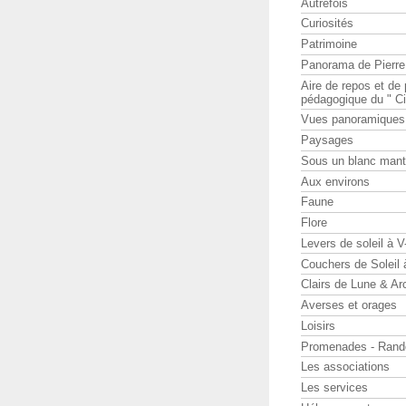
Autrefois
Curiosités
Patrimoine
Panorama de Pierr
Aire de repos et d
pédagogique du " Ci
Vues panoramiques
Paysages
Sous un blanc man
Aux environs
Faune
Flore
Levers de soleil à 
Couchers de Soleil
Clairs de Lune & Arc
Averses et orages
Loisirs
Promenades - Rand
Les associations
Les services