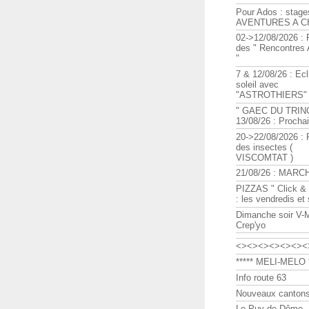
Pour Ados : stage
AVENTURES A C
02->12/08/2026 : 
des " Rencontre
"
7 & 12/08/26 : Ecl
soleil avec
"ASTROTHIERS"
" GAEC DU TRIN
13/08/26 : Procha
20->22/08/2026 : 
des insectes (
VISCOMTAT )
21/08/26 : MARC
PIZZAS " Click & 
: les vendredis et
Dimanche soir V-
Crep'yo
<><><><><><><
***** MELI-MELO *
Info route 63
Nouveaux cantons
Le Puy de Dôme