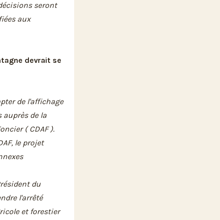
décisions seront
fiées aux
tagne devrait se
ter de l'affichage
 auprès de la
cier ( CDAF ).
AF, le projet
nnexes
Président du
dre l'arrêté
cole et forestier