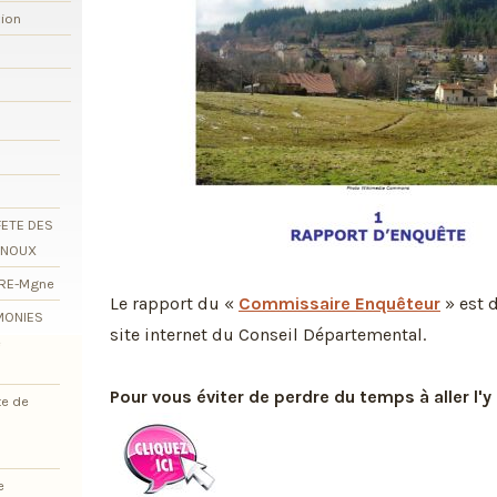
xion
FETE DES
RNOUX
ORE-Mgne
Le rapport du «
Commissaire Enquêteur
» est d
EMONIES
site internet du Conseil Départemental.
e
Pour vous éviter de perdre du temps à aller l'y
te de
e