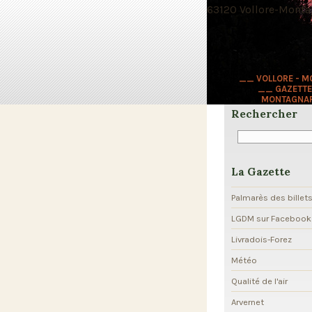
63120 Vollore-Montag
__ VOLLORE - 
__ GAZETTE
MONTAGNA
Rechercher
La Gazette
Palmarès des billet
LGDM sur Facebook
Livradois-Forez
Météo
Qualité de l'air
Arvernet