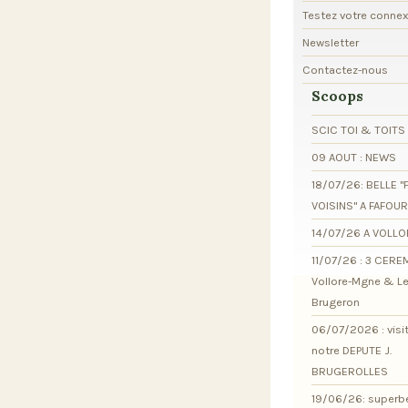
Testez votre conne
Newsletter
Contactez-nous
Scoops
SCIC TOI & TOITS
09 AOUT : NEWS
18/07/26: BELLE "
VOISINS" A FAFOU
14/07/26 A VOLL
11/07/26 : 3 CER
Vollore-Mgne & L
Brugeron
06/07/2026 : visi
notre DEPUTE J.
BRUGEROLLES
19/06/26: superb