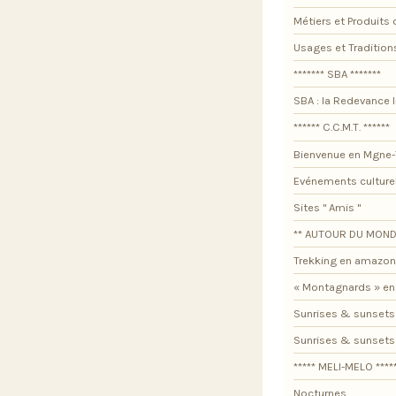
Métiers et Produits 
Usages et Tradition
******* SBA *******
SBA : la Redevance I
****** C.C.M.T. ******
Bienvenue en Mgne-
Evénements culture
Sites " Amis "
** AUTOUR DU MOND
Trekking en amazon
« Montagnards » en
Sunrises & sunsets
Sunrises & sunset
***** MELI-MELO ****
Nocturnes