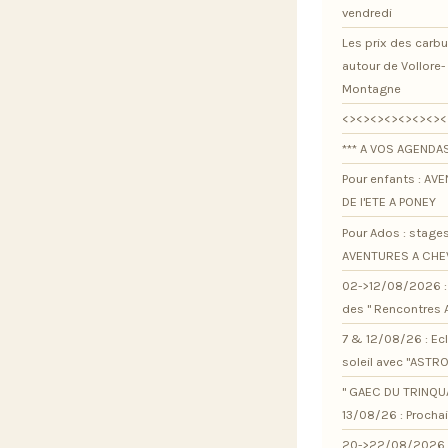
vendredi
Les prix des carb
autour de Vollore-
Montagne
<><><><><><><><
*** A VOS AGENDAS
Pour enfants : AV
DE l'ETE A PONEY
Pour Ados : stage
AVENTURES A CHE
02->12/08/2026 : 
des " Rencontres 
7 & 12/08/26 : Ec
soleil avec "ASTR
" GAEC DU TRINQU
13/08/26 : Procha
20->22/08/2026 :