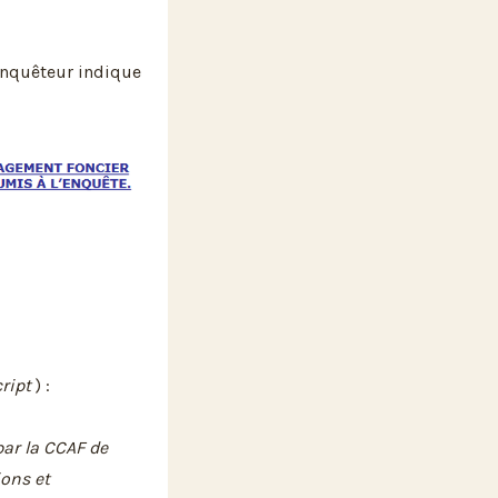
Enquêteur indique
ript
) :
par la CCAF de
ions et