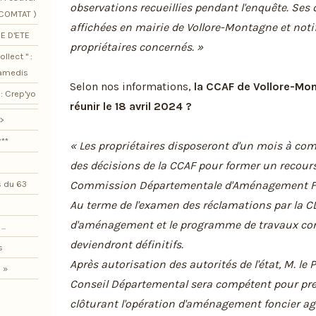
observations recueillies pendant l'enquête. Ses 
SCOMTAT )
affichées en mairie de Vollore-Montagne et noti
E D'ETE
propriétaires concernés. »
llect " :
samedis
Selon nos informations,
la CCAF de Vollore-Mon
: Crep'yo
réunir le 18 avril 2024 ?
>
***
« Les propriétaires disposeront d'un mois à comp
des décisions de la CCAF pour former un recours
Commission Départementale d'Aménagement Fon
 du 63
Au terme de l'examen des réclamations par la CD
d'aménagement et le programme de travaux co
..
deviendront définitifs.
s
Après autorisation des autorités de l'état, M. le 
 »
Conseil Départemental sera compétent pour pren
clôturant l'opération d'aménagement foncier agri