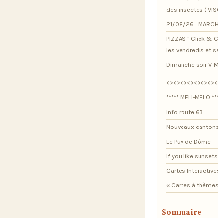
des insectes ( VI
21/08/26 : MARCH
PIZZAS " Click & Co
les vendredis et 
Dimanche soir V-M
<><><><><><><><
***** MELI-MELO **
Info route 63
Nouveaux cantons
Le Puy de Dôme
If you like sunsets .
Cartes Interactive
« Cartes à thèmes
Sommaire