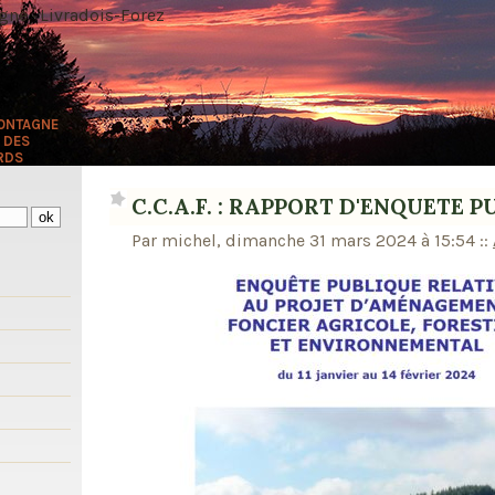
ne · Livradois-Forez
MONTAGNE
 DES
RDS
C.C.A.F. : RAPPORT D'ENQUETE 
Par michel, dimanche 31 mars 2024 à 15:54
::
s