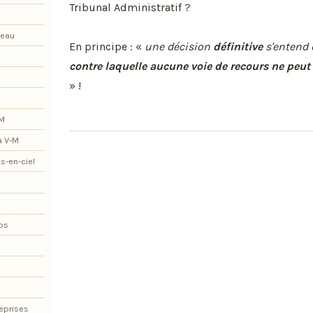
Tribunal Administratif ?
teau
En principe : «
une décision
définitive
s'entend 
contre laquelle aucune voie de recours ne peut 
» !
-M
à V-M
s-en-ciel
os
eprises