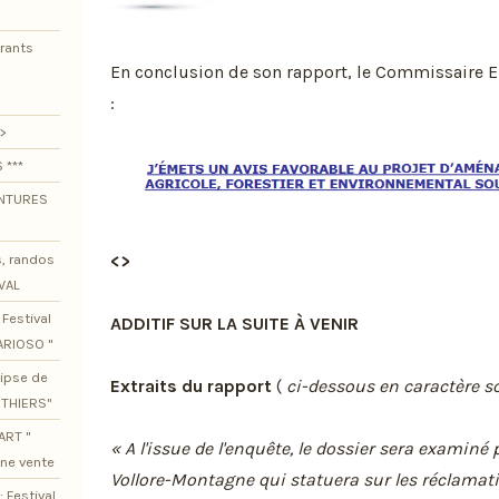
urants
En conclusion de son rapport, le Commissaire 
:
>
 ***
ENTURES
s, randos
<>
VAL
Festival
ADDITIF SUR LA SUITE À VENIR
ARIOSO "
lipse de
Extraits du rapport
(
ci-dessous en caractère sc
OTHIERS"
ART "
« A l'issue de l'enquête, le dossier sera examiné 
ine vente
Vollore-Montagne qui statuera sur les réclamat
 Festival