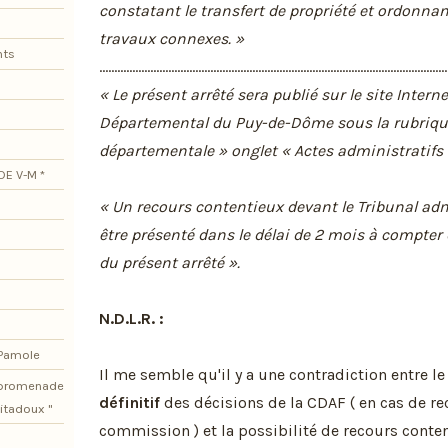
constatant le transfert de propriété et ordonnan
travaux connexes. »
nts
....................................................................................................................
« Le présent arrêté sera publié sur le site Intern
Départemental du Puy-de-Dôme sous la rubriqu
départementale » onglet « Actes administratifs 
DE V-M *
« Un recours contentieux devant le Tribunal adm
être présenté dans le délai de 2 mois à compter 
du présent arrêté ».
N.D.L.R. :
 Pamole
Il me semble qu'il y a une contradiction entre le
e promenade
définitif
des décisions de la CDAF ( en cas de re
itadoux "
commission ) et la possibilité de recours conte