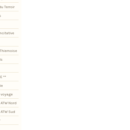
du Terroir
s
ncitative
Thiernoise
ls
E **
ie
 voyage
 ATW Nord
s ATW Sud
*