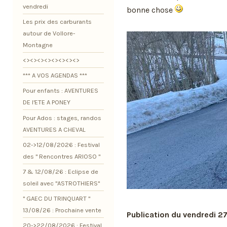
vendredi
bonne chose
Les prix des carburants
autour de Vollore-
Montagne
<><><><><><><><>
*** A VOS AGENDAS ***
Pour enfants : AVENTURES
DE l'ETE A PONEY
Pour Ados : stages, randos
AVENTURES A CHEVAL
02->12/08/2026 : Festival
des " Rencontres ARIOSO "
7 & 12/08/26 : Eclipse de
soleil avec "ASTROTHIERS"
" GAEC DU TRINQUART "
13/08/26 : Prochaine vente
Publication du vendredi 2
20->22/08/2026 : Festival