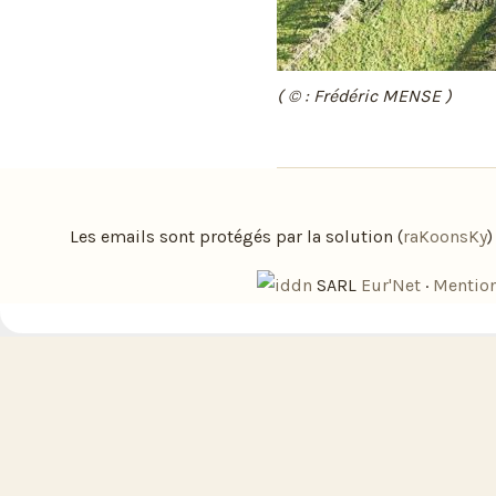
( © : Frédéric MENSE )
Les emails sont protégés par la solution (
raKoonsKy
SARL
Eur'Net
·
Mention