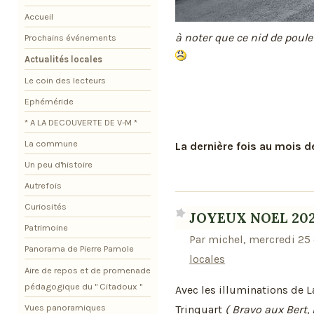
Accueil
à noter que ce nid de poule
Prochains événements
Actualités locales
Le coin des lecteurs
Ephéméride
* A LA DECOUVERTE DE V-M *
La commune
La dernière fois au mois de
Un peu d'histoire
Autrefois
Curiosités
JOYEUX NOEL 20
Patrimoine
Par michel, mercredi 25
Panorama de Pierre Pamole
locales
Aire de repos et de promenade
pédagogique du " Citadoux "
Avec les illuminations de L
Vues panoramiques
Trinquart
( Bravo aux Bert,