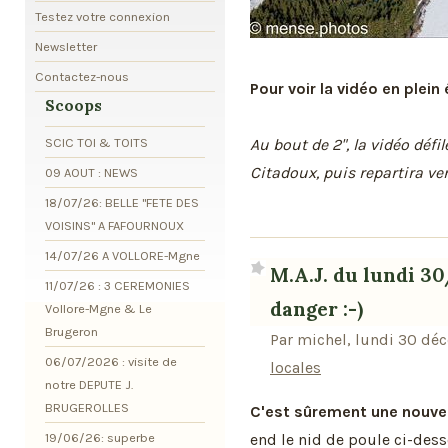
Testez votre connexion
Newsletter
Contactez-nous
Pour voir la vidéo en plein
Scoops
SCIC TOI & TOITS
Au bout de 2", la vidéo défi
Citadoux, puis repartira ver
09 AOUT : NEWS
18/07/26: BELLE "FETE DES
VOISINS" A FAFOURNOUX
14/07/26 A VOLLORE-Mgne
M.A.J. du lundi 30
11/07/26 : 3 CEREMONIES
danger :-)
Vollore-Mgne & Le
Brugeron
Par michel, lundi 30 dé
06/07/2026 : visite de
locales
notre DEPUTE J.
BRUGEROLLES
C'est sûrement une nouve
end le nid de poule ci-dessou
19/06/26: superbe