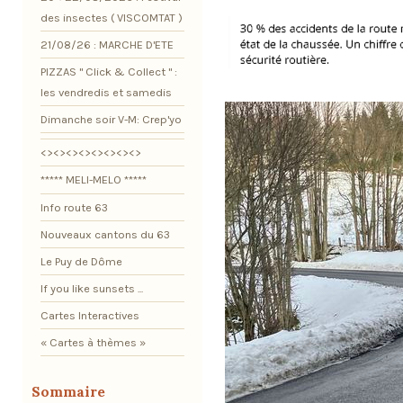
des insectes ( VISCOMTAT )
21/08/26 : MARCHE D'ETE
PIZZAS " Click & Collect " :
les vendredis et samedis
Dimanche soir V-M: Crep'yo
<><><><><><><><>
***** MELI-MELO *****
Info route 63
Nouveaux cantons du 63
Le Puy de Dôme
If you like sunsets ...
Cartes Interactives
« Cartes à thèmes »
Sommaire