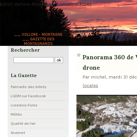
63120 Vollore-Montagne · Livradois-Forez
__ VOLLORE - MONTAGNE
__ GAZETTE DES
MONTAGNARDS
Rechercher
Panorama 360 de 
drone
La Gazette
Par michel, mardi 31 dé
locales
Palmarès des billets
LGDM sur Facebook
Livradois-Forez
Météo
Qualité de l'air
Arvernet