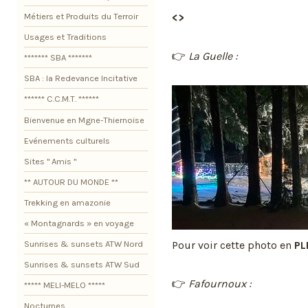
<>
Métiers et Produits du Terroir
Usages et Traditions
👉
La Guelle :
******* SBA *******
SBA : la Redevance Incitative
****** C.C.M.T. ******
Bienvenue en Mgne-Thiernoise
Evénements culturels
Sites " Amis "
** AUTOUR DU MONDE **
Trekking en amazonie
« Montagnards » en voyage
Pour voir cette photo en
PL
Sunrises & sunsets ATW Nord
Sunrises & sunsets ATW Sud
👉
Fafournoux :
***** MELI-MELO *****
Nocturnes