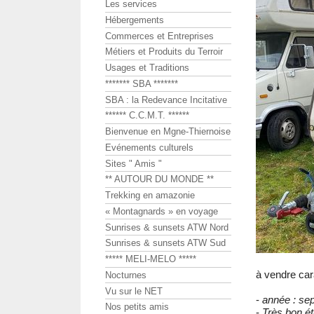
Les services
Hébergements
Commerces et Entreprises
Métiers et Produits du Terroir
Usages et Traditions
******* SBA *******
SBA : la Redevance Incitative
****** C.C.M.T. ******
Bienvenue en Mgne-Thiernoise
Evénements culturels
Sites " Amis "
** AUTOUR DU MONDE **
Trekking en amazonie
« Montagnards » en voyage
Sunrises & sunsets ATW Nord
Sunrises & sunsets ATW Sud
***** MELI-MELO *****
à vendre ca
Nocturnes
Vu sur le NET
-
année : se
Nos petits amis
-
Très bon éta