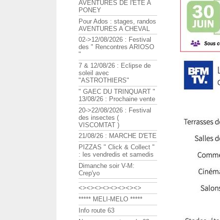
AVENTURES DE l'ETE A
PONEY
Pour Ados : stages, randos
AVENTURES A CHEVAL
02->12/08/2026 : Festival
des " Rencontres ARIOSO
"
7 & 12/08/26 : Eclipse de
soleil avec
"ASTROTHIERS"
" GAEC DU TRINQUART "
13/08/26 : Prochaine vente
20->22/08/2026 : Festival
des insectes (
VISCOMTAT )
21/08/26 : MARCHE D'ETE
PIZZAS " Click & Collect "
: les vendredis et samedis
Dimanche soir V-M:
Crep'yo
<><><><><><><><>
***** MELI-MELO *****
Info route 63