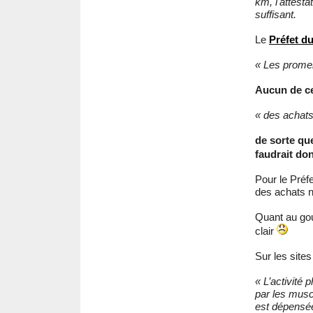
km, l'attesta
suffisant.
Le
Préfet du
« Les promen
Aucun de ces
« des achats
de sorte qu
faudrait don
Pour le Préfe
des achats n'
Quant au gou
clair
Sur les site
« L’activité
par les musc
est dépensée