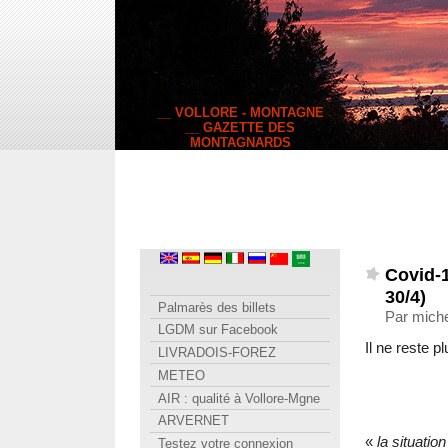
__ VOLLORE - MONTAGNE
__ GAZETTE DES
MONTAGNARDS
Covid-1
30/4)
Palmarès des billets
Par miche
LGDM sur Facebook
Il ne reste p
LIVRADOIS-FOREZ
METEO
AIR : qualité à Vollore-Mgne
ARVERNET
«
la situatio
Testez votre connexion