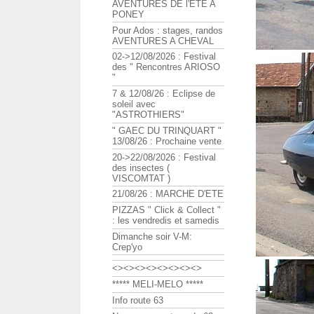
AVENTURES DE l'ETE A
PONEY
Pour Ados : stages, randos
AVENTURES A CHEVAL
02->12/08/2026 : Festival
des " Rencontres ARIOSO
"
7 & 12/08/26 : Eclipse de
soleil avec
"ASTROTHIERS"
" GAEC DU TRINQUART "
13/08/26 : Prochaine vente
20->22/08/2026 : Festival
des insectes (
VISCOMTAT )
21/08/26 : MARCHE D'ETE
PIZZAS " Click & Collect "
: les vendredis et samedis
Dimanche soir V-M:
Crep'yo
<><><><><><><><>
***** MELI-MELO *****
Info route 63