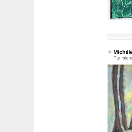
Michè
Par miche