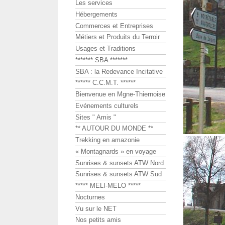
Les services
Hébergements
Commerces et Entreprises
Métiers et Produits du Terroir
Usages et Traditions
******* SBA *******
SBA : la Redevance Incitative
****** C.C.M.T. ******
Bienvenue en Mgne-Thiernoise
Evénements culturels
Sites " Amis "
** AUTOUR DU MONDE **
Trekking en amazonie
« Montagnards » en voyage
Sunrises & sunsets ATW Nord
Sunrises & sunsets ATW Sud
***** MELI-MELO *****
Nocturnes
Vu sur le NET
Nos petits amis