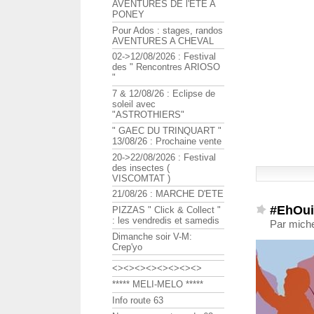
AVENTURES DE l'ETE A
PONEY
Pour Ados : stages, randos
AVENTURES A CHEVAL
02->12/08/2026 : Festival
des " Rencontres ARIOSO
"
7 & 12/08/26 : Eclipse de
soleil avec
"ASTROTHIERS"
" GAEC DU TRINQUART "
13/08/26 : Prochaine vente
20->22/08/2026 : Festival
des insectes (
VISCOMTAT )
21/08/26 : MARCHE D'ETE
#EhOuiç
PIZZAS " Click & Collect "
: les vendredis et samedis
Par miche
Dimanche soir V-M:
Crep'yo
<><><><><><><><>
***** MELI-MELO *****
Info route 63