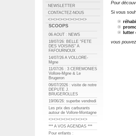
Pour découvr
NEWSLETTER
Si vous souh
CONTACTEZ-NOUS
<><><><><><><><>
réhabi
SCOOPS
promou
lutter
06 AOUT : NEWS
vous pouvez 
18/07/26: BELLE "FETE
DES VOISINS" A
FAFOURNOUX
14/07/26 A VOLLORE-
Mgne
11/07/26 : 3 CEREMONIES
Vollore-Mgne & Le
Brugeron
06/07/2026 : visite de notre
DEPUTE J.
BRUGEROLLES
19/06/26: superbe vendredi
Les prix des carburants
autour de Vollore-Montagne
<><><><><><><><>
*** A VOS AGENDAS ***
Pour enfants :