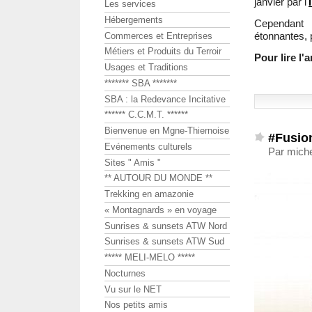
janvier par l'
Les services
Hébergements
Cependant 
étonnantes, 
Commerces et Entreprises
Métiers et Produits du Terroir
Pour lire l'
Usages et Traditions
******* SBA *******
SBA : la Redevance Incitative
****** C.C.M.T. ******
Bienvenue en Mgne-Thiernoise
#Fusi
Evénements culturels
Par miche
Sites " Amis "
** AUTOUR DU MONDE **
Trekking en amazonie
« Montagnards » en voyage
Sunrises & sunsets ATW Nord
Sunrises & sunsets ATW Sud
***** MELI-MELO *****
Nocturnes
Vu sur le NET
Nos petits amis