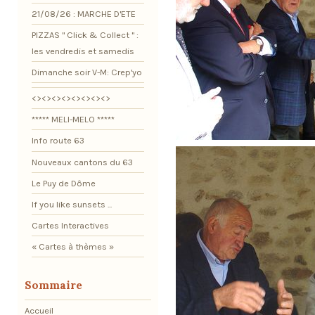
21/08/26 : MARCHE D'ETE
PIZZAS " Click & Collect " :
les vendredis et samedis
Dimanche soir V-M: Crep'yo
<><><><><><><><>
***** MELI-MELO *****
Info route 63
Nouveaux cantons du 63
Le Puy de Dôme
If you like sunsets ...
Cartes Interactives
« Cartes à thèmes »
Sommaire
Accueil