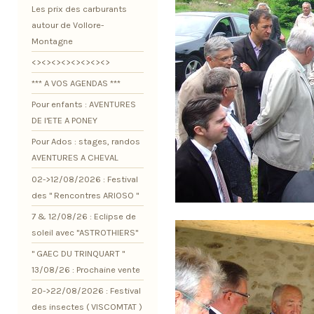
Les prix des carburants
autour de Vollore-
Montagne
<><><><><><><><>
*** A VOS AGENDAS ***
Pour enfants : AVENTURES
DE l'ETE A PONEY
Pour Ados : stages, randos
AVENTURES A CHEVAL
02->12/08/2026 : Festival
des " Rencontres ARIOSO "
7 & 12/08/26 : Eclipse de
soleil avec "ASTROTHIERS"
" GAEC DU TRINQUART "
13/08/26 : Prochaine vente
20->22/08/2026 : Festival
des insectes ( VISCOMTAT )