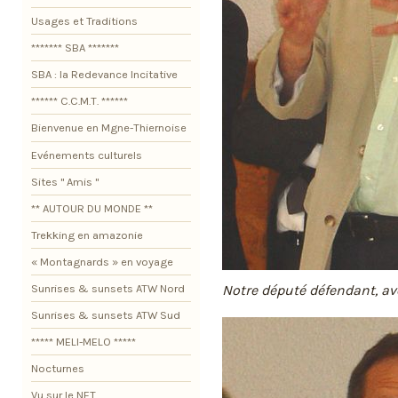
Usages et Traditions
******* SBA *******
SBA : la Redevance Incitative
****** C.C.M.T. ******
Bienvenue en Mgne-Thiernoise
Evénements culturels
Sites " Amis "
** AUTOUR DU MONDE **
Trekking en amazonie
« Montagnards » en voyage
Notre député défendant, ave
Sunrises & sunsets ATW Nord
Sunrises & sunsets ATW Sud
***** MELI-MELO *****
Nocturnes
Vu sur le NET