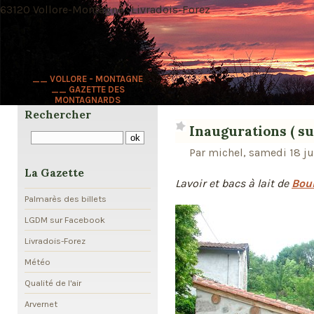
63120 Vollore-Montagne · Livradois-Forez
__ VOLLORE - MONTAGNE
__ GAZETTE DES
MONTAGNARDS
Rechercher
Inaugurations ( sui
Par michel, samedi 18 ju
La Gazette
Lavoir et bacs à lait de
Bour
Palmarès des billets
LGDM sur Facebook
Livradois-Forez
Météo
Qualité de l'air
Arvernet