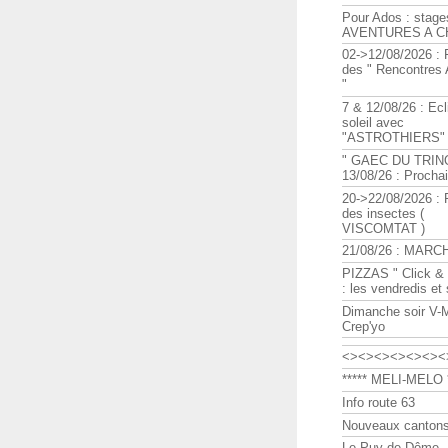
Pour Ados : stage
AVENTURES A C
02->12/08/2026 : 
des " Rencontre
"
7 & 12/08/26 : Ecl
soleil avec
"ASTROTHIERS"
" GAEC DU TRIN
13/08/26 : Procha
20->22/08/2026 : 
des insectes (
VISCOMTAT )
21/08/26 : MARC
PIZZAS " Click & 
: les vendredis et
Dimanche soir V-
Crep'yo
<><><><><><><
***** MELI-MELO *
Info route 63
Nouveaux cantons
Le Puy de Dôme