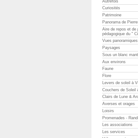
Autrefois
Curiosités
Patrimoine
Panorama de Pierr
Aire de repos et d
pédagogique du " Ci
Vues panoramiques
Paysages
Sous un blanc man
Aux environs
Faune
Flore
Levers de soleil à 
Couchers de Soleil
Clairs de Lune & Arc
Averses et orages
Loisirs
Promenades - Rand
Les associations
Les services