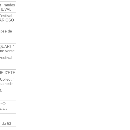
s, randos
HEVAL
Festival
s ARIOSO
ipse de
QUART "
ine vente
Festival
HE D'ETE
Collect "
 samedis
M:
><>
****
 du 63