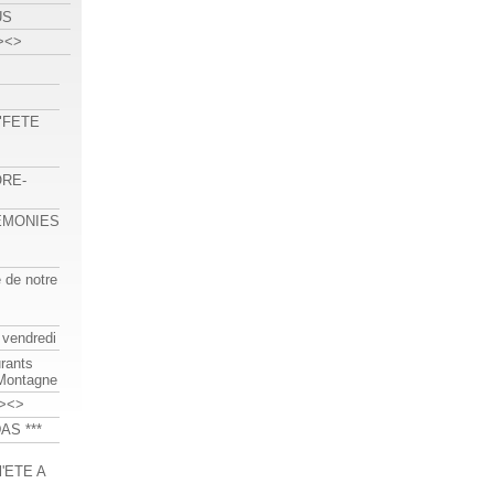
US
><>
 "FETE
ORE-
REMONIES
e de notre
 vendredi
urants
-Montagne
><>
AS ***
'ETE A