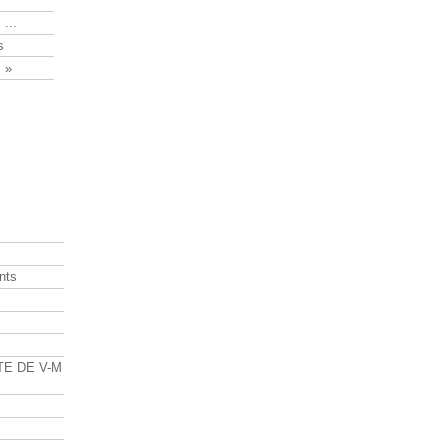
 ...
s
 »
nts
s
TE DE V-M