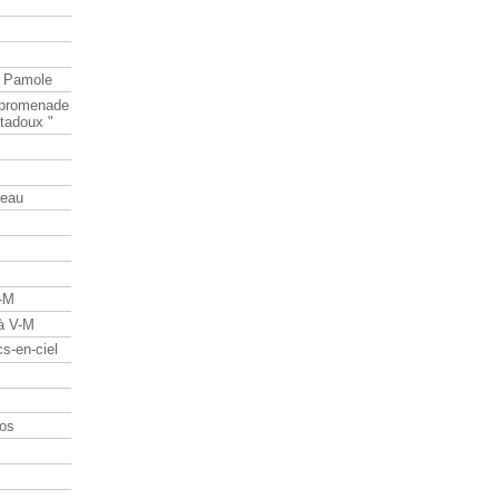
e Pamole
e promenade
tadoux "
teau
V-M
 à V-M
s-en-ciel
os