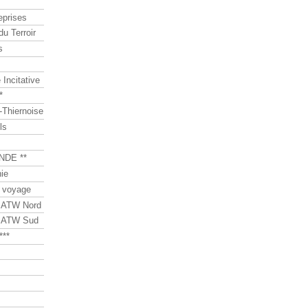
eprises
du Terroir
s
Incitative
*
Thiernoise
ls
NDE **
ie
 voyage
s ATW Nord
s ATW Sud
***