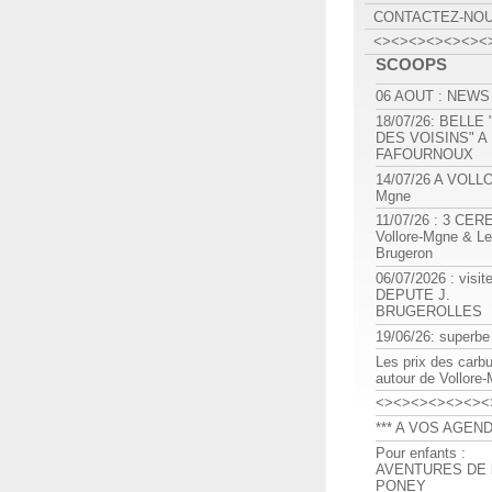
CONTACTEZ-NO
<><><><><><><
SCOOPS
06 AOUT : NEWS
18/07/26: BELLE
DES VOISINS" A
FAFOURNOUX
14/07/26 A VOLL
Mgne
11/07/26 : 3 CE
Vollore-Mgne & Le
Brugeron
06/07/2026 : visit
DEPUTE J.
BRUGEROLLES
19/06/26: superbe
Les prix des carb
autour de Vollore
<><><><><><><
*** A VOS AGEND
Pour enfants :
AVENTURES DE l
PONEY