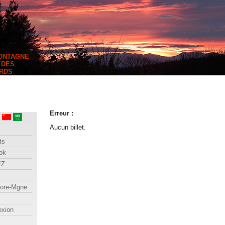
MONTAGNE
 DES
RDS
Erreur :
Aucun billet.
ts
ok
EZ
lore-Mgne
exion