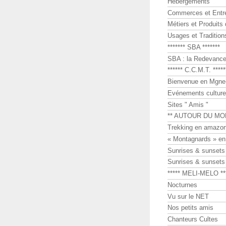
Hébergements
Commerces et Entr
Métiers et Produits 
Usages et Tradition
******* SBA *******
SBA : la Redevance 
****** C.C.M.T. *****
Bienvenue en Mgne-
Evénements culture
Sites " Amis "
** AUTOUR DU MO
Trekking en amazon
« Montagnards » en
Sunrises & sunset
Sunrises & sunset
***** MELI-MELO **
Nocturnes
Vu sur le NET
Nos petits amis
Chanteurs Cultes