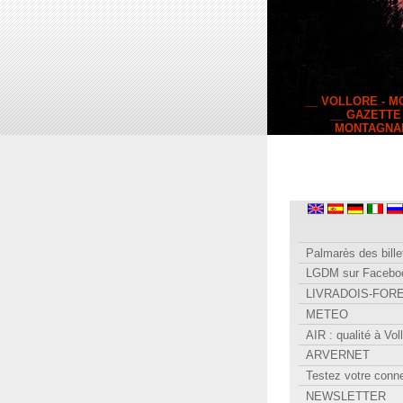
__ VOLLORE - 
__ GAZETTE
MONTAGNA
Palmarès des bille
LGDM sur Facebo
LIVRADOIS-FOR
METEO
AIR : qualité à Vol
ARVERNET
Testez votre conn
NEWSLETTER