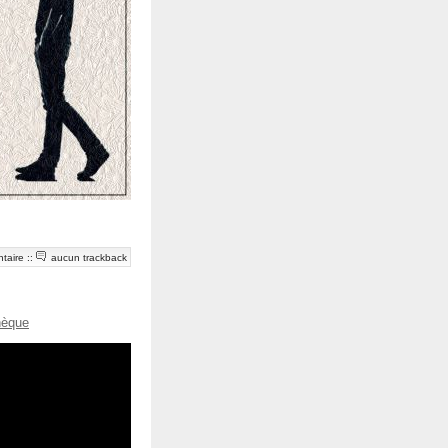
taire
::
aucun trackback
hèque