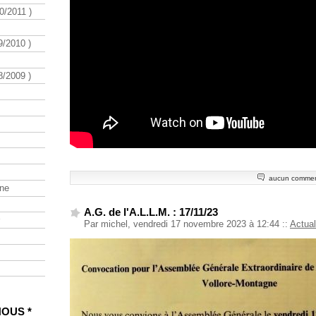
/2011 )
/2010 )
/2009 )
aucun commen
ine
A.G. de l'A.L.L.M. : 17/11/23
Par michel, vendredi 17 novembre 2023 à 12:44
::
Actual
NOUS *