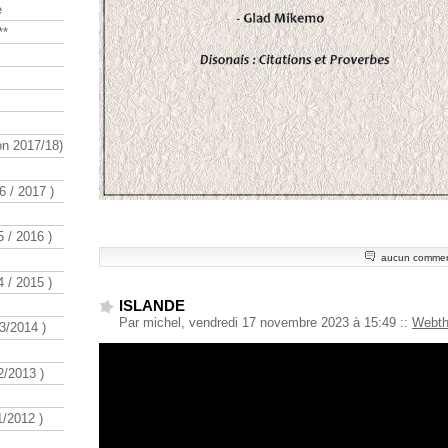
e
**
n 2017/18)
 / 2017 )
 / 2016 )
aucun commen
 / 2015 )
ISLANDE
Par michel, vendredi 17 novembre 2023 à 15:49
::
Webt
3/2014 )
/2013 )
/2012 )