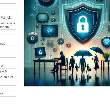
e Pamole
e promenade
tadoux "
teau
V-M
 à V-M
s-en-ciel
os