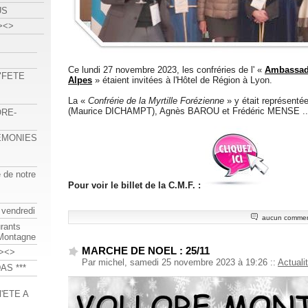
US
><>
Ce lundi 27 novembre 2023, les confréries de l' «
Ambassad
 "FETE
Alpes
» étaient invitées à l'Hôtel de Région à Lyon.
La «
Confrérie de la Myrtille Forézienne
» y était représenté
(Maurice DICHAMPT), Agnès BAROU et Frédéric MENSE ..
ORE-
REMONIES
e de notre
Pour voir le billet de la C.M.F. :
 vendredi
aucun commen
urants
-Montagne
MARCHE DE NOEL : 25/11
><>
Par michel, samedi 25 novembre 2023 à 19:26
::
Actuali
AS ***
'ETE A