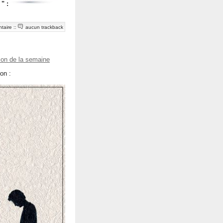
" :
taire
::
aucun trackback
tion de la semaine
on :