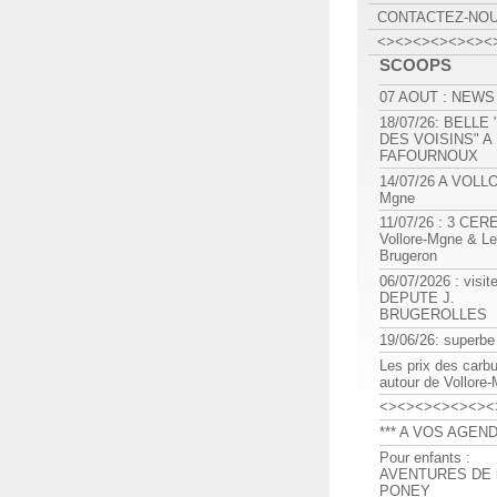
CONTACTEZ-NO
<><><><><><><
SCOOPS
07 AOUT : NEWS
18/07/26: BELLE
DES VOISINS" A
FAFOURNOUX
14/07/26 A VOLL
Mgne
11/07/26 : 3 CE
Vollore-Mgne & Le
Brugeron
06/07/2026 : visit
DEPUTE J.
BRUGEROLLES
19/06/26: superbe
Les prix des carb
autour de Vollore
<><><><><><><
*** A VOS AGEND
Pour enfants :
AVENTURES DE l
PONEY