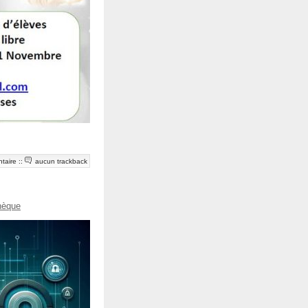
taire
::
aucun trackback
hèque