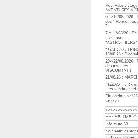
Pour Ados : stage
AVENTURES A C
02->12/08/2026 : 
des " Rencontre
"
7 & 12/08/26 : Ecl
soleil avec
"ASTROTHIERS"
" GAEC DU TRIN
13/08/26 : Procha
20->22/08/2026 : 
des insectes (
VISCOMTAT )
21/08/26 : MARC
PIZZAS " Click & 
: les vendredis et
Dimanche soir V-
Crep'yo
<><><><><><><
***** MELI-MELO *
Info route 63
Nouveaux cantons
Le Puy de Dôme