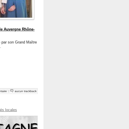
e Auvergne Rhône-
e par son Grand Maître
.
taire
::
aucun trackback
tés locales