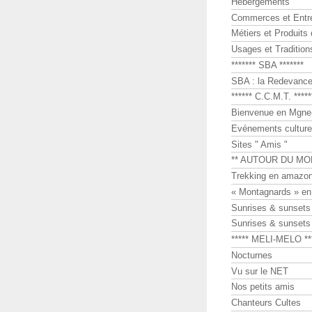
Hébergements
Commerces et Entr
Métiers et Produits 
Usages et Tradition
******* SBA *******
SBA : la Redevance 
****** C.C.M.T. *****
Bienvenue en Mgne-
Evénements culture
Sites " Amis "
** AUTOUR DU MO
Trekking en amazon
« Montagnards » en
Sunrises & sunset
Sunrises & sunset
***** MELI-MELO **
Nocturnes
Vu sur le NET
Nos petits amis
Chanteurs Cultes