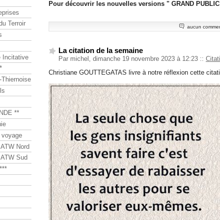
Pour découvrir les nouvelles versions " GRAND PUBLIC 
eprises
du Terroir
aucun commen
s
La citation de la semaine
Incitative
Par michel, dimanche 19 novembre 2023 à 12:23
::
Cita
*
Christiane GOUTTEGATAS livre à notre réflexion cette citati
Thiernoise
ls
NDE **
ie
 voyage
s ATW Nord
s ATW Sud
***