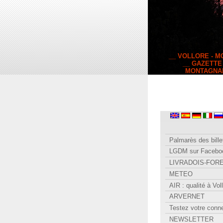
__ VOLLORE - 
__ GAZETTE
MONTAGNA
Palmarès des bille
LGDM sur Facebo
LIVRADOIS-FOR
METEO
AIR : qualité à Vol
ARVERNET
Testez votre conn
NEWSLETTER