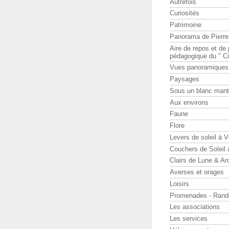
Autrefois
Curiosités
Patrimoine
Panorama de Pierr
Aire de repos et d
pédagogique du " Ci
Vues panoramiques
Paysages
Sous un blanc man
Aux environs
Faune
Flore
Levers de soleil à 
Couchers de Soleil
Clairs de Lune & Arc
Averses et orages
Loisirs
Promenades - Rand
Les associations
Les services