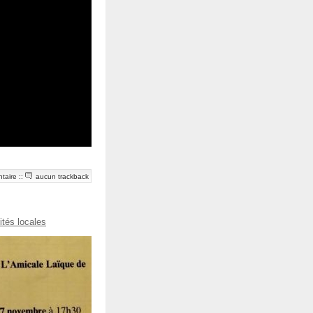
taire
::
aucun trackback
ités locales