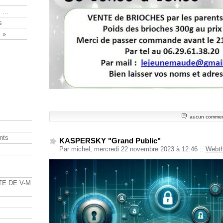
 ...
s
 »
aucun commen
nts
KASPERSKY "Grand Public"
Par michel, mercredi 22 novembre 2023 à 12:46
::
Webt
s
TE DE V-M