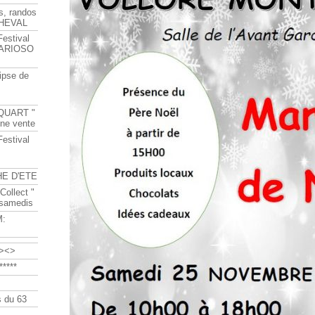
s, randos
HEVAL
Festival
s ARIOSO
ipse de
QUART "
ine vente
Festival
HE D'ETE
Collect "
 samedis
M:
><>
****
 du 63