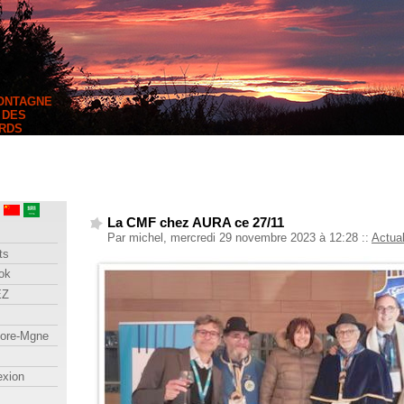
MONTAGNE
 DES
RDS
La CMF chez AURA ce 27/11
Par michel, mercredi 29 novembre 2023 à 12:28
::
Actual
ts
ok
EZ
lore-Mgne
exion