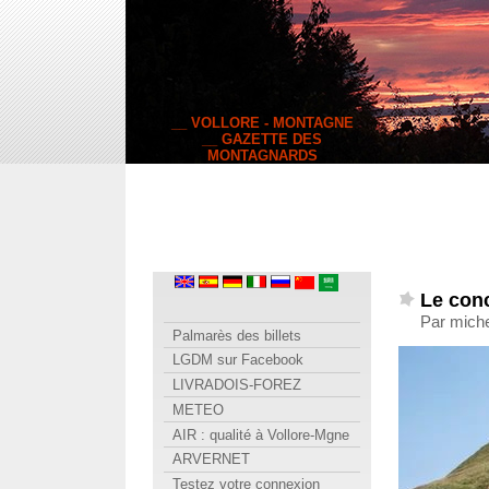
__ VOLLORE - MONTAGNE
__ GAZETTE DES
MONTAGNARDS
Le conc
Par miche
Palmarès des billets
LGDM sur Facebook
LIVRADOIS-FOREZ
METEO
AIR : qualité à Vollore-Mgne
ARVERNET
Testez votre connexion