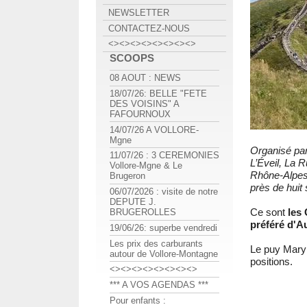
NEWSLETTER
CONTACTEZ-NOUS
<><><><><><><><>
SCOOPS
08 AOUT : NEWS
18/07/26: BELLE "FETE
DES VOISINS" A
FAFOURNOUX
14/07/26 A VOLLORE-
Mgne
Organisé par
11/07/26 : 3 CEREMONIES
L’Éveil, La 
Vollore-Mgne & Le
Rhône-Alpes,
Brugeron
près de huit
06/07/2026 : visite de notre
DEPUTE J.
Ce sont
les
BRUGEROLLES
préféré d'A
19/06/26: superbe vendredi
Les prix des carburants
Le puy Mary 
autour de Vollore-Montagne
positions.
<><><><><><><><>
*** A VOS AGENDAS ***
Pour enfants :