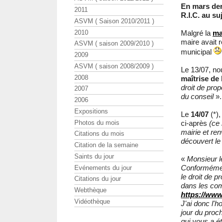
En mars der
2011
R.I.C. au s
ASVM ( Saison 2010/2011 )
2010
Malgré la
ma
maire avait 
ASVM ( saison 2009/2010 )
municipal
2009
ASVM ( saison 2008/2009 )
Le 13/07, n
2008
maîtrise de 
droit de pro
2007
du conseil
».
2006
Expositions
Le
14/07
(*)
Photos du mois
ci-après
(ce 
mairie et re
Citations du mois
découvert le
Citation de la semaine
Saints du jour
«
Monsieur l
Conformément
Evénements du jour
le droit de p
Citations du jour
dans les com
Webthèque
https://www
Vidéothèque
J'ai donc l'
jour du proc
qui vous a é