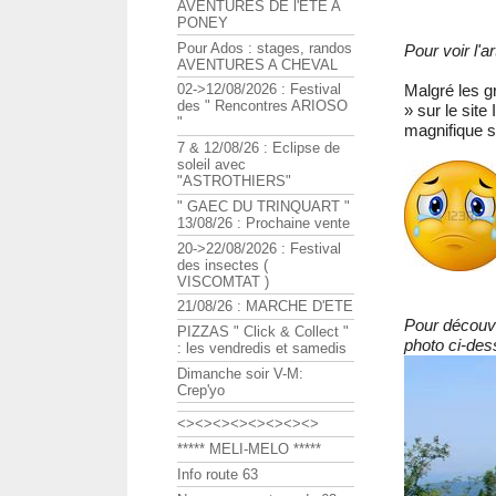
AVENTURES DE l'ETE A
PONEY
Pour Ados : stages, randos
Pour voir l'
AVENTURES A CHEVAL
Malgré les g
02->12/08/2026 : Festival
des " Rencontres ARIOSO
» sur le sit
"
magnifique s
7 & 12/08/26 : Eclipse de
soleil avec
"ASTROTHIERS"
" GAEC DU TRINQUART "
13/08/26 : Prochaine vente
20->22/08/2026 : Festival
des insectes (
VISCOMTAT )
21/08/26 : MARCHE D'ETE
Pour découvr
PIZZAS " Click & Collect "
photo ci-des
: les vendredis et samedis
Dimanche soir V-M:
Crep'yo
<><><><><><><><>
***** MELI-MELO *****
Info route 63