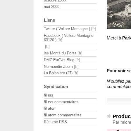
octobre 2005
mai 2000
Liens
Twitter ( Vollore Montagne )
Facebook ( Vollore Montagne
Merci à
Par
63120 )
les Monts du Forez
DMZ Eur'Net Blog
Normandie Zoom
Pour voir so
La Boissiere (27)
N'oubliez pa
commentair
Syndication
fil rss
fil rss commentaires
fil atom
fil atom commentaires
Product
Résumé RSS
Par miche