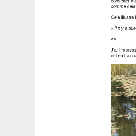
conseiller m
comme cela q
Cela illustre
« Il n'y a qu
<>
J'ai l'impres
est en train d