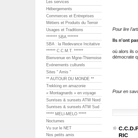
Les services
Hébergements
Commerces et Entreprises
Métiers et Produits du Terroir
Pour lire l'
Usages et Traditions
******* SBA *******
Ils n'ont pa
SBA : la Redevance Incitative
****** C.C.M.T. ******
où alors ils 
démocrate qu
Bienvenue en Mgne-Thiernoise
Evénements culturels
Sites " Amis "
** AUTOUR DU MONDE **
Trekking en amazonie
Pour en savo
« Montagnards » en voyage
Sunrises & sunsets ATW Nord
Sunrises & sunsets ATW Sud
***** MELI-MELO *****
Nocturnes
C.C.D.P
Vu sur le NET
RIC
Nos petits amis