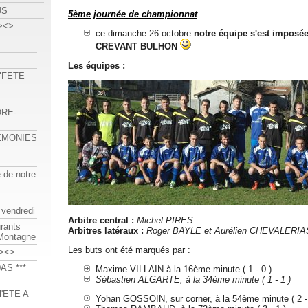
US
5ème journée de championnat
><>
ce dimanche 26 octobre
notre équipe s'est imposée 
CREVANT BULHON
Les équipes :
 "FETE
ORE-
REMONIES
e de notre
 vendredi
Arbitre central :
Michel PIRES
urants
Arbitres latéraux :
Roger BAYLE et Aurélien CHEVALERIA
-Montagne
Les buts ont été marqués par :
><>
AS ***
Maxime VILLAIN à la 16ème minute ( 1 - 0 )
Sébastien ALGARTE, à la 34ème minute ( 1 - 1 )
'ETE A
Yohan GOSSOIN, sur corner, à la 54ème minute ( 2 - 