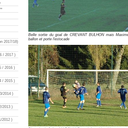
e
**
Belle sortie du goal de CREVANT BULHON mais Maxime
ballon et porte l'estocade
n 2017/18)
 / 2017 )
 / 2016 )
 / 2015 )
3/2014 )
/2013 )
/2012 )