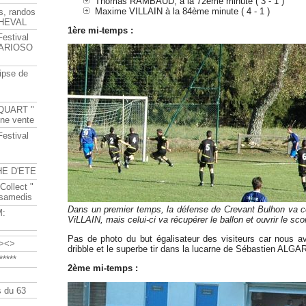
Thomas RAMBAUD, à la 72ème minute ( 3 - 1 )
Maxime VILLAIN à la 84ème minute ( 4 - 1 )
s, randos
HEVAL
1ère mi-temps :
Festival
s ARIOSO
ipse de
QUART "
ine vente
Festival
HE D'ETE
Collect "
 samedis
Dans un premier temps, la défense de Crevant Bulhon va co
M:
ViLLAIN, mais celui-ci va récupérer le ballon et ouvrir le sco
Pas de photo du but égalisateur des visiteurs car nous av
><>
dribble et le superbe tir dans la lucarne de Sébastien ALGA
****
2ème mi-temps :
 du 63