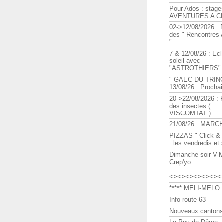
Pour Ados : stage
AVENTURES A C
02->12/08/2026 : 
des " Rencontre
"
7 & 12/08/26 : Ecl
soleil avec
"ASTROTHIERS"
" GAEC DU TRIN
13/08/26 : Procha
20->22/08/2026 : 
des insectes (
VISCOMTAT )
21/08/26 : MARC
PIZZAS " Click & 
: les vendredis et
Dimanche soir V-
Crep'yo
<><><><><><><
***** MELI-MELO *
Info route 63
Nouveaux cantons
Le Puy de Dôme