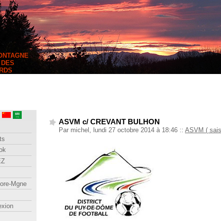
MONTAGNE
 DES
RDS
ASVM c/ CREVANT BULHON
Par michel, lundi 27 octobre 2014 à 18:46
::
ASVM ( sais
ts
ok
EZ
lore-Mgne
exion