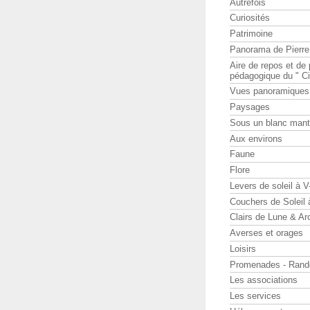
Autrefois
Curiosités
Patrimoine
Panorama de Pierr
Aire de repos et d
pédagogique du " Ci
Vues panoramiques
Paysages
Sous un blanc man
Aux environs
Faune
Flore
Levers de soleil à 
Couchers de Soleil
Clairs de Lune & Arc
Averses et orages
Loisirs
Promenades - Rand
Les associations
Les services