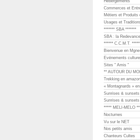
Hébergements
Commerces et Entr
Métiers et Produits 
Usages et Tradition
******* SBA *******
SBA : la Redevance 
****** C.C.M.T. *****
Bienvenue en Mgne-
Evénements culture
Sites " Amis "
** AUTOUR DU MO
Trekking en amazon
« Montagnards » en
Sunrises & sunset
Sunrises & sunset
***** MELI-MELO **
Nocturnes
Vu sur le NET
Nos petits amis
Chanteurs Cultes