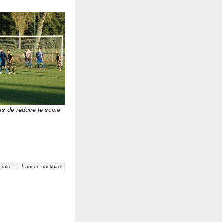
rs de réduire le score
taire
::
aucun trackback