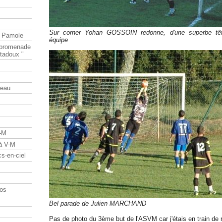
Sur corner Yohan GOSSOIN redonne, d'une superbe tête
e Pamole
équipe
e promenade
tadoux "
teau
V-M
 à V-M
s-en-ciel
os
Bel parade de Julien MARCHAND
Pas de photo du 3ème but de l'ASVM car j'étais en train de