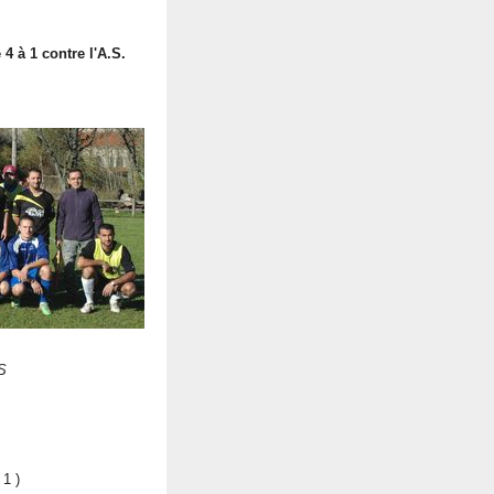
4 à 1 contre l'A.S.
S
1 )