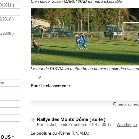
Bien placé, Julien MARCHAND est infranchissable
/2011 )
/2010 )
/2009 )
Le mur de l'ASVM va mettre fin au dernier espoir des visiteu
ine
Pour le classement :
aucun commen
Rallye des Monts Dôme ( suite )
Par michel, lundi 27 octobre 2014 à 00:17
::
Webthèque
Le
podium
du 45ème R.N.M.D.:
NOUS *