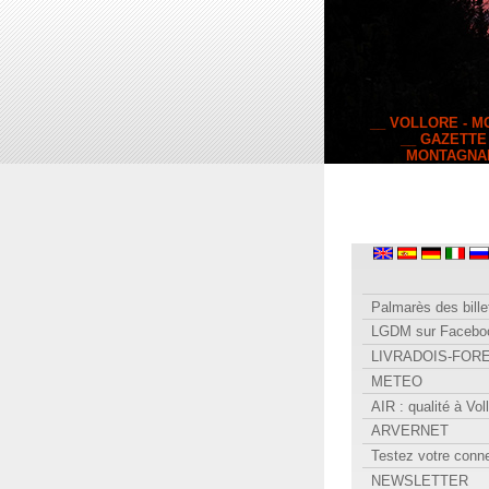
__ VOLLORE - 
__ GAZETTE
MONTAGNA
Palmarès des bille
LGDM sur Facebo
LIVRADOIS-FOR
METEO
AIR : qualité à Vol
ARVERNET
Testez votre conn
NEWSLETTER