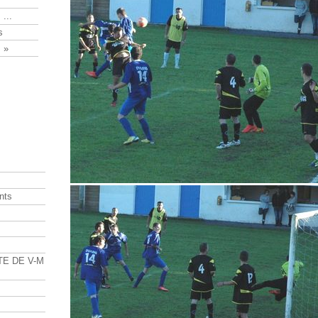
 ...
s
 »
nts
s
TE DE V-M