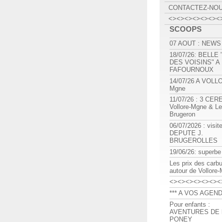
CONTACTEZ-NO
<><><><><><><
SCOOPS
07 AOUT : NEWS
18/07/26: BELLE
DES VOISINS" A
FAFOURNOUX
14/07/26 A VOLL
Mgne
11/07/26 : 3 CE
Vollore-Mgne & Le
Brugeron
06/07/2026 : visit
DEPUTE J.
BRUGEROLLES
19/06/26: superbe
Les prix des carb
autour de Vollore
<><><><><><><
*** A VOS AGEND
Pour enfants :
AVENTURES DE l
PONEY