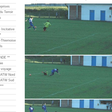
eprises
du Terroir
s
Incitative
*
Thiernoise
ls
NDE **
ie
 voyage
s ATW Nord
s ATW Sud
***